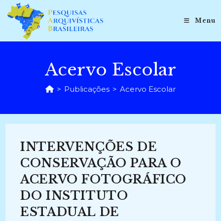
Ir
para
Menu
o
conteúdo
Acervo Escolar
>
Publicações
>
Acervo Escolar
INTERVENÇÕES DE
CONSERVAÇÃO PARA O
ACERVO FOTOGRÁFICO
DO INSTITUTO
ESTADUAL DE