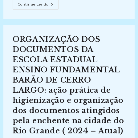
AÇÕES
Continue Lendo
PARA
O
TRATAMENTO
DO
ACERVO
DOCUMENTAL
ARQUIVÍSTICO
ORGANIZAÇÃO DOS
DO
CAIC
(2024
DOCUMENTOS DA
–
Atual)
ESCOLA ESTADUAL
ENSINO FUNDAMENTAL
BARÃO DE CERRO
LARGO: ação prática de
higienização e organização
dos documentos atingidos
pela enchente na cidade do
Rio Grande ( 2024 – Atual)