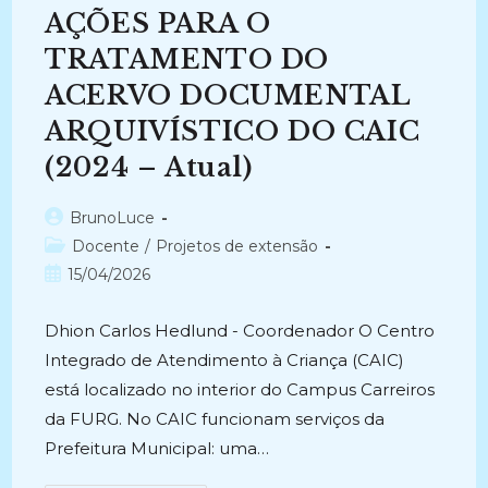
DO
AÇÕES PARA O
INSTITUTO
ESTADUAL
DE
TRATAMENTO DO
EDUCAÇÃO
JUVENAL
ACERVO DOCUMENTAL
MULLER
(2026
ARQUIVÍSTICO DO CAIC
–
Atual)
(2024 – Atual)
Autor
BrunoLuce
do
Categoria
Docente
/
Projetos de extensão
post:
do
Post
15/04/2026
post:
publicado:
Dhion Carlos Hedlund - Coordenador O Centro
Integrado de Atendimento à Criança (CAIC)
está localizado no interior do Campus Carreiros
da FURG. No CAIC funcionam serviços da
Prefeitura Municipal: uma…