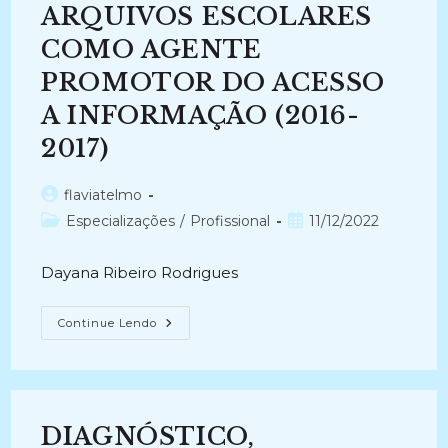
Ação
ARQUIVOS ESCOLARES
Prática
De
COMO AGENTE
Higienização
E
Organização
PROMOTOR DO ACESSO
Dos
Documentos
A INFORMAÇÃO (2016-
Atingidos
Pela
2017)
Enchente
Na
Cidade
Do
Autor
flaviatelmo
Rio
do
Grande
Categoria
Post
Especializações
/
Profissional
11/12/2022
(
post:
do
publicado:
2024
–
post:
Atual)
Dayana Ribeiro Rodrigues
A
Continue Lendo
GESTÃO
DE
DOCUMENTOS
NOS
ARQUIVOS
ESCOLARES
COMO
DIAGNÓSTICO,
AGENTE