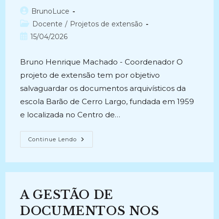
Autor
BrunoLuce
do
Categoria
Docente
/
Projetos de extensão
post:
do
Post
15/04/2026
post:
publicado:
Bruno Henrique Machado - Coordenador O
projeto de extensão tem por objetivo
salvaguardar os documentos arquivísticos da
escola Barão de Cerro Largo, fundada em 1959
e localizada no Centro de…
ORGANIZAÇÃO
Continue Lendo
DOS
DOCUMENTOS
DA
ESCOLA
ESTADUAL
ENSINO
FUNDAMENTAL
A GESTÃO DE
BARÃO
DE
CERRO
DOCUMENTOS NOS
LARGO: