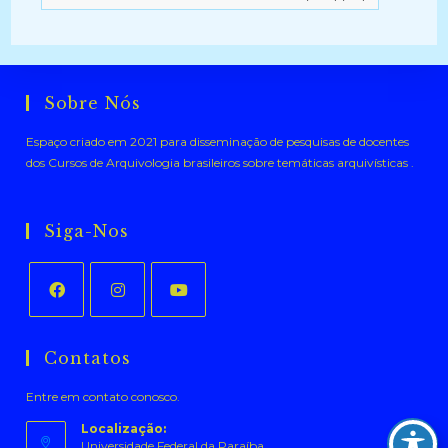
Sobre Nós
Espaço criado em 2021 para disseminação de pesquisas de docentes
dos Cursos de Arquivologia brasileiros sobre temáticas arquivísticas .
Siga-Nos
Abre
Abre
Abre
em
em
em
Contatos
uma
uma
uma
Entre em contato conosco.
nova
nova
nova
aba
aba
aba
Localização:
Universidade Federal da Paraíba