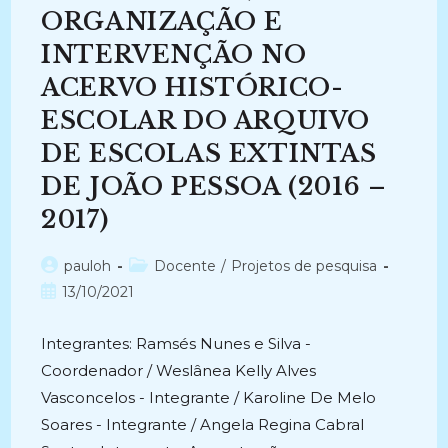
PROMOTOR
DO
ORGANIZAÇÃO E
ACESSO
A
INTERVENÇÃO NO
INFORMAÇÃO
(2016-
ACERVO HISTÓRICO-
2017)
ESCOLAR DO ARQUIVO
DE ESCOLAS EXTINTAS
DE JOÃO PESSOA (2016 –
2017)
Autor
Categoria
pauloh
Docente
/
Projetos de pesquisa
do
do
Post
13/10/2021
post:
post:
publicado:
Integrantes: Ramsés Nunes e Silva -
Coordenador / Weslânea Kelly Alves
Vasconcelos - Integrante / Karoline De Melo
Soares - Integrante / Angela Regina Cabral