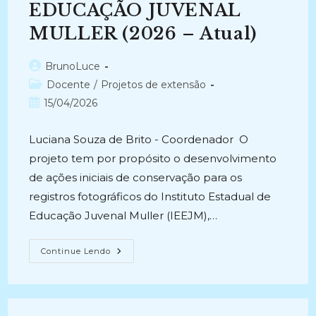
EDUCAÇÃO JUVENAL
MULLER (2026 – Atual)
Autor
BrunoLuce
do
Categoria
Docente
/
Projetos de extensão
post:
do
Post
15/04/2026
post:
publicado:
Luciana Souza de Brito - Coordenador O
projeto tem por propósito o desenvolvimento
de ações iniciais de conservação para os
registros fotográficos do Instituto Estadual de
Educação Juvenal Muller (IEEJM),…
INTERVENÇÕES
Continue Lendo
DE
CONSERVAÇÃO
PARA
O
ACERVO
FOTOGRÁFICO