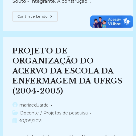
Souto - Integrante. A construção…
DIAGNÓSTICO,
Continue Lendo
ORGANIZAÇÃO
E
INTERVENÇÃO
NO
ACERVO
HISTÓRICO-
ESCOLAR
PROJETO DE
DO
ARQUIVO
DE
ORGANIZAÇÃO DO
ESCOLAS
EXTINTAS
ACERVO DA ESCOLA DA
DE
JOÃO
ENFERMAGEM DA UFRGS
PESSOA
(2016
–
(2004-2005)
2017)
Autor
mariaeduarda
do
Categoria
Docente
/
Projetos de pesquisa
post:
do
Post
30/09/2021
post:
publicado: