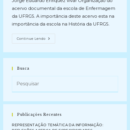
Jorge Eduardo Enriquez Vivar Organização do
acervo documental da escola de Enfermagem
da UFRGS. A importância deste acervo esta na
importância da escola na História da UFRGS.
PROJETO
Continue Lendo
DE
ORGANIZAÇÃO
DO
ACERVO
DA
ESCOLA
DA
Busca
ENFERMAGEM
DA
UFRGS
(2004-
2005)
Publicações Recentes
REPRESENTAÇÃO TEMÁTICA DA INFORMAÇÃO: