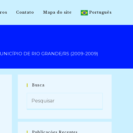
ros
Contato
Mapa do site
Português
NICÍPIO DE RIO GRANDE/RS (2009-2009)
Busca
Publicações Recentes