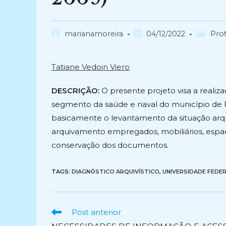
Autor
Post
Categor
marianamoreira
04/12/2022
Prof
do
publicado:
do
post:
post:
Tatiane Vedoin Viero
DESCRIÇÃO:
O presente projeto visa a realiz
segmento da saúde e naval do município de 
basicamente o levantamento da situação arqui
arquivamento empregados, mobiliários, espaç
conservação dos documentos.
TAGS:
DIAGNÓSTICO ARQUIVÍSTICO
,
UNIVERSIDADE FEDER
Ler
Post anterior
mais