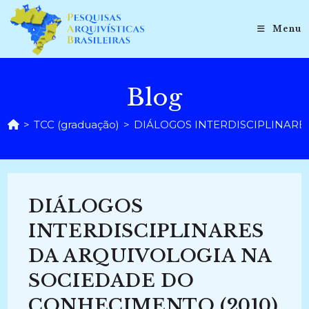
Ir
para
Menu
o
conteúdo
Blog
>
TCC (graduação)
>
DIÁLOGOS INTERDISCIPLINARE
DIÁLOGOS
INTERDISCIPLINARES
DA ARQUIVOLOGIA NA
SOCIEDADE DO
CONHECIMENTO (2010)