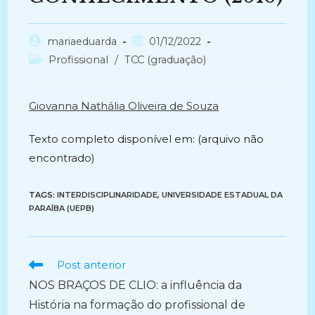
Autor
Post
mariaeduarda
01/12/2022
do
publicado:
Categoria
Profissional
/
TCC (graduação)
post:
do
post:
Giovanna Nathália Oliveira de Souza
Texto completo disponível em: (arquivo não
encontrado)
TAGS:
INTERDISCIPLINARIDADE
,
UNIVERSIDADE ESTADUAL DA
PARAÍBA (UEPB)
Ler
Post anterior
mais
NOS BRAÇOS DE CLIO: a influência da
artigos
História na formação do profissional de