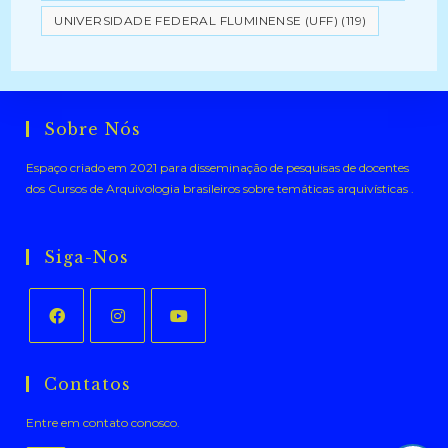
UNIVERSIDADE FEDERAL FLUMINENSE (UFF)
(119)
Sobre Nós
Espaço criado em 2021 para disseminação de pesquisas de docentes
dos Cursos de Arquivologia brasileiros sobre temáticas arquivísticas .
Siga-Nos
Abre
Abre
Abre
em
em
em
Contatos
uma
uma
uma
Entre em contato conosco.
nova
nova
nova