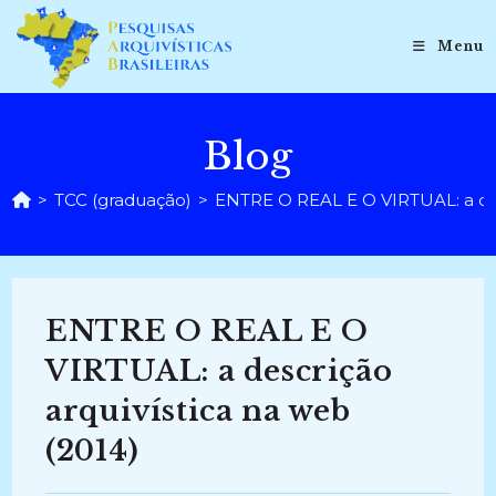
Ir
para
Menu
o
conteúdo
Blog
>
TCC (graduação)
>
ENTRE O REAL E O VIRTUAL: a des
ENTRE O REAL E O
VIRTUAL: a descrição
arquivística na web
(2014)