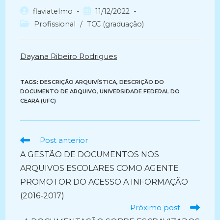
Autor
Post
flaviatelmo
11/12/2022
do
publicado:
Categoria
Profissional
/
TCC (graduação)
post:
do
post:
Dayana Ribeiro Rodrigues
TAGS:
DESCRIÇÃO ARQUIVÍSTICA
,
DESCRIÇÃO DO
DOCUMENTO DE ARQUIVO
,
UNIVERSIDADE FEDERAL DO
CEARÁ (UFC)
Ler
Post anterior
mais
A GESTÃO DE DOCUMENTOS NOS
artigos
ARQUIVOS ESCOLARES COMO AGENTE
PROMOTOR DO ACESSO A INFORMAÇÃO
(2016-2017)
Próximo post