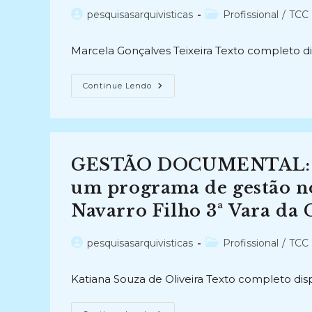
DESCRIÇÃO
ARQUIVÍSTICA
Autor
Categoria
pesquisasarquivisticas
Profissional
/
TCC 
(NOBRADE)
do
do
(2017-
ATUAL)
post:
post:
Marcela Gonçalves Teixeira Texto completo d
A
Continue Lendo
IMPORTÂNCIA
DO
ARQUIVISTA
NO
PROCESSO
DE
GESTÃO
GESTÃO DOCUMENTAL: sub
EM
ESCRITÓRIO
DE
um programa de gestão n
ADVOCACIA:
O
Navarro Filho 3ª Vara da 
Diagnóstico,
Suas
Intervenções
E
Autor
Categoria
pesquisasarquivisticas
Profissional
/
TCC 
Resultados
do
do
Alcançados
(2009)
post:
post:
Katiana Souza de Oliveira Texto completo dis