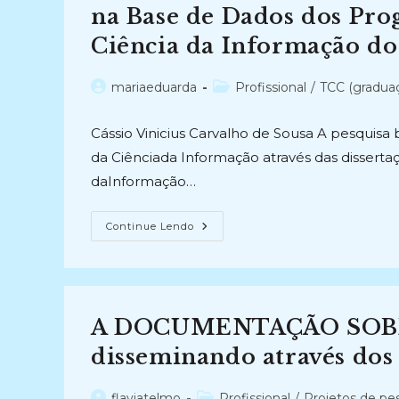
na Base de Dados dos Pr
Ciência da Informação do
Autor
Categoria
mariaeduarda
Profissional
/
TCC (gradua
do
do
post:
post:
Cássio Vinicius Carvalho de Sousa A pesquisa 
da Ciênciada Informação através das dissert
daInformação…
PRODUÇÃO
Continue Lendo
CIENTÍFICA
SOBRE
ARQUIVOLOGIA
NO
CONTEXTO
DA
CIÊNCIA
A DOCUMENTAÇÃO SOBR
DA
INFORMAÇÃO:
Uma
disseminando através dos 
Análise
Na
Base
Autor
Categoria
flaviatelmo
Profissional
/
Projetos de pe