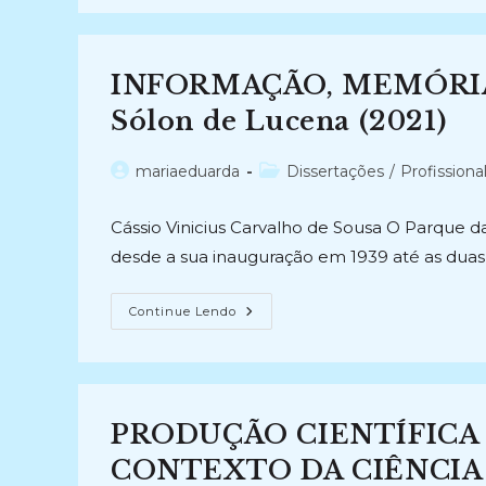
HISTÓRICO:
O
Arquivo
Fotográfico
De
INFORMAÇÃO, MEMÓRIA 
Pierre
Verger
(2004)
Sólon de Lucena (2021)
Autor
Categoria
mariaeduarda
Dissertações
/
Profissiona
do
do
post:
post:
Cássio Vinicius Carvalho de Sousa O Parque da
desde a sua inauguração em 1939 até as duas
INFORMAÇÃO,
Continue Lendo
MEMÓRIA
E
LUGAR:
Parque
Da
Lagoa
Sólon
PRODUÇÃO CIENTÍFICA
De
Lucena
(2021)
CONTEXTO DA CIÊNCIA 