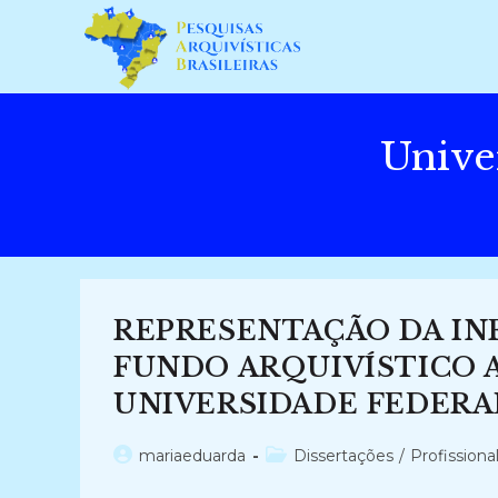
Ir
para
o
conteúdo
Unive
REPRESENTAÇÃO DA IN
FUNDO ARQUIVÍSTICO 
UNIVERSIDADE FEDERAL
Autor
Categoria
mariaeduarda
Dissertações
/
Profissiona
do
do