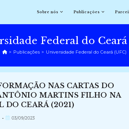
Sobre nós
Publicações
Parcei
rsidade Federal do Ceará
>
Publicações
>
Universidade Federal do Ceará (UFC)
FORMAÇÃO NAS CARTAS DO
ANTÔNIO MARTINS FILHO NA
 DO CEARÁ (2021)
Post
l
03/09/2023
publicado: