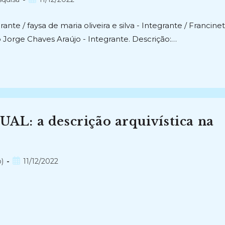
publicado:
nte / faysa de maria oliveira e silva - Integrante / Francine
Jorge Chaves Araújo - Integrante. Descrição:…
L: a descrição arquivística na
Post
)
11/12/2022
publicado: