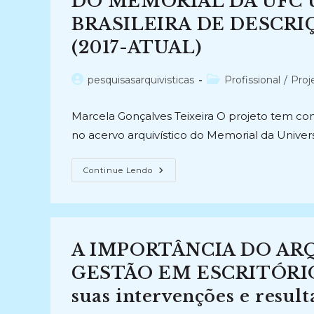
DO MEMORIAL DA UFC 
ACESSO
A
BRASILEIRA DE DESCRI
INFORMAÇÃO
(2016-
(2017-ATUAL)
2017)
Autor
Categoria
pesquisasarquivisticas
Profissional
/
Proj
do
do
post:
post:
Marcela Gonçalves Teixeira O projeto tem com
no acervo arquivístico do Memorial da Univer
DIFUSÃO
Continue Lendo
E
ACESSO
DOS
DOCUMENTOS
ARQUIVÍSTICOS
DO
MEMORIAL
A IMPORTÂNCIA DO AR
DA
UFC
UTILIZANDO
GESTÃO EM ESCRITÓRIO 
A
NORMA
suas intervenções e resul
BRASILEIRA
DE