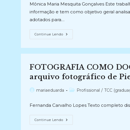
post:
post:
Mônica Maria Mesquita Gonçalves Este trabal
informação e tem como objetivo geral analisar,
adotados para…
REPRESENTAÇÃO
Continue Lendo
DA
INFORMAÇÃO
NAS
CARTAS
DO
FUNDO
ARQUIVÍSTICO
FOTOGRAFIA COMO DO
ANTÔNIO
MARTINS
FILHO
arquivo fotográfico de Pi
NA
UNIVERSIDADE
FEDERAL
Autor
Categoria
mariaeduarda
Profissional
/
TCC (gradua
DO
CEARÁ
do
do
(2021)
post:
post:
Fernanda Carvalho Lopes Texto completo dis
FOTOGRAFIA
Continue Lendo
COMO
DOCUMENTO