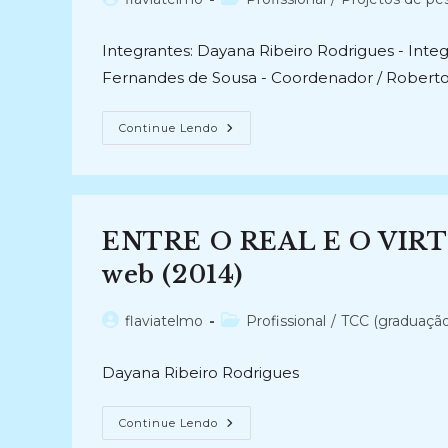
De
Dados
do
do
Dos
post:
post:
Programas
Integrantes: Dayana Ribeiro Rodrigues - Integra
De
Pós-
Fernandes de Sousa - Coordenador / Roberto 
Graduação
Em
Ciência
Da
A
Continue Lendo
Informação
DOCUMENTAÇÃO
Do
SOBRE
Nordeste
ESCRAVIZADOS
(2022)
NA
PARAÍBA:
Disseminando
Através
ENTRE O REAL E O VIRTUA
Dos
Meios
Digitais
web (2014)
(2010-
2011)
Autor
Categoria
flaviatelmo
Profissional
/
TCC (graduação
do
do
post:
post:
Dayana Ribeiro Rodrigues
ENTRE
Continue Lendo
O