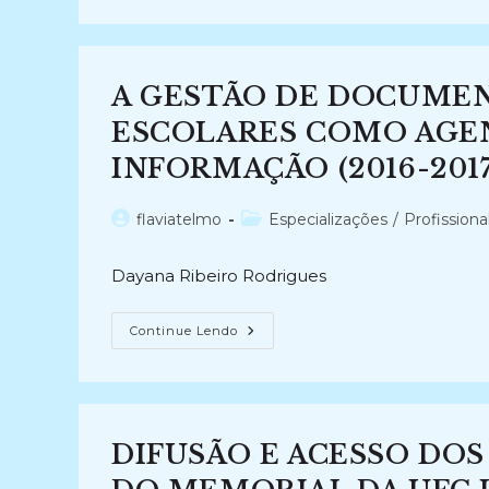
REAL
E
O
VIRTUAL:
A
Descrição
A GESTÃO DE DOCUME
Arquivística
Na
Web
ESCOLARES COMO AGE
(2014)
INFORMAÇÃO (2016-2017
Autor
Categoria
flaviatelmo
Especializações
/
Profissiona
do
do
post:
post:
Dayana Ribeiro Rodrigues
A
Continue Lendo
GESTÃO
DE
DOCUMENTOS
NOS
ARQUIVOS
ESCOLARES
COMO
DIFUSÃO E ACESSO DO
AGENTE
PROMOTOR
DO