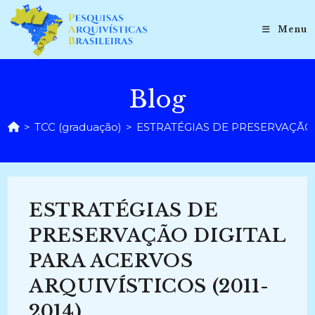
Ir
para
Menu
o
conteúdo
Blog
>
TCC (graduação)
>
ESTRATÉGIAS DE PRESERVAÇÃO D
ESTRATÉGIAS DE
PRESERVAÇÃO DIGITAL
PARA ACERVOS
ARQUIVÍSTICOS (2011-
2014)