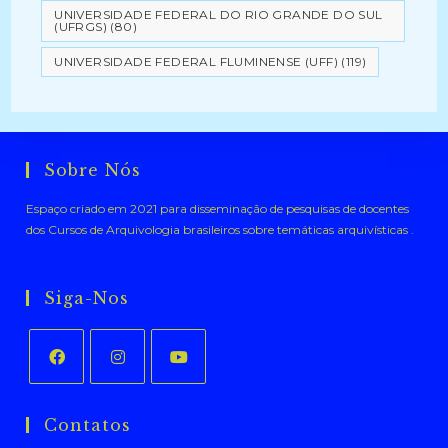
UNIVERSIDADE FEDERAL DO RIO GRANDE DO SUL
(UFRGS)
(80)
UNIVERSIDADE FEDERAL FLUMINENSE (UFF)
(119)
Sobre Nós
Espaço criado em 2021 para disseminação de pesquisas de docentes
dos Cursos de Arquivologia brasileiros sobre temáticas arquivísticas .
Siga-Nos
Abre
Abre
Abre
em
em
em
Contatos
uma
uma
uma