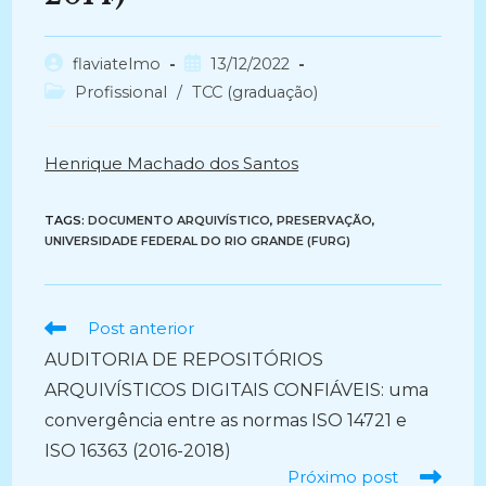
Autor
Post
flaviatelmo
13/12/2022
do
publicado:
Categoria
Profissional
/
TCC (graduação)
post:
do
post:
Henrique Machado dos Santos
TAGS:
DOCUMENTO ARQUIVÍSTICO
,
PRESERVAÇÃO
,
UNIVERSIDADE FEDERAL DO RIO GRANDE (FURG)
Ler
Post anterior
mais
AUDITORIA DE REPOSITÓRIOS
artigos
ARQUIVÍSTICOS DIGITAIS CONFIÁVEIS: uma
convergência entre as normas ISO 14721 e
ISO 16363 (2016-2018)
Próximo post