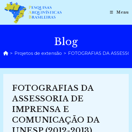
Ir
para
Menu
o
conteúdo
Blog
>
Projetos de extensão
>
FOTOGRAFIAS DA ASSESSOR
FOTOGRAFIAS DA
ASSESSORIA DE
IMPRENSA E
COMUNICAÇÃO DA
UNESP (2012-2013)