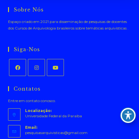
Sobre Nós
Espaço criado em 2021 para disseminação de pesquisas de docentes
dos Cursos de Arquivologia brasileiros sobre temáticas arquivísticas .
Siga-Nos
Abre
Abre
Abre
em
em
em
Contatos
uma
uma
uma
Entre em contato conosco.
nova
nova
nova
aba
aba
aba
Localização:
Universidade Federal da Paraíba
Email:
Abre
pesquisasarquivisticas@gmail.com
em