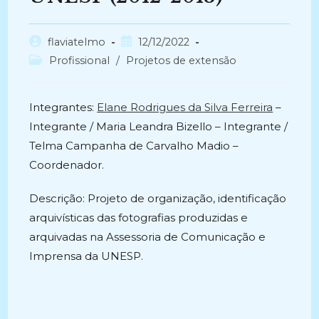
Autor
Post
flaviatelmo
12/12/2022
do
publicado:
Categoria
Profissional
/
Projetos de extensão
post:
do
post:
Integrantes:
Elane Rodrigues da Silva Ferreira
–
Integrante / Maria Leandra Bizello – Integrante /
Telma Campanha de Carvalho Madio –
Coordenador.
Descrição: Projeto de organização, identificação
arquivísticas das fotografias produzidas e
arquivadas na Assessoria de Comunicação e
Imprensa da UNESP.