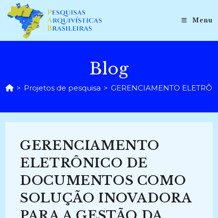
Ir
para
Menu
o
conteúdo
Blog
>
Projetos de pesquisa
>
GERENCIAMENTO ELETRÔNI
GERENCIAMENTO
ELETRÔNICO DE
DOCUMENTOS COMO
SOLUÇÃO INOVADORA
PARA A GESTÃO DA