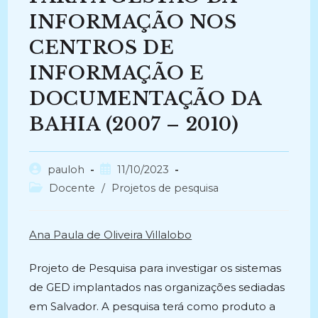
INFORMAÇÃO NOS
CENTROS DE
INFORMAÇÃO E
DOCUMENTAÇÃO DA
BAHIA (2007 – 2010)
Autor
Post
pauloh
11/10/2023
do
publicado:
Categoria
Docente
/
Projetos de pesquisa
post:
do
post:
Ana Paula de Oliveira Villalobo
Projeto de Pesquisa para investigar os sistemas
de GED implantados nas organizações sediadas
em Salvador. A pesquisa terá como produto a