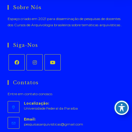
Sobre Nós
Espaço criado em 2021 para disseminação de pesquisas de docentes
dos Cursos de Arquivologia brasileiros sobre temáticas arquivísticas .
Siga-Nos
Abre
Abre
Abre
em
em
em
Contatos
uma
uma
uma
Entre em contato conosco.
nova
nova
nova
aba
aba
aba
Localização:
Universidade Federal da Paraíba
Email:
Abre
pesquisasarquivisticas@gmail.com
em