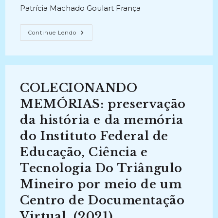
post:
Patrícia Machado Goulart França
O
Continue Lendo
CENTRO
DE
DOCUMENTAÇÃO
DA
CARIOCA
CHRISTIANI
NIELSON
COLECIONANDO
ENGENHARIA
S.A.
(1997)
MEMÓRIAS: preservação
da história e da memória
do Instituto Federal de
Educação, Ciência e
Tecnologia Do Triângulo
Mineiro por meio de um
Centro de Documentação
Virtual. (2021)