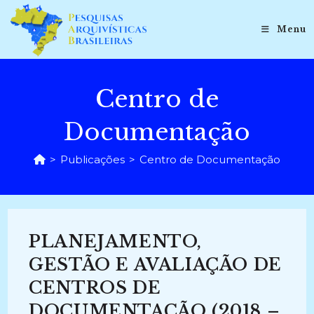
Ir
para
Menu
o
conteúdo
Centro de
Documentação
>
Publicações
>
Centro de Documentação
PLANEJAMENTO,
GESTÃO E AVALIAÇÃO DE
CENTROS DE
DOCUMENTAÇÃO (2018 –