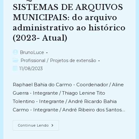
SISTEMAS DE ARQUIVOS
MUNICIPAIS: do arquivo
administrativo ao histórico
(2023- Atual)
Autor
BrunoLuce
do
Categoria
Profissional
/
Projetos de extensão
post:
do
Post
11/08/2023
post:
publicado:
Raphael Bahia do Carmo - Coordenador / Aline
Guerra - Integrante / Thiago Lenine Tito
Tolentino - Integrante / André Ricardo Bahia
Carmo - Integrante / André Ribeiro dos Santos…
TREINAMENTO
Continue Lendo
ARQUIVISTICO
PARA
SISTEMAS