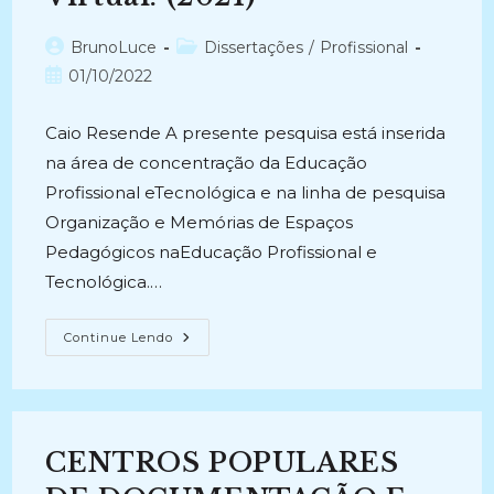
Autor
Categoria
BrunoLuce
Dissertações
/
Profissional
do
do
Post
01/10/2022
post:
post:
publicado:
Caio Resende A presente pesquisa está inserida
na área de concentração da Educação
Profissional eTecnológica e na linha de pesquisa
Organização e Memórias de Espaços
Pedagógicos naEducação Profissional e
Tecnológica.…
COLECIONANDO
Continue Lendo
MEMÓRIAS:
Preservação
Da
História
E
Da
Memória
CENTROS POPULARES
Do
Instituto
Federal