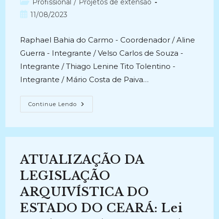
Categoria
Profissional
/
Projetos de extensão
post:
do
Post
11/08/2023
post:
publicado:
Raphael Bahia do Carmo - Coordenador / Aline
Guerra - Integrante / Velso Carlos de Souza -
Integrante / Thiago Lenine Tito Tolentino -
Integrante / Mário Costa de Paiva…
PROJETO
Continue Lendo
GUIA
E
INVENTÁRIO
DO
ARQUIVO
PESSOAL
DE
ATUALIZAÇÃO DA
OLÍVIA
CALÁBRIA
(2021
LEGISLAÇÃO
–
2021)
ARQUIVÍSTICA DO
ESTADO DO CEARÁ: Lei