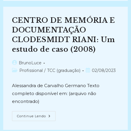
DE
ARQUIVOS
MUNICIPAIS:
Do
CENTRO DE MEMÓRIA E
Arquivo
Administrativo
Ao
DOCUMENTAÇÃO
Histórico
(2023-
CLODESMIDT RIANI: Um
Atual)
estudo de caso (2008)
Autor
BrunoLuce
do
Categoria
Post
Profissional
/
TCC (graduação)
02/08/2023
post:
do
publicado:
post:
Alessandra de Carvalho Germano Texto
completo disponível em: (arquivo não
encontrado)
CENTRO
Continue Lendo
DE
MEMÓRIA
E