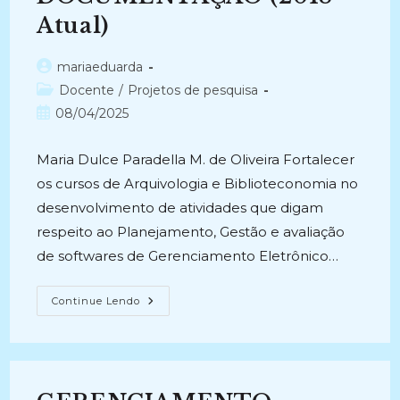
Atual)
Autor
mariaeduarda
do
Categoria
Docente
/
Projetos de pesquisa
post:
do
Post
08/04/2025
post:
publicado:
Maria Dulce Paradella M. de Oliveira Fortalecer
os cursos de Arquivologia e Biblioteconomia no
desenvolvimento de atividades que digam
respeito ao Planejamento, Gestão e avaliação
de softwares de Gerenciamento Eletrônico…
PLANEJAMENTO,
Continue Lendo
GESTÃO
E
AVALIAÇÃO
DE
CENTROS
DE
DOCUMENTAÇÃO