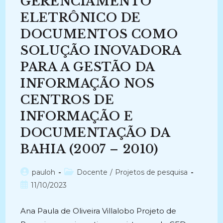
GERENCIAMENTO
(2018
–
Atual)
ELETRÔNICO DE
DOCUMENTOS COMO
SOLUÇÃO INOVADORA
PARA A GESTÃO DA
INFORMAÇÃO NOS
CENTROS DE
INFORMAÇÃO E
DOCUMENTAÇÃO DA
BAHIA (2007 – 2010)
Autor
Categoria
pauloh
Docente
/
Projetos de pesquisa
do
do
Post
11/10/2023
post:
post:
publicado:
Ana Paula de Oliveira Villalobo Projeto de