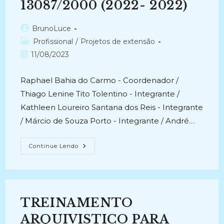
13087/2000 (2022- 2022)
Autor
BrunoLuce
do
Categoria
Profissional
/
Projetos de extensão
post:
do
Post
11/08/2023
post:
publicado:
Raphael Bahia do Carmo - Coordenador /
Thiago Lenine Tito Tolentino - Integrante /
Kathleen Loureiro Santana dos Reis - Integrante
/ Márcio de Souza Porto - Integrante / André…
ATUALIZAÇÃO
Continue Lendo
DA
LEGISLAÇÃO
ARQUIVÍSTICA
DO
ESTADO
DO
CEARÁ:
TREINAMENTO
Lei
13087/2000
(2022-
ARQUIVISTICO PARA
2022)