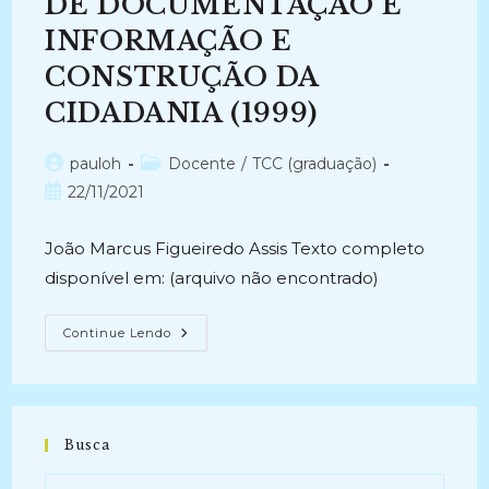
DE DOCUMENTAÇÃO E
De
Educação,
INFORMAÇÃO E
Ciência
E
CONSTRUÇÃO DA
Tecnologia
Do
Triângulo
CIDADANIA (1999)
Mineiro
Por
Meio
Autor
Categoria
pauloh
Docente
/
TCC (graduação)
De
Um
do
do
Post
22/11/2021
Centro
post:
post:
De
publicado:
Documentação
Virtual.
João Marcus Figueiredo Assis Texto completo
(2021)
disponível em: (arquivo não encontrado)
CENTROS
Continue Lendo
POPULARES
DE
DOCUMENTAÇÃO
E
INFORMAÇÃO
E
CONSTRUÇÃO
Busca
DA
CIDADANIA
(1999)