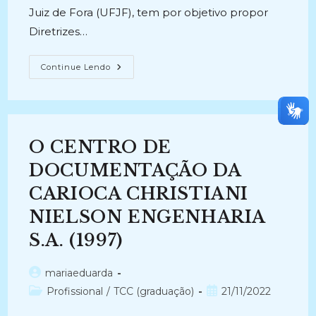
Juiz de Fora (UFJF), tem por objetivo propor
Diretrizes…
DIRETRIZES
Continue Lendo
PARA
AQUISIÇÃO
DE
ARQUIVOS:
Uma
Contribuição
À
O CENTRO DE
Política
De
Arquivos
DOCUMENTAÇÃO DA
Da
Universidade
CARIOCA CHRISTIANI
Federal
De
NIELSON ENGENHARIA
Juiz
De
Fora
S.A. (1997)
(2017)
Autor
mariaeduarda
do
Categoria
Post
Profissional
/
TCC (graduação)
21/11/2022
post:
do
publicado: