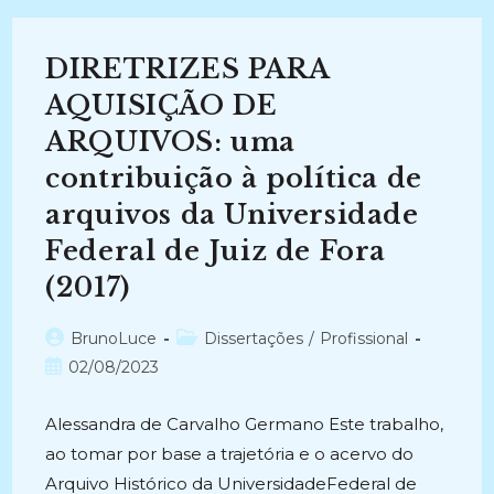
DOCUMENTAÇÃO
CLODESMIDT
RIANI:
Um
DIRETRIZES PARA
Estudo
De
Caso
AQUISIÇÃO DE
(2008)
ARQUIVOS: uma
contribuição à política de
arquivos da Universidade
Federal de Juiz de Fora
(2017)
Autor
Categoria
BrunoLuce
Dissertações
/
Profissional
do
do
Post
02/08/2023
post:
post:
publicado:
Alessandra de Carvalho Germano Este trabalho,
ao tomar por base a trajetória e o acervo do
Arquivo Histórico da UniversidadeFederal de