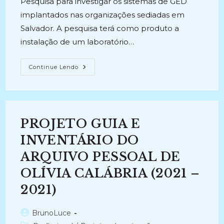
Pesquisa para investigar os sistemas de GED
implantados nas organizações sediadas em
Salvador. A pesquisa terá como produto a
instalação de um laboratório…
GERENCIAMENTO
Continue Lendo
ELETRÔNICO
DE
DOCUMENTOS
COMO
SOLUÇÃO
INOVADORA
PARA
PROJETO GUIA E
A
GESTÃO
DA
INVENTÁRIO DO
INFORMAÇÃO
NOS
ARQUIVO PESSOAL DE
CENTROS
DE
OLÍVIA CALÁBRIA (2021 –
INFORMAÇÃO
E
DOCUMENTAÇÃO
2021)
DA
BAHIA
(2007
Autor
BrunoLuce
–
2010)
do