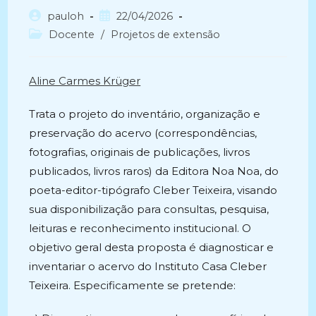
Autor
Post
pauloh
22/04/2026
do
publicado:
Categoria
Docente
/
Projetos de extensão
post:
do
post:
Aline Carmes Krüger
Trata o projeto do inventário, organização e
preservação do acervo (correspondências,
fotografias, originais de publicações, livros
publicados, livros raros) da Editora Noa Noa, do
poeta-editor-tipógrafo Cleber Teixeira, visando
sua disponibilização para consultas, pesquisa,
leituras e reconhecimento institucional. O
objetivo geral desta proposta é diagnosticar e
inventariar o acervo do Instituto Casa Cleber
Teixeira. Especificamente se pretende: