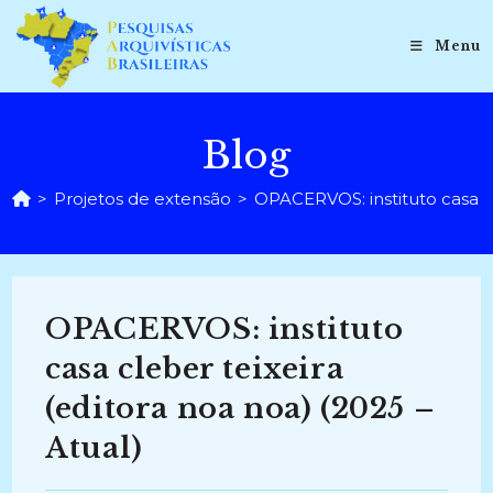
Ir
para
Menu
o
conteúdo
Blog
>
Projetos de extensão
>
OPACERVOS: instituto casa cl
OPACERVOS: instituto
casa cleber teixeira
(editora noa noa) (2025 –
Atual)