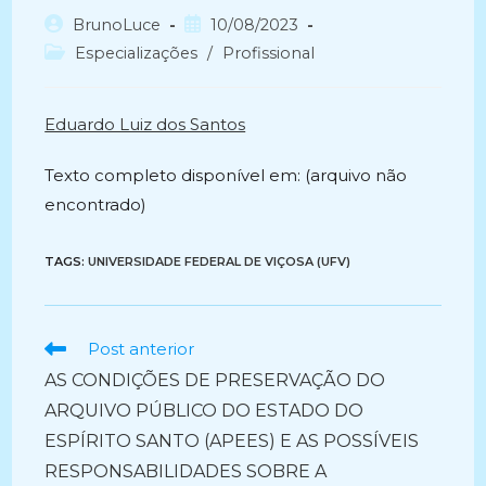
Autor
Post
BrunoLuce
10/08/2023
do
publicado:
Categoria
Especializações
/
Profissional
post:
do
post:
Eduardo Luiz dos Santos
Texto completo disponível em: (arquivo não
encontrado)
TAGS:
UNIVERSIDADE FEDERAL DE VIÇOSA (UFV)
Ler
Post anterior
mais
AS CONDIÇÕES DE PRESERVAÇÃO DO
artigos
ARQUIVO PÚBLICO DO ESTADO DO
ESPÍRITO SANTO (APEES) E AS POSSÍVEIS
RESPONSABILIDADES SOBRE A