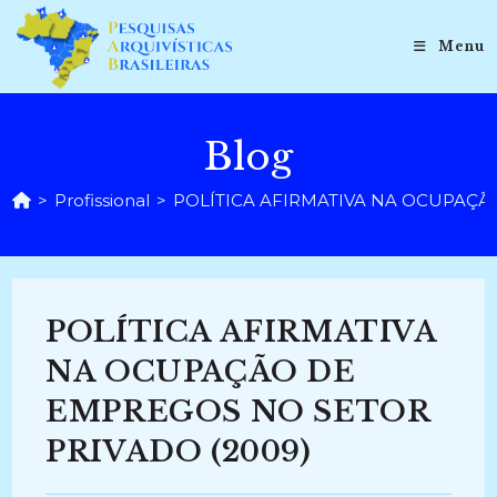
Ir
para
Menu
o
conteúdo
Blog
>
Profissional
>
POLÍTICA AFIRMATIVA NA OCUPAÇÃ
POLÍTICA AFIRMATIVA
NA OCUPAÇÃO DE
EMPREGOS NO SETOR
PRIVADO (2009)