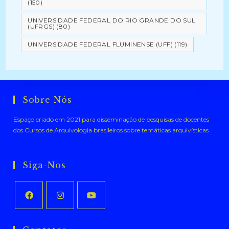
(150)
UNIVERSIDADE FEDERAL DO RIO GRANDE DO SUL
(UFRGS)
(80)
UNIVERSIDADE FEDERAL FLUMINENSE (UFF)
(119)
Sobre Nós
Espaço criado em 2021 para disseminação de pesquisas de docentes
dos Cursos de Arquivologia brasileiros sobre temáticas arquivísticas .
Siga-Nos
Abre
Abre
Abre
em
em
em