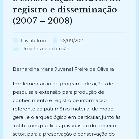
registro e disseminação
(2007 – 2008)
Autor
Post
flaviatelmo
26/09/2021
do
publicado:
Categoria
Projetos de extensão
post:
do
post:
Bernardina Maria Juvenal Freire de Oliveira
Implementação de programa de ações de
pesquisa e extensão para produção de
conhecimento e registro de informação
referente ao patrimônio material de modo
geral, e o arqueológico em particular, junto às
instituições públicas, privadas ou do terceiro
setor, para a preservação e conservação do