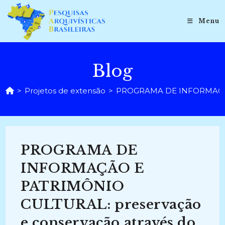
Ir
para
Menu
o
conteúdo
Blog
>
Projetos de extensão
>
PROGRAMA DE INFORMAÇÃO E 
PROGRAMA DE
INFORMAÇÃO E
PATRIMÔNIO
CULTURAL: preservação
e conservação através do