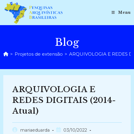
Ir
para
Menu
o
conteúdo
Blog
>
Projetos de extensão
>
ARQUIVOLOGIA E REDES DIGI
ARQUIVOLOGIA E
REDES DIGITAIS (2014-
Atual)
Autor
Post
mariaeduarda
03/10/2022