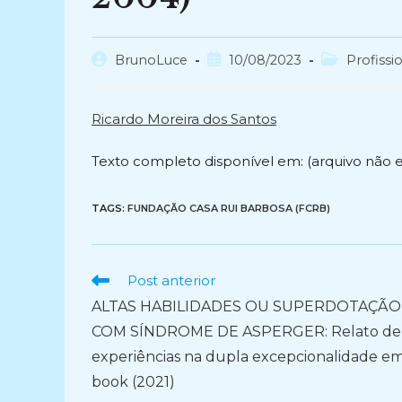
Autor
Post
Categoria
BrunoLuce
10/08/2023
Profissi
do
publicado:
do
post:
post:
Ricardo Moreira dos Santos
Texto completo disponível em: (arquivo não 
TAGS:
FUNDAÇÃO CASA RUI BARBOSA (FCRB)
Ler
Post anterior
mais
ALTAS HABILIDADES OU SUPERDOTAÇÃO
artigos
COM SÍNDROME DE ASPERGER: Relato de
experiências na dupla excepcionalidade em
book (2021)