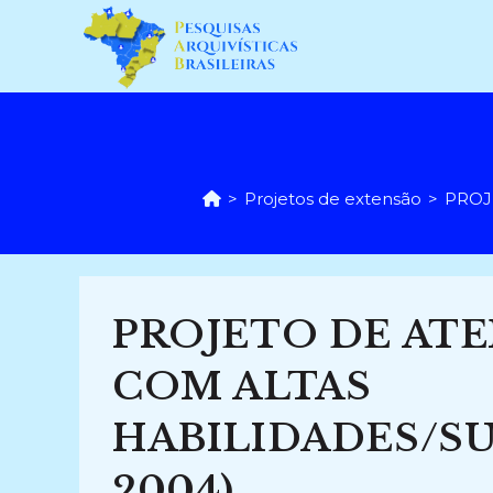
Ir
para
o
conteúdo
>
Projetos de extensão
>
PROJ
PROJETO DE AT
COM ALTAS
HABILIDADES/S
2004)