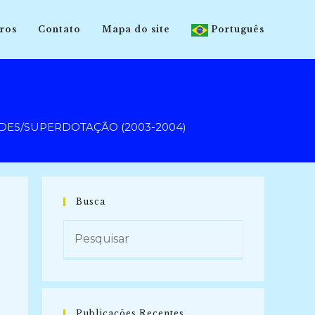
ros
Contato
Mapa do site
Português
DES/SUPERDOTAÇÃO (2003-2004)
Busca
S
Publicações Recentes