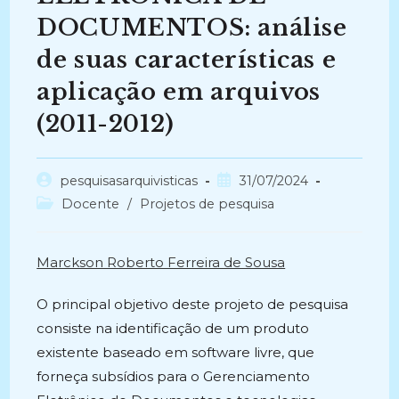
DOCUMENTOS: análise
de suas características e
aplicação em arquivos
(2011-2012)
Autor
Post
pesquisasarquivisticas
31/07/2024
do
publicado:
Categoria
Docente
/
Projetos de pesquisa
post:
do
post:
Marckson Roberto Ferreira de Sousa
O principal objetivo deste projeto de pesquisa
consiste na identificação de um produto
existente baseado em software livre, que
forneça subsídios para o Gerenciamento