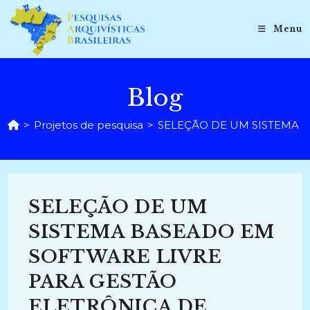
Ir
para
Menu
o
conteúdo
Blog
>
Projetos de pesquisa
>
SELEÇÃO DE UM SISTEMA BAS
SELEÇÃO DE UM
SISTEMA BASEADO EM
SOFTWARE LIVRE
PARA GESTÃO
ELETRÔNICA DE