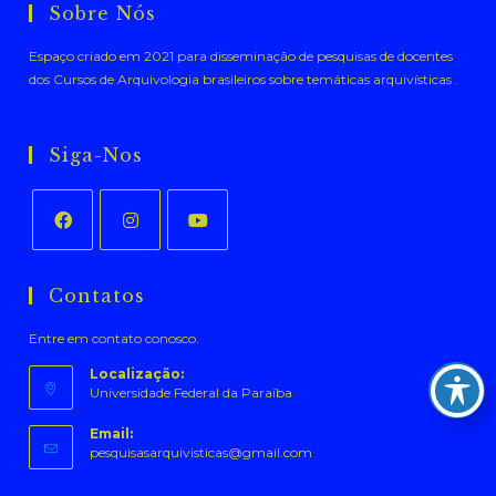
Sobre Nós
Espaço criado em 2021 para disseminação de pesquisas de docentes
dos Cursos de Arquivologia brasileiros sobre temáticas arquivísticas .
Siga-Nos
Abre
Abre
Abre
em
em
em
Contatos
uma
uma
uma
Entre em contato conosco.
nova
nova
nova
aba
aba
aba
Localização:
Universidade Federal da Paraíba
Email:
Abre
pesquisasarquivisticas@gmail.com
em
seu