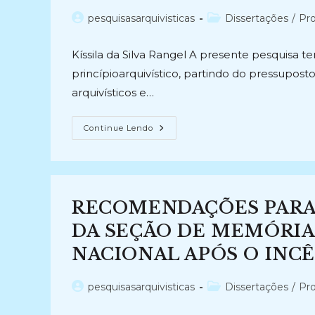
Autor
Categoria
pesquisasarquivisticas
Dissertações
/
Pro
do
do
post:
post:
Kíssila da Silva Rangel A presente pesquisa t
princípioarquivístico, partindo do pressupost
arquivísticos e…
REVISITANDO
Continue Lendo
O
PRINCÍPIO
DA
PROVENIÊNCIA:
Percepções
Sobre
A
RECOMENDAÇÕES PARA
Organicidade
(2015)
DA SEÇÃO DE MEMÓRIA
NACIONAL APÓS O INCÊ
Autor
Categoria
pesquisasarquivisticas
Dissertações
/
Pro
do
do