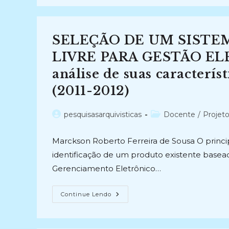
DA
PROVENIÊNCIA:
Percepções
Sobre
A
SELEÇÃO DE UM SISTE
Organicidade
(2015)
LIVRE PARA GESTÃO E
análise de suas caracterís
(2011-2012)
Autor
Categoria
pesquisasarquivisticas
Docente
/
Projet
do
do
post:
post:
Marckson Roberto Ferreira de Sousa O princip
identificação de um produto existente basead
Gerenciamento Eletrônico…
SELEÇÃO
Continue Lendo
DE
UM
SISTEMA
BASEADO