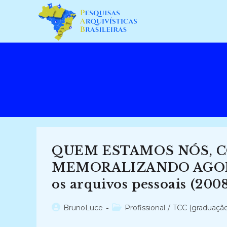
Ir
para
o
conteúdo
QUEM ESTAMOS NÓS, C
MEMORALIZANDO AGORA: o
os arquivos pessoais (2008
Autor
Categoria
BrunoLuce
Profissional
/
TCC (graduação
do
do