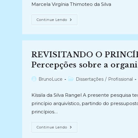
post:
post:
Marcela Virgínia Thimoteo da Silva
QUEM
Continue Lendo
ESTAMOS
NÓS,
COMO
ARQUIVISTAS,
MEMORALIZANDO
AGORA:
Os
REVISITANDO O PRINCÍ
Princípios
Arquivísticos
E
Percepções sobre a organi
Os
Arquivos
Pessoais
Autor
Categoria
BrunoLuce
Dissertações
/
Profissional
(2008)
do
do
post:
post:
Kíssila da Silva Rangel A presente pesquisa t
princípio arquivístico, partindo do pressupos
princípios…
REVISITANDO
Continue Lendo
O
PRINCÍPIO