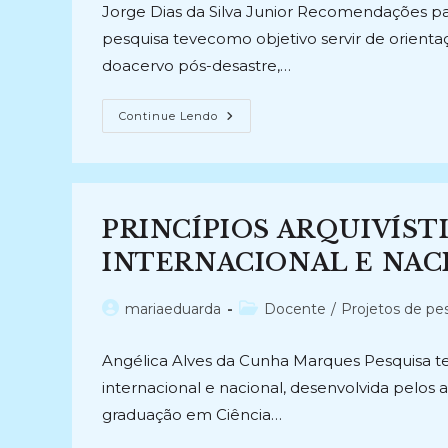
post:
post:
Jorge Dias da Silva Junior Recomendações par
pesquisa tevecomo objetivo servir de orien
doacervo pós-desastre,…
RECOMENDAÇÕES
Continue Lendo
PARA
RECONFIGRAÇÃO
DO
ACERVO
DA
SEÇÃO
DE
PRINCÍPIOS ARQUIVÍST
MEMÓRIA
E
ARQUIVO
INTERNACIONAL E NACIO
DO
MUSEU
NACIONAL
Autor
Categoria
mariaeduarda
Docente
/
Projetos de pe
APÓS
O
do
do
INCÊNDIO
post:
post:
(2019)
Angélica Alves da Cunha Marques Pesquisa teór
internacional e nacional, desenvolvida pelos
graduação em Ciência…