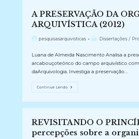
EM
SOFTWARE
LIVRE
A PRESERVAÇÃO DA OR
PARA
GESTÃO
ELETRÔNICA
ARQUIVÍSTICA (2012)
DE
DOCUMENTOS:
Análise
Autor
Categoria
pesquisasarquivisticas
Dissertações
/
Pro
De
Suas
do
do
Características
post:
post:
E
Luana de Almeida Nascimento Analisa a preser
Aplicação
Em
arcabouçoteórico do campo arquivístico com
Arquivos
(2011-
daArquivologia. Investiga a preservação…
2012)
A
Continue Lendo
PRESERVAÇÃO
DA
ORGANICIDADE
DA
INFORMAÇÃO
ARQUIVÍSTICA
(2012)
REVISITANDO O PRINCÍ
percepções sobre a organi