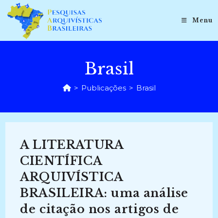
Ir
para
Menu
o
conteúdo
Brasil
>
Publicações
>
Brasil
A LITERATURA
CIENTÍFICA
ARQUIVÍSTICA
BRASILEIRA: uma análise
de citação nos artigos de