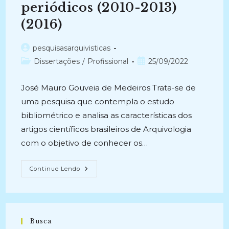
periódicos (2010-2013)
(2016)
Autor
pesquisasarquivisticas
do
Categoria
Post
Dissertações
/
Profissional
25/09/2022
post:
do
publicado:
post:
José Mauro Gouveia de Medeiros Trata-se de
uma pesquisa que contempla o estudo
bibliométrico e analisa as características dos
artigos científicos brasileiros de Arquivologia
com o objetivo de conhecer os…
A
Continue Lendo
LITERATURA
CIENTÍFICA
ARQUIVÍSTICA
BRASILEIRA: Uma
Análise
De
Citação
Busca
Nos