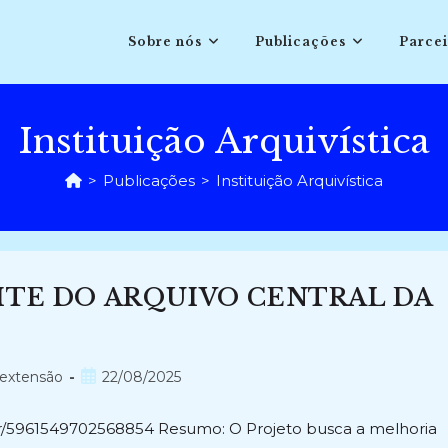
Sobre nós
Publicações
Parcei
Instituição Arquivística
>
Publicações
>
Instituição Arquivística
ITE DO ARQUIVO CENTRAL DA
Post
 extensão
22/08/2025
publicado:
q.br/5961549702568854 Resumo: O Projeto busca a melhoria