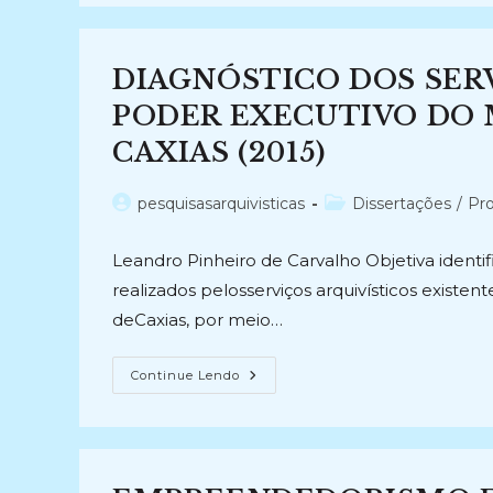
USO
E
DIFUSÃO
EM
ARQUIVOS
DIAGNÓSTICO DOS SER
–
LAUDA
(2023-
PODER EXECUTIVO DO 
Atual)
CAXIAS (2015)
Autor
Categoria
pesquisasarquivisticas
Dissertações
/
Pro
do
do
post:
post:
Leandro Pinheiro de Carvalho Objetiva ident
realizados pelosserviços arquivísticos exist
deCaxias, por meio…
DIAGNÓSTICO
Continue Lendo
DOS
SERVIÇOS
ARQUIVÍSTICOS
DO
PODER
EXECUTIVO
DO