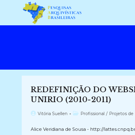
Ir
para
o
conteúdo
REDEFINIÇÃO DO WEBS
UNIRIO (2010-2011)
Autor
Categoria
Vitória Suellen
Profissional
/
Projetos de
do
do
post:
post:
Alice Veridiana de Sousa - http://lattes.cnp