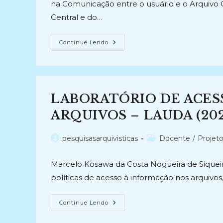
na Comunicação entre o usuário e o Arquivo Ce
Central e do…
REDEFINIÇÃO
Continue Lendo
DO
WEBSITE
DO
ARQUIVO
CENTRAL
DA
UNIRIO
LABORATÓRIO DE ACESS
(2010-
2011)
ARQUIVOS – LAUDA (202
Autor
Categoria
pesquisasarquivisticas
Docente
/
Projet
do
do
post:
post:
Marcelo Kosawa da Costa Nogueira de Siquei
políticas de acesso à informação nos arquivos,
LABORATÓRIO
Continue Lendo
DE
ACESSO,