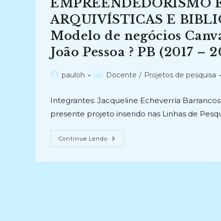
EMPREENDEDORISMO 
MUNICÍPIO
DE
DUQUE
ARQUIVÍSTICAS E BIBLIO
DE
CAXIAS
Modelo de negócios Canva
(2015)
João Pessoa ? PB (2017 – 2
Autor
Categoria
pauloh
Docente
/
Projetos de pesquisa
do
do
post:
post:
Integrantes: Jacqueline Echeverría Barrancos 
presente projeto inserido nas Linhas de Pesq
EMPREENDEDORISMO
Continue Lendo
EM
ORGANIZAÇÕES
ARQUIVÍSTICAS
E
BIBLIOTECAS:
Análise
Do
Impacto
Do
Modelo
De