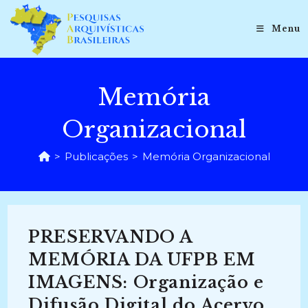
Ir
para
Menu
o
conteúdo
Memória
Organizacional
>
Publicações
>
Memória Organizacional
PRESERVANDO A
MEMÓRIA DA UFPB EM
IMAGENS: Organização e
Difusão Digital do Acervo