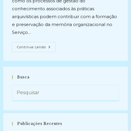
como os processos de gestão do
conhecimento associados às práticas
arquivísticas podem contribuir com a formação
e preservação da memória organizacional no
Serviço…
MEMÓRIA
Continue Lendo
ORGANIZACIONAL
NO
CONTEXTO
DOS
PROCESSOS
DE
GESTÃO
Busca
DO
CONHECIMENTO
ASSOCIADOS
ÀS
PRÁTICAS
ARQUIVÍSTICAS
(2017-
2019)
Publicações Recentes