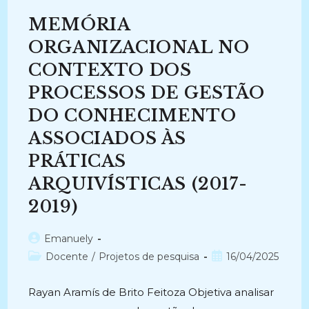
IMAGENS:
Organização
MEMÓRIA
E
Difusão
Digital
ORGANIZACIONAL NO
Do
Acervo
CONTEXTO DOS
Fotográfico
Do
PROCESSOS DE GESTÃO
Arquivo
Central
(2025-
DO CONHECIMENTO
Atual)
ASSOCIADOS ÀS
PRÁTICAS
ARQUIVÍSTICAS (2017-
2019)
Autor
Emanuely
do
Categoria
Post
Docente
/
Projetos de pesquisa
16/04/2025
post:
do
publicado:
post:
Rayan Aramís de Brito Feitoza Objetiva analisar