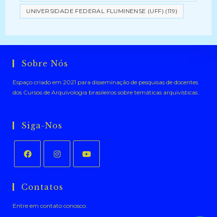
UNIVERSIDADE FEDERAL FLUMINENSE (UFF)
(119)
Sobre Nós
Espaço criado em 2021 para disseminação de pesquisas de docentes
dos Cursos de Arquivologia brasileiros sobre temáticas arquivísticas .
Siga-Nos
Abre
Abre
Abre
em
em
em
Contatos
uma
uma
uma
Entre em contato conosco.
nova
nova
nova