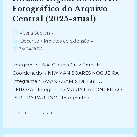
Fotográfico do Arquivo
Central (2025-atual)
Autor
Vitória Suellen
do
Categoria
Docente
/
Projetos de extensão
post:
do
Post
23/04/2026
post:
publicado:
Integrantes: Ana Cláudia Cruz Córdula -
Coordenador / NIWMAN SOARES NOGUEIRA -
Integrante / RAYAN ARAMIS DE BRITO
FEITOZA - Integrante / MARIA DA CONCEICAO
PEREIRA PAULINO - Integrante /…
PRESERVANDO
Continue Lendo
A
MEMÓRIA
DA
UFPB
EM