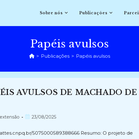
Sobre nós
Publicações
Parcei
Papéis avulsos
>
Publicações
>
Papéis avulsos
PÉIS AVULSOS DE MACHADO DE
Post
 extensão
23/08/2025
publicado:
://lattes.cnpq.br/5075000589388666 Resumo: O projeto de