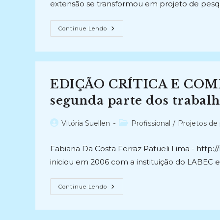
extensão se transformou em projeto de pesqu
EDIÇÃO
Continue Lendo
CRÍTICA
DE
PAPÉIS
AVULSOS
DE
MACHADO
DE
EDIÇÃO CRÍTICA E COM
ASSIS
(2006-
2016)
segunda parte dos trabalh
Autor
Categoria
Vitória Suellen
Profissional
/
Projetos de
do
do
post:
post:
Fabiana Da Costa Ferraz Patueli Lima - http:
iniciou em 2006 com a instituição do LABEC 
EDIÇÃO
Continue Lendo
CRÍTICA
E
COMENTADA
DE