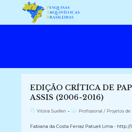
Ir
para
o
conteúdo
EDIÇÃO CRÍTICA DE PA
ASSIS (2006-2016)
Autor
Categoria
Vitória Suellen
Profissional
/
Projetos de
do
do
post:
post:
Fabiana da Costa Ferraz Patueli Lima - http