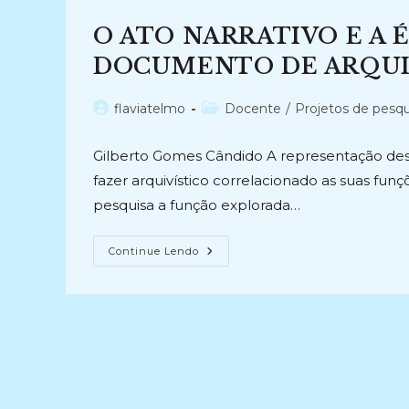
FOTOGRÁFICOS:
Abordagem
O ATO NARRATIVO E A 
Teórica
E
Aplicada
DOCUMENTO DE ARQUIVO
Nas
Instituições
Do
Autor
Categoria
flaviatelmo
Docente
/
Projetos de pesqu
Paraná
:
do
do
(2014-
post:
post:
2017)
Gilberto Gomes Cândido A representação desc
fazer arquivístico correlacionado as suas funçõ
pesquisa a função explorada…
O
Continue Lendo
ATO
NARRATIVO
E
A
ÉTICA
NA
DESCRIÇÃO
DO
DOCUMENTO
DE
ARQUIVO
(2016