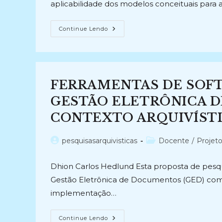
aplicabilidade dos modelos conceituais para
REPRESENTAÇÃO
Continue Lendo
TEMÁTICA
DA
INFORMAÇÃO
(2013-
2017)
FERRAMENTAS DE SOFTW
GESTÃO ELETRÔNICA D
CONTEXTO ARQUIVÍSTICO
Autor
Categoria
pesquisasarquivisticas
Docente
/
Projet
do
do
post:
post:
Dhion Carlos Hedlund Esta proposta de pesqui
Gestão Eletrônica de Documentos (GED) com o i
implementação…
FERRAMENTAS
Continue Lendo