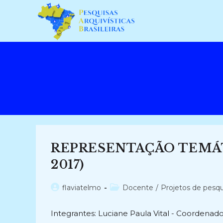
Ir
para
o
conteúdo
REPRESENTAÇÃO TEMÁT
2017)
Autor
Categoria
flaviatelmo
Docente
/
Projetos de pesqu
do
do
post:
post:
Integrantes: Luciane Paula Vital - Coordenador