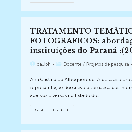
DE
SOFTWARE
LIVRE
(SL)
PARA
A
GESTÃO
TRATAMENTO TEMÁTICO
ELETRÔNICA
DE
DOCUMENTOS
FOTOGRÁFICOS: abordagem
(GED)
NO
instituições do Paraná :(2
CONTEXTO
ARQUIVÍSTICO
(2010
–
Autor
Categoria
pauloh
Docente
/
Projetos de pesquisa
2010)
do
do
post:
post:
Ana Cristina de Albuquerque A pesquisa pro
representação descritiva e temática das info
acervos diversos no Estado do…
TRATAMENTO
Continue Lendo
TEMÁTICO
E
DESCRITIVO
DE
ACERVOS