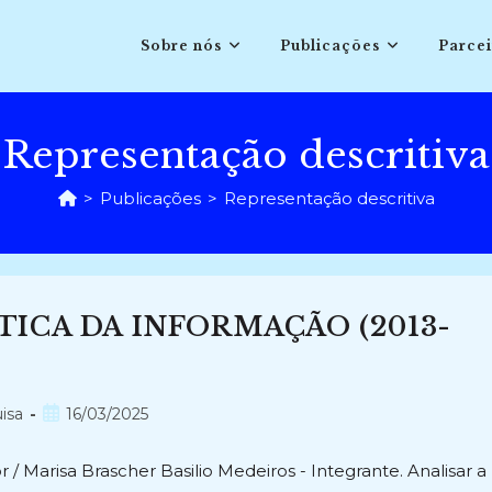
Sobre nós
Publicações
Parcei
Representação descritiva
>
Publicações
>
Representação descritiva
ICA DA INFORMAÇÃO (2013-
Post
isa
16/03/2025
publicado:
 / Marisa Brascher Basilio Medeiros - Integrante. Analisar a