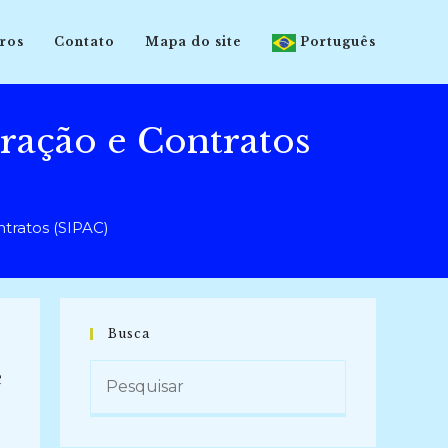
ros
Contato
Mapa do site
Português
ração e Contratos
tratos (SIPAC)
Busca
e