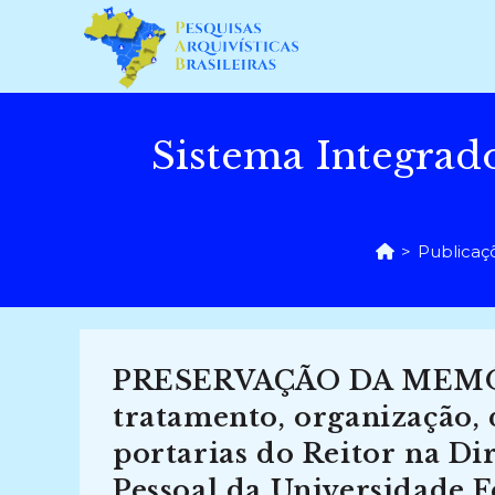
Ir
para
o
conteúdo
Sistema Integrad
>
Publicaç
PRESERVAÇÃO DA MEMÓ
tratamento, organização, d
portarias do Reitor na Di
Pessoal da Universidade 