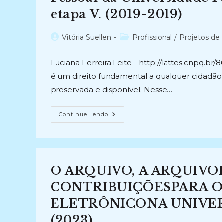
etapa V. (2019-2019)
Autor
Categoria
Vitória Suellen
Profissional
/
Projetos de
do
do
post:
post:
Luciana Ferreira Leite - http://lattes.cnpq.
é um direito fundamental a qualquer cidadão. 
preservada e disponível. Nesse…
PRESERVAÇÃO
Continue Lendo
DA
MEMÓRIA
INSTITUCIONAL:
Tratamento,
Organização,
Digitalização
E
O ARQUIVO, A ARQUIVO
Acesso
Ao
Acervo
CONTRIBUIÇÕESPARA O
De
Portarias
ELETRÔNICONA UNIVER
Do
Reitor
(2023)
Na