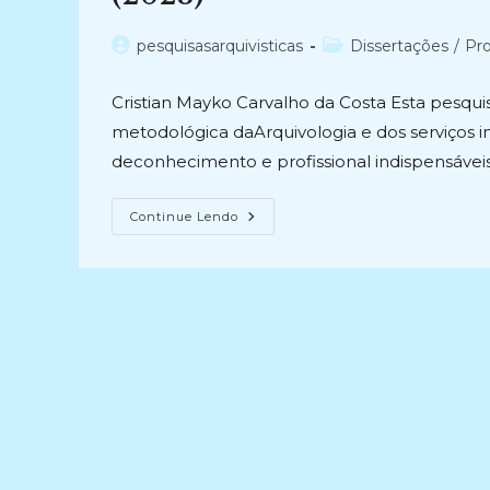
Diretoria
De
Administração
Autor
Categoria
pesquisasarquivisticas
Dissertações
/
Pro
De
do
do
Pessoal
Da
post:
post:
Universidade
Cristian Mayko Carvalho da Costa Esta pesqui
Federal
Do
metodológica daArquivologia e dos serviços i
Rio
deconhecimento e profissional indispensávei
Grande
Do
Norte,
Etapa
O
Continue Lendo
V.
ARQUIVO,
(2019-
A
2019)
ARQUIVOLOGIA
E
AS
SUAS
CONTRIBUIÇÕESPARA
O
PROCESSO
ADMINISTRATIVO
ELETRÔNICONA
UNIVERSIDADE
FEDERAL
DO
PARÁ
(2023)