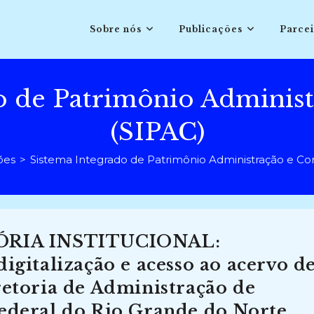
Sobre nós
Publicações
Parcei
o de Patrimônio Administ
(SIPAC)
ões
>
Sistema Integrado de Patrimônio Administração e Con
RIA INSTITUCIONAL:
igitalização e acesso ao acervo d
retoria de Administração de
Federal do Rio Grande do Norte,