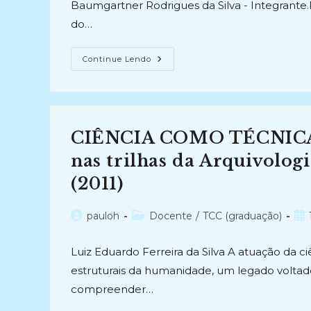
Baumgartner Rodrigues da Silva - Integrante
do…
CAPACITAÇÃO
Continue Lendo
TÉCNICA
EM
CONSERVAÇÃO
PREVENTIVA
PARA
INICIANTES
(2022-
CIÊNCIA COMO TÉCNIC
2022)
nas trilhas da Arquivologi
(2011)
Autor
Categoria
Pos
pauloh
Docente
/
TCC (graduação)
do
do
pub
post:
post:
Luiz Eduardo Ferreira da Silva A atuação da c
estruturais da humanidade, um legado volt
compreender…