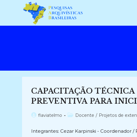
Ir
para
o
conteúdo
CAPACITAÇÃO TÉCNICA
PREVENTIVA PARA INICI
Autor
Categoria
flaviatelmo
Docente
/
Projetos de exte
do
do
post:
post:
Integrantes: Cezar Karpinski - Coordenador / 