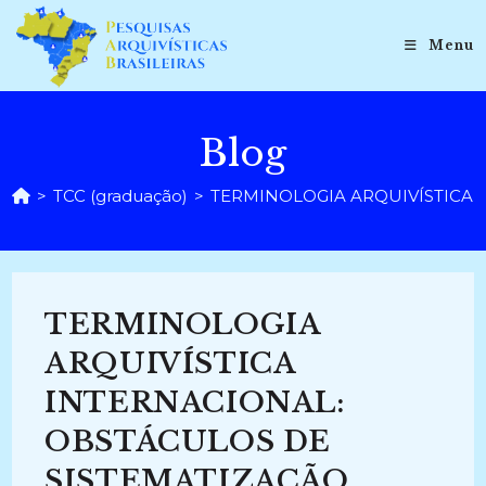
Ir
para
Menu
o
conteúdo
Blog
>
TCC (graduação)
>
TERMINOLOGIA ARQUIVÍSTICA I
TERMINOLOGIA
ARQUIVÍSTICA
INTERNACIONAL:
OBSTÁCULOS DE
SISTEMATIZAÇÃO