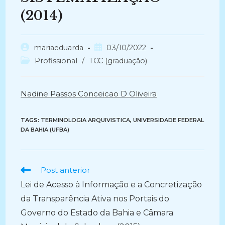
(2014)
Autor
Post
mariaeduarda
03/10/2022
do
publicado:
Categoria
Profissional
/
TCC (graduação)
post:
do
post:
Nadine Passos Conceicao D Oliveira
TAGS:
TERMINOLOGIA ARQUIVISTICA
,
UNIVERSIDADE FEDERAL
DA BAHIA (UFBA)
Ler
Post anterior
mais
Lei de Acesso à Informação e a Concretização
artigos
da Transparência Ativa nos Portais do
Governo do Estado da Bahia e Câmara