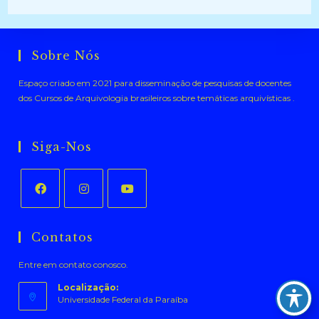
Sobre Nós
Espaço criado em 2021 para disseminação de pesquisas de docentes
dos Cursos de Arquivologia brasileiros sobre temáticas arquivísticas .
Siga-Nos
Abre
Abre
Abre
em
em
em
Contatos
uma
uma
uma
Entre em contato conosco.
nova
nova
nova
aba
aba
aba
Localização:
Universidade Federal da Paraíba