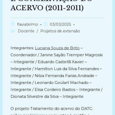
ACERVO (2011-2011)
Autor
Post
flaviatelmo
03/03/2025
do
publicado:
Categoria
Docente
/
Projetos de extensão
post:
do
post:
Integrantes:
Luciana Souza de Brito
–
Coordenador / Janine Sayão Tremper Magroski
– Integrante / Eduardo Castellã Xavier –
Integrante / Hamilton Luis da Silva Fernandes –
Integrante / Nilza Fernanda Farias Andrade –
Integrante / Leonardo Goulart Machado –
Integrante / Elisa Cordeiro Bastos – Integrante /
Dionata Silvestre da Silva – Integrante
O projeto Tratamento do acervo do DATC: