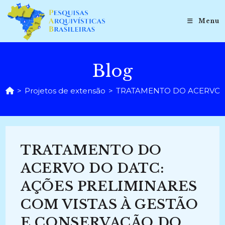
Ir
para
Menu
o
conteúdo
Blog
>
Projetos de extensão
>
TRATAMENTO DO ACERVO DO
TRATAMENTO DO
ACERVO DO DATC:
AÇÕES PRELIMINARES
COM VISTAS À GESTÃO
E CONSERVAÇÃO DO