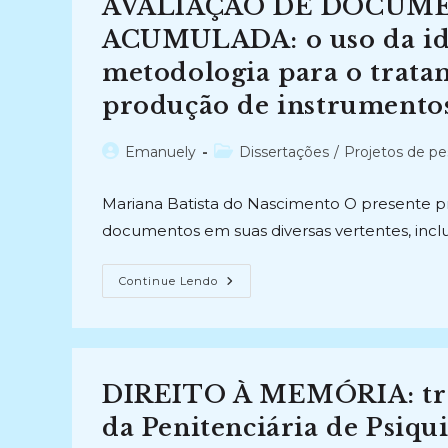
AVALIAÇÃO DE DOCUM
Atual)
ACUMULADA: o uso da ide
metodologia para o tratam
produção de instrumentos
Autor
Categoria
Emanuely
Dissertações
/
Projetos de pe
do
do
post:
post:
Mariana Batista do Nascimento O presente p
documentos em suas diversas vertentes, inc
AVALIAÇÃO
Continue Lendo
DE
DOCUMENTOS
E
MASSA
DOCUMENTAL
ACUMULADA:
O
DIREITO À MEMÓRIA: tra
Uso
Da
Identificação
da Penitenciária de Psiqu
Arquivística