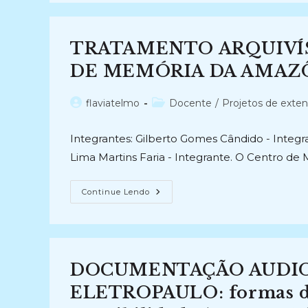
DA
INFORMAÇÃO
A
SERVIÇO
TRATAMENTO ARQUIVÍ
DOS
DIREITOS
DAS
DE MEMÓRIA DA AMAZÔN
MULHERES
E
IGUALDADE
Autor
Categoria
flaviatelmo
Docente
/
Projetos de exte
DE
GÊNERO
do
do
(2023-
post:
post:
Atual)
Integrantes: Gilberto Gomes Cândido - Integra
Lima Martins Faria - Integrante. O Centro 
TRATAMENTO
Continue Lendo
ARQUIVÍSTICO
DO
ACERVO
DO
CENTRO
DE
MEMÓRIA
DOCUMENTAÇÃO AUDIO
DA
AMAZÔNIA
(CMA)
ELETROPAULO: formas de
(2024-
Atual)