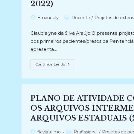
Como
2022)
Metodologia
Para
O
Tratamento
Autor
Categoria
Emanuely
Docente
/
Projetos de exten
De
do
do
Arquivístico
E
post:
post:
Claudialyne da Silva Araújo O presente projeto 
Para
A
dos primeiros pacientes/presos da Penitenciári
Produção
De
apresenta…
Instrumentos
De
Avaliação
(2024-
DIREITO
Continue Lendo
Atual)
À
MEMÓRIA:
Tratamento
Documental
Do
Acervo
Da
PLANO DE ATIVIDADE
Penitenciária
De
Psiquiatria
OS ARQUIVOS INTERME
Forense
Da
ARQUIVOS ESTADUAIS (2
Paraíba
(2021-
2022)
Autor
Categoria
flaviatelmo
Profissional
/
Projetos de pe