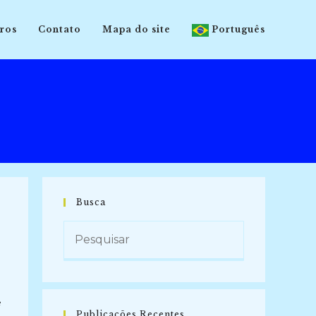
ros
Contato
Mapa do site
Português
Busca
e
Publicações Recentes