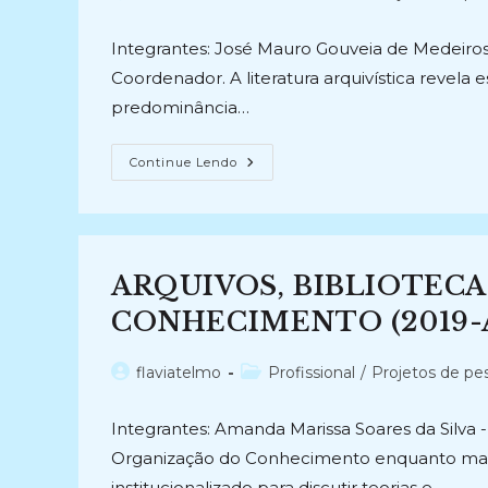
do
do
post:
post:
Integrantes: José Mauro Gouveia de Medeiros -
Coordenador. A literatura arquivística revela 
predominância…
PLANO
Continue Lendo
DE
ATIVIDADE
COMPLEMENTAR
DENOMINADO
OS
ARQUIVOS
INTERMEDIÁRIOS
ARQUIVOS, BIBLIOTEC
NA
PERSPECTIVA
DOS
CONHECIMENTO (2019-A
ARQUIVOS
ESTADUAIS
(2013-
Autor
Categoria
flaviatelmo
Profissional
/
Projetos de pe
2013)
do
do
post:
post:
Integrantes: Amanda Marissa Soares da Silva - 
Organização do Conhecimento enquanto marc
institucionalizado para discutir teorias e…