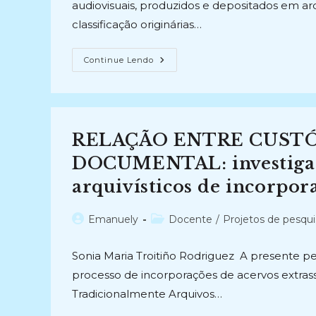
audiovisuais, produzidos e depositados em arq
classificação originárias…
TRATAMENTO
Continue Lendo
DOCUMENTAL
DE
FOTOGRAFIAS
E
AUDIOVISUAIS
EM
ARQUIVOS
RELAÇÃO ENTRE CUST
(2023-
Atual)
DOCUMENTAL: investigaç
arquivísticos de incorpor
Autor
Categoria
Emanuely
Docente
/
Projetos de pesqui
do
do
post:
post:
Sonia Maria Troitiño Rodriguez A presente p
processo de incorporações de acervos extra
Tradicionalmente Arquivos…