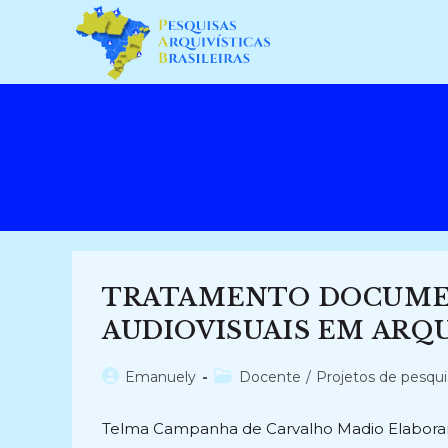
Ir
para
o
conteúdo
TRATAMENTO DOCUMEN
AUDIOVISUAIS EM ARQUI
Autor
Categoria
Emanuely
Docente
/
Projetos de pesqui
do
do
post:
post:
Telma Campanha de Carvalho Madio Elaborar d