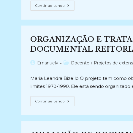
RELAÇÃO
Continue Lendo
ENTRE
CUSTÓDIA
E
TRATAMENTO
DOCUMENTAL:
Investigação
Sobre
ORGANIZAÇÃO E TRAT
Procedimentos
Arquivísticos
De
DOCUMENTAL REITORIA 
Incorporação
De
Acervos
Autor
Categoria
Emanuely
Docente
/
Projetos de exten
(2014-
2018)
do
do
post:
post:
Maria Leandra Bizello O projeto tem como ob
limites 1970-1990. Ele está sendo organizado
ORGANIZAÇÃO
Continue Lendo
E
TRATAMENTO
DE
CONJUNTO
DOCUMENTAL
REITORIA
(2014-