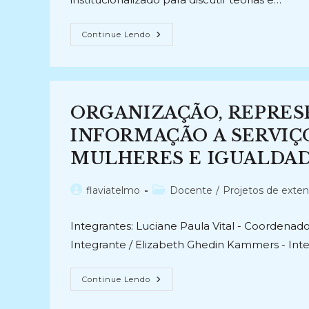
ARQUIVOS,
Continue Lendo
BIBLIOTECAS
&
ORGANIZAÇÃO
DO
CONHECIMENTO
(2019-
Atual)
ORGANIZAÇÃO, REPRES
INFORMAÇÃO A SERVIÇ
MULHERES E IGUALDADE
Autor
Categoria
flaviatelmo
Docente
/
Projetos de exte
do
do
post:
post:
Integrantes: Luciane Paula Vital - Coordenado
Integrante / Elizabeth Ghedin Kammers - Inte
ORGANIZAÇÃO,
Continue Lendo
REPRESENTAÇÃO
E
DIFUSÃO