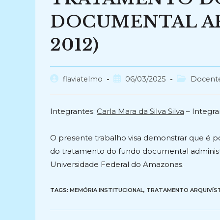
DOCUMENTAL ARQ
2012)
Autor
Post
Categoria
flaviatelmo
06/03/2025
Docent
do
publicado:
do
post:
post:
Integrantes:
Carla Mara da Silva Silva
– Integra
O presente trabalho visa demonstrar que é pos
do tratamento do fundo documental adminis
Universidade Federal do Amazonas.
TAGS:
MEMÓRIA INSTITUCIONAL
,
TRATAMENTO ARQUIVÍS