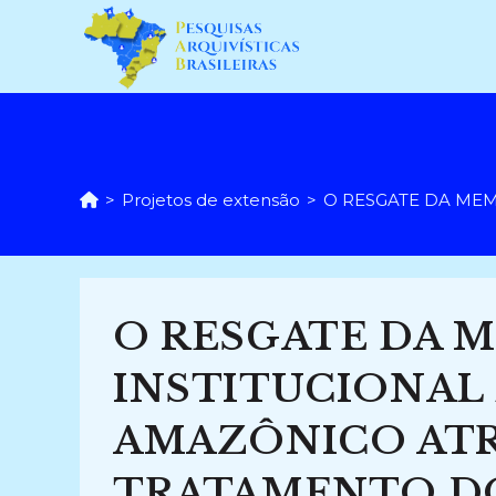
Ir
para
o
conteúdo
>
Projetos de extensão
>
O RESGATE DA MEM
O RESGATE DA 
INSTITUCIONAL
AMAZÔNICO ATR
TRATAMENTO D