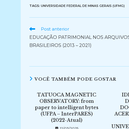
TAGS:
UNIVERSIDADE FEDERAL DE MINAS GERAIS (UFMG)
Ler
Post anterior
mais
EDUCAÇÃO PATRIMONIAL NOS ARQUIVO
artigos
BRASILEIROS (2013 – 2021)
VOCÊ TAMBÉM PODE GOSTAR
TATUOCA MAGNETIC
ID
OBSERVATORY: from
D
paper to intelligent bytes
DO
(UFPA – InterPARES)
ACER
(2022-Atual)
UNIVE
12/03/2025