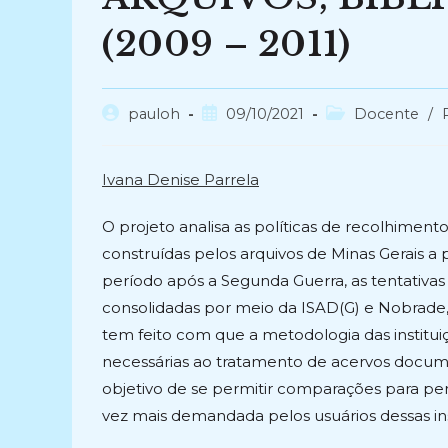
(2009 – 2011)
Autor
Post
Categoria
pauloh
09/10/2021
Docente
/
do
publicado:
do
post:
post:
Ivana Denise Parrela
O projeto analisa as políticas de recolhimen
construídas pelos arquivos de Minas Gerais a
período após a Segunda Guerra, as tentativas
consolidadas por meio da ISAD(G) e Nobrade, 
tem feito com que a metodologia das institui
necessárias ao tratamento de acervos docume
objetivo de se permitir comparações para pe
vez mais demandada pelos usuários dessas ins