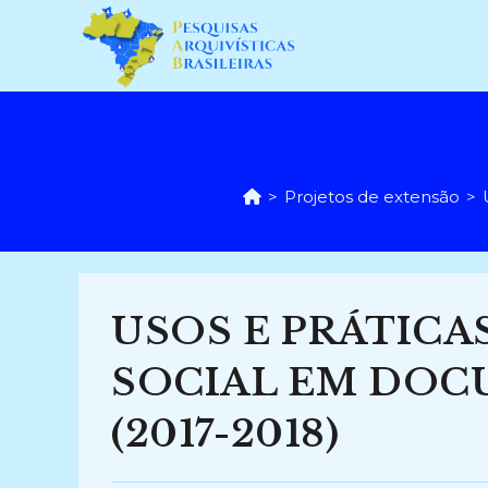
Ir
para
o
conteúdo
>
Projetos de extensão
>
USOS E PRÁTICA
SOCIAL EM DOC
(2017-2018)