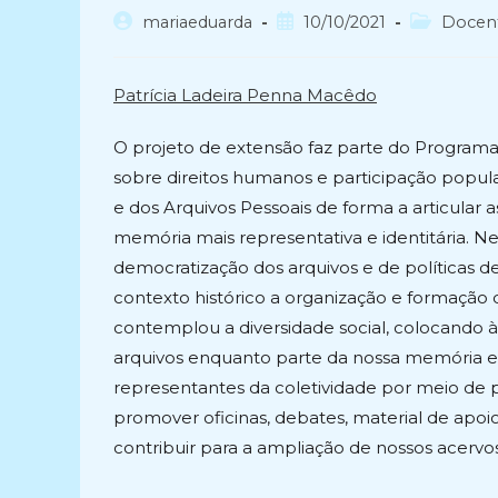
Autor
Post
Categoria
mariaeduarda
10/10/2021
Docen
do
publicado:
do
post:
post:
Patrícia Ladeira Penna Macêdo
O projeto de extensão faz parte do Programa
sobre direitos humanos e participação popula
e dos Arquivos Pessoais de forma a articular
memória mais representativa e identitária. N
democratização dos arquivos e de políticas d
contexto histórico a organização e formação
contemplou a diversidade social, colocando 
arquivos enquanto parte da nossa memória e
representantes da coletividade por meio de pe
promover oficinas, debates, material de apoi
contribuir para a ampliação de nossos acervos 