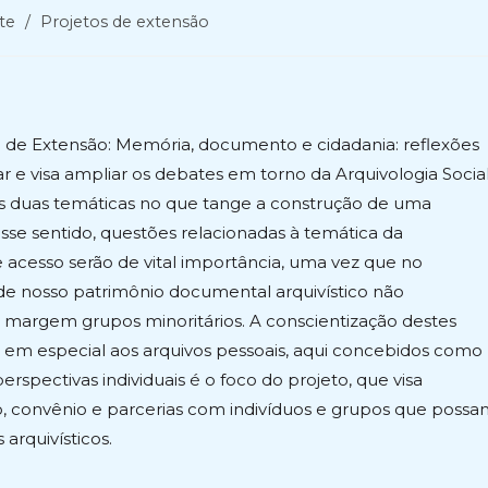
te
/
Projetos de extensão
 de Extensão: Memória, documento e cidadania: reflexões
r e visa ampliar os debates em torno da Arquivologia Socia
 as duas temáticas no que tange a construção de uma
esse sentido, questões relacionadas à temática da
e acesso serão de vital importância, uma vez que no
 de nosso patrimônio documental arquivístico não
à margem grupos minoritários. A conscientização destes
 em especial aos arquivos pessoais, aqui concebidos como
rspectivas individuais é o foco do projeto, que visa
o, convênio e parcerias com indivíduos e grupos que poss
arquivísticos.