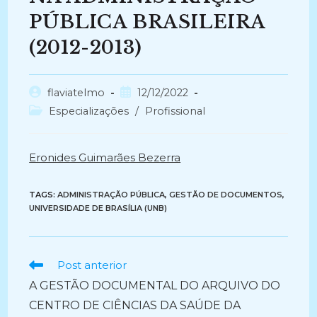
PÚBLICA BRASILEIRA
(2012-2013)
Autor
Post
flaviatelmo
12/12/2022
do
publicado:
Categoria
Especializações
/
Profissional
post:
do
post:
Eronides Guimarães Bezerra
TAGS:
ADMINISTRAÇÃO PÚBLICA
,
GESTÃO DE DOCUMENTOS
,
UNIVERSIDADE DE BRASÍLIA (UNB)
Ler
Post anterior
mais
A GESTÃO DOCUMENTAL DO ARQUIVO DO
artigos
CENTRO DE CIÊNCIAS DA SAÚDE DA