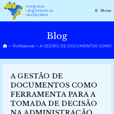
Ir
para
Menu
o
conteúdo
Blog
>
Profissional
>
A GESTÃO DE DOCUMENTOS COMO FE
A GESTÃO DE
DOCUMENTOS COMO
FERRAMENTA PARA A
TOMADA DE DECISÃO
NA ADMINISTRAÇÃO