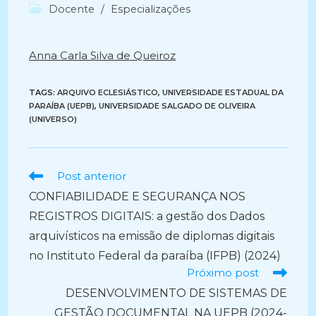
do
publicado:
Categoria
Docente
/
Especializações
post:
do
post:
Anna Carla Silva de Queiroz
TAGS:
ARQUIVO ECLESIÁSTICO
,
UNIVERSIDADE ESTADUAL DA
PARAÍBA (UEPB)
,
UNIVERSIDADE SALGADO DE OLIVEIRA
(UNIVERSO)
Ler
Post anterior
mais
CONFIABILIDADE E SEGURANÇA NOS
artigos
REGISTROS DIGITAIS: a gestão dos Dados
arquivísticos na emissão de diplomas digitais
no Instituto Federal da paraíba (IFPB) (2024)
Próximo post
DESENVOLVIMENTO DE SISTEMAS DE
GESTÃO DOCUMENTAL NA UEPB (2024-