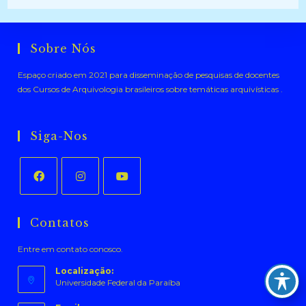
Sobre Nós
Espaço criado em 2021 para disseminação de pesquisas de docentes
dos Cursos de Arquivologia brasileiros sobre temáticas arquivísticas .
Siga-Nos
Abre
Abre
Abre
em
em
em
Contatos
uma
uma
uma
Entre em contato conosco.
nova
nova
nova
aba
aba
aba
Localização:
Universidade Federal da Paraíba