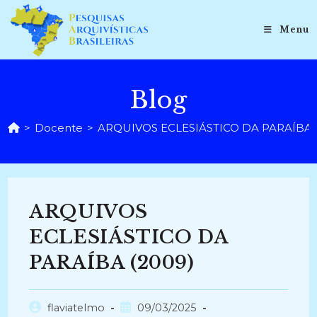
Ir
para
Menu
o
conteúdo
Blog
>
Docente
>
ARQUIVOS ECLESIÁSTICO DA PARAÍBA 
ARQUIVOS
ECLESIÁSTICO DA
PARAÍBA (2009)
Autor
Post
flaviatelmo
09/03/2025