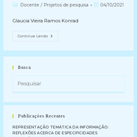
do
Categoria
Post
Docente
/
Projetos de pesquisa
04/10/2021
post:
do
publicado:
post:
Glaucia Vieira Ramos Konrad
ARQUIVOS
Continue Lendo
ECLESIÁSTICOS:
O
Acervo
Documental
Da
Catedral
Metropolitana
Busca
Nossa
Senhora
Da
Imaculada
Conceição
(2016
–
Atual)
Publicações Recentes
REPRESENTAÇÃO TEMÁTICA DA INFORMAÇÃO:
REFLEXÕES ACERCA DE ESPECIFICIDADES