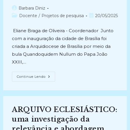
Autor
Barbara Diniz
do
Categoria
Post
Docente
/
Projetos de pesquisa
20/05/2025
post:
do
publicado:
post:
Eliane Braga de Oliveira - Coordenador Junto
com a inauguração da cidade de Brasília foi
criada a Arquidiocese de Brasília por meio da
bula Quandoquidem Nullum do Papa João
XXIII,…
OS
Continue Lendo
ARQUIVOS
ECLESIÁSTICOS
NO
BRASIL:
Produção,
Gestão
E
ARQUIVO ECLESIÁSTICO:
Custódia
De
Documentos
uma investigação da
(2013-
2016)
relevância e abordagem