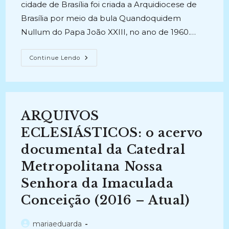
cidade de Brasília foi criada a Arquidiocese de
Brasília por meio da bula Quandoquidem
Nullum do Papa João XXIII, no ano de 1960.…
OS
Continue Lendo
ARQUIVOS
ECLESIÁSTICOS
NO
BRASIL:
Produção,
Gestão
E
ARQUIVOS
Custódia
De
Documentos
ECLESIÁSTICOS: o acervo
(2013-
2016)
documental da Catedral
Metropolitana Nossa
Senhora da Imaculada
Conceição (2016 – Atual)
Autor
mariaeduarda