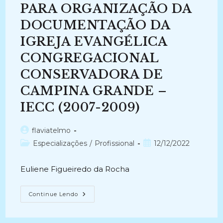
PARA ORGANIZAÇÃO DA
DOCUMENTAÇÃO DA
IGREJA EVANGÉLICA
CONGREGACIONAL
CONSERVADORA DE
CAMPINA GRANDE –
IECC (2007-2009)
Autor
flaviatelmo
do
Categoria
Post
Especializações
/
Profissional
12/12/2022
post:
do
publicado:
post:
Euliene Figueiredo da Rocha
DOCUMENTAÇÃO
Continue Lendo
RELIGIOSA
PROJETO
PARA
ORGANIZAÇÃO