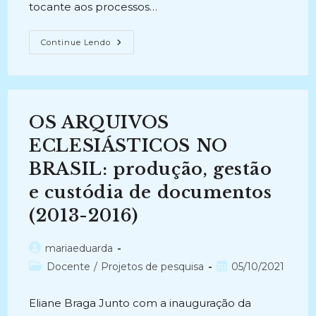
tocante aos processos…
ACESSO
Continue Lendo
E
MEMÓRIA:
A
Informação
Nos
Arquivos
Das
OS ARQUIVOS
Arquidioceses
Da
Paraíba
ECLESIÁSTICOS NO
E
De
BRASIL: produção, gestão
Olinda/recife
(2011)
e custódia de documentos
(2013-2016)
Autor
mariaeduarda
do
Categoria
Post
Docente
/
Projetos de pesquisa
05/10/2021
post:
do
publicado:
post:
Eliane Braga Junto com a inauguração da