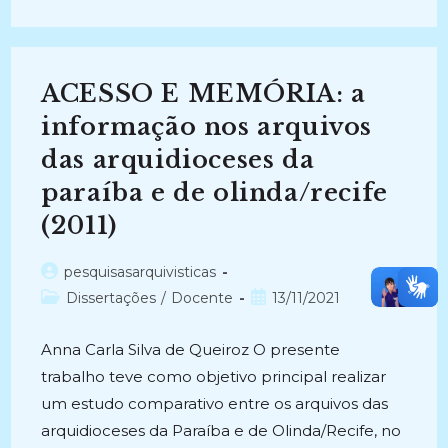
ECLESIÁSTICOS
DA
ARQUIVÍSTICA
BRASILEIRA:
Um
Estudo
ACESSO E MEMÓRIA: a
A
Partir
Dos
informação nos arquivos
Periódicos
Arquivísticos
das arquidioceses da
Brasileiros
(2016)
paraíba e de olinda/recife
(2011)
Autor
pesquisasarquivisticas
do
Categoria
Post
Dissertações
/
Docente
13/11/2021
post:
do
publicado:
post:
Anna Carla Silva de Queiroz O presente
trabalho teve como objetivo principal realizar
um estudo comparativo entre os arquivos das
arquidioceses da Paraíba e de Olinda/Recife, no