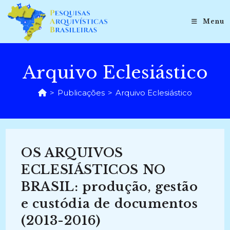
Ir
para
Menu
o
conteúdo
Arquivo Eclesiástico
>
Publicações
>
Arquivo Eclesiástico
OS ARQUIVOS
ECLESIÁSTICOS NO
BRASIL: produção, gestão
e custódia de documentos
(2013-2016)