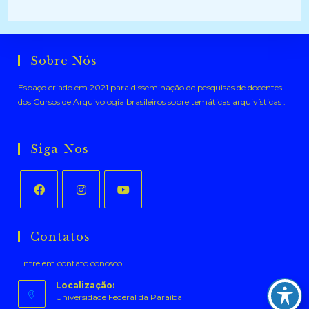
Sobre Nós
Espaço criado em 2021 para disseminação de pesquisas de docentes
dos Cursos de Arquivologia brasileiros sobre temáticas arquivísticas .
Siga-Nos
Abre
Abre
Abre
em
em
em
Contatos
uma
uma
uma
Entre em contato conosco.
nova
nova
nova
aba
aba
aba
Localização:
Universidade Federal da Paraíba