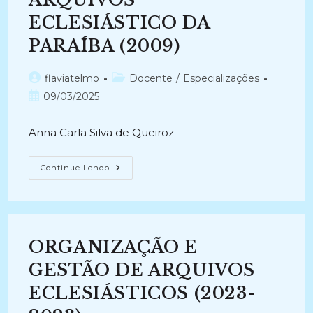
Registros
Paroquiais
ECLESIÁSTICO DA
Do
Arquivo
PARAÍBA (2009)
Da
Cúria
Metropolitana
De
Autor
Categoria
flaviatelmo
Docente
/
Especializações
Maceió
do
do
Post
09/03/2025
(2004-
2008)
post:
post:
publicado:
Anna Carla Silva de Queiroz
ARQUIVOS
Continue Lendo
ECLESIÁSTICO
DA
PARAÍBA
(2009)
ORGANIZAÇÃO E
GESTÃO DE ARQUIVOS
ECLESIÁSTICOS (2023-