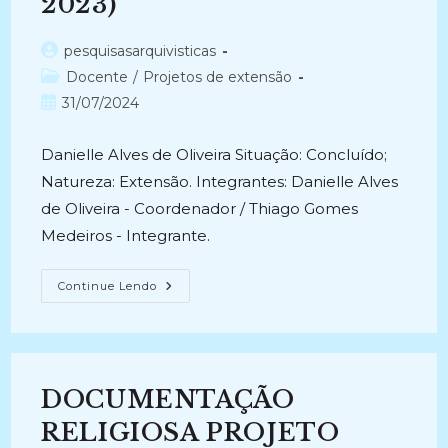
2023)
Autor
pesquisasarquivisticas
do
Categoria
Docente
/
Projetos de extensão
post:
do
Post
31/07/2024
post:
publicado:
Danielle Alves de Oliveira Situação: Concluído;
Natureza: Extensão. Integrantes: Danielle Alves
de Oliveira - Coordenador / Thiago Gomes
Medeiros - Integrante.
ORGANIZAÇÃO
Continue Lendo
E
GESTÃO
DE
ARQUIVOS
ECLESIÁSTICOS
(2023-
2023)
DOCUMENTAÇÃO
RELIGIOSA PROJETO