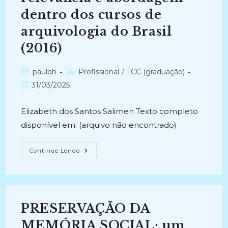
dentro dos cursos de
arquivologia do Brasil
(2016)
Autor
Categoria
pauloh
Profissional
/
TCC (graduação)
do
do
Post
31/03/2025
post:
post:
publicado:
Elizabeth dos Santos Salimen Texto completo
disponível em: (arquivo não encontrado)
ARQUIVO
Continue Lendo
ECLESIÁSTICO:
Uma
Investigação
Da
Relevância
E
Abordagem
PRESERVAÇÃO DA
Dentro
Dos
Cursos
MEMÓRIA SOCIAL: um