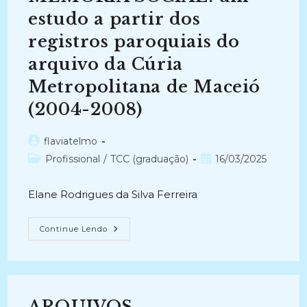
De
Arquivologia
estudo a partir dos
Do
Brasil
registros paroquiais do
(2016)
arquivo da Cúria
Metropolitana de Maceió
(2004-2008)
Autor
flaviatelmo
do
Categoria
Post
Profissional
/
TCC (graduação)
16/03/2025
post:
do
publicado:
post:
Elane Rodrigues da Silva Ferreira
PRESERVAÇÃO
Continue Lendo
DA
MEMÓRIA
SOCIAL:
Um
Estudo
A
Partir
ARQUIVOS
Dos