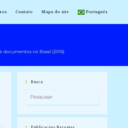
ros
Contato
Mapa do site
Português
 documentos no Brasil (2016)
Busca
Publicações Recentes