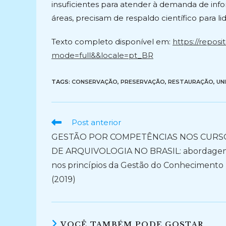
insuficientes para atender à demanda de info
áreas, precisam de respaldo científico para
Texto completo disponível em:
https://reposi
mode=full&&locale=pt_BR
TAGS:
CONSERVAÇÃO
,
PRESERVAÇÃO
,
RESTAURAÇÃO
,
UN
Ler
Post anterior
mais
GESTÃO POR COMPETÊNCIAS NOS CURS
artigos
DE ARQUIVOLOGIA NO BRASIL: abordage
nos princípios da Gestão do Conhecimento
(2019)
VOCÊ TAMBÉM PODE GOSTAR