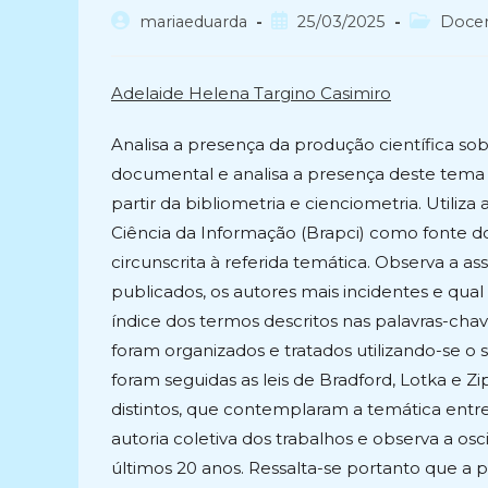
Autor
Post
Categoria
mariaeduarda
25/03/2025
Doce
do
publicado:
do
post:
post:
Adelaide Helena Targino Casimiro
Analisa a presença da produção científica so
documental e analisa a presença deste tema na
partir da bibliometria e cienciometria. Utili
Ciência da Informação (Brapci) como fonte d
circunscrita à referida temática. Observa a a
publicados, os autores mais incidentes e qual 
índice dos termos descritos nas palavras-cha
foram organizados e tratados utilizando-se o 
foram seguidas as leis de Bradford, Lotka e Zi
distintos, que contemplaram a temática entre
autoria coletiva dos trabalhos e observa a o
últimos 20 anos. Ressalta-se portanto que a p