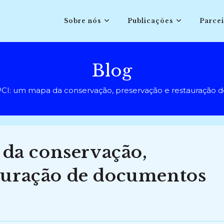
Sobre nós
Publicações
Parcei
Blog
I: um mapa da conservação, preservação e restauração de
da conservação,
tauração de documentos