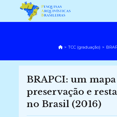
Ir
para
o
conteúdo
>
TCC (graduação)
>
BRAPC
BRAPCI: um mapa 
preservação e res
no Brasil (2016)