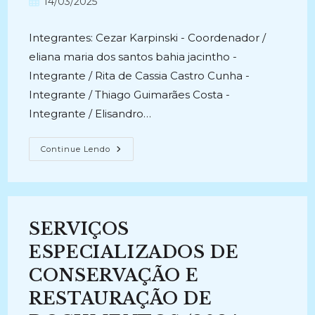
Post
14/03/2025
post:
publicado:
Integrantes: Cezar Karpinski - Coordenador /
eliana maria dos santos bahia jacintho -
Integrante / Rita de Cassia Castro Cunha -
Integrante / Thiago Guimarães Costa -
Integrante / Elisandro…
RESTAURAÇÃO
Continue Lendo
DE
ACERVOS
DO
MUSEU
DE
IGREJINHA
E
SERVIÇOS
DA
BIBLIOTECA
PÚBLICA
ESPECIALIZADOS DE
DE
CAMAQUÃ
CONSERVAÇÃO E
(2024-
Atual)
RESTAURAÇÃO DE