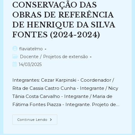
DOCUMENTOS
CONSERVAÇÃO DAS
(2024-
Atual)
OBRAS DE REFERÊNCIA
DE HENRIQUE DA SILVA
FONTES (2024-2024)
Autor
flaviatelmo
do
Categoria
Docente
/
Projetos de extensão
post:
do
Post
14/03/2025
post:
publicado:
Integrantes: Cezar Karpinski - Coordenador /
Rita de Cassia Castro Cunha - Integrante / Nicy
Tânia Costa Carvalho - Integrante / Maria de
Fátima Fontes Piazza - Integrante. Projeto de…
CONSERVAÇÃO
Continue Lendo
DAS
OBRAS
DE