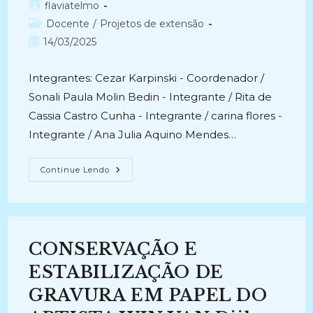
Autor
flaviatelmo
do
Categoria
Docente
/
Projetos de extensão
post:
do
Post
14/03/2025
post:
publicado:
Integrantes: Cezar Karpinski - Coordenador /
Sonali Paula Molin Bedin - Integrante / Rita de
Cassia Castro Cunha - Integrante / carina flores -
Integrante / Ana Julia Aquino Mendes…
CURSOS
Continue Lendo
DE
CAPACITAÇÃO
DO
LABCON
(2023-
Atual)
CONSERVAÇÃO E
ESTABILIZAÇÃO DE
GRAVURA EM PAPEL DO