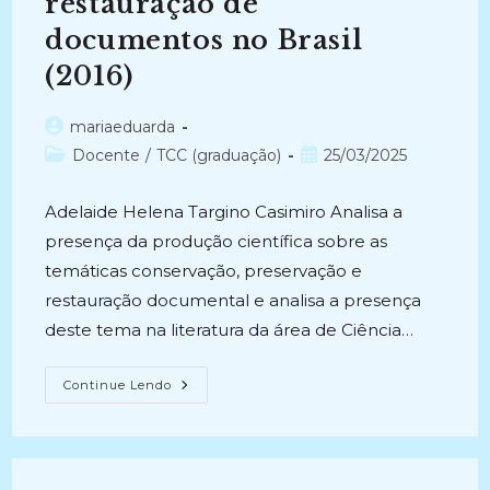
restauração de
RIO
GRANDE
documentos no Brasil
DO
SUL
(2024-
(2016)
Atual)
Autor
mariaeduarda
do
Categoria
Post
Docente
/
TCC (graduação)
25/03/2025
post:
do
publicado:
post:
Adelaide Helena Targino Casimiro Analisa a
presença da produção científica sobre as
temáticas conservação, preservação e
restauração documental e analisa a presença
deste tema na literatura da área de Ciência…
BRAPCI:
Continue Lendo
Um
Mapa
Da
Conservação,
Preservação
E