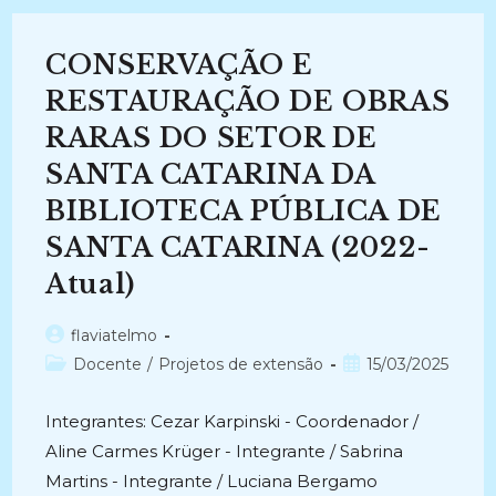
2005)
CONSERVAÇÃO E
RESTAURAÇÃO DE OBRAS
RARAS DO SETOR DE
SANTA CATARINA DA
BIBLIOTECA PÚBLICA DE
SANTA CATARINA (2022-
Atual)
Autor
flaviatelmo
do
Categoria
Post
Docente
/
Projetos de extensão
15/03/2025
post:
do
publicado:
post:
Integrantes: Cezar Karpinski - Coordenador /
Aline Carmes Krüger - Integrante / Sabrina
Martins - Integrante / Luciana Bergamo