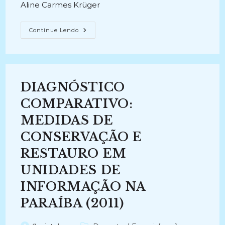
Aline Carmes Krüger
COLÔNIA
Continue Lendo
DE
SANTA
ISABEL:
Conservação
E
Restauração
De
DIAGNÓSTICO
Documentos
Em
Suporte
COMPARATIVO:
De
Papel
MEDIDAS DE
Do
Século
CONSERVAÇÃO E
XIX
(2022-
2023)
RESTAURO EM
UNIDADES DE
INFORMAÇÃO NA
PARAÍBA (2011)