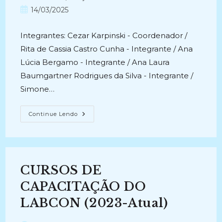
post:
do
Post
14/03/2025
post:
publicado:
Integrantes: Cezar Karpinski - Coordenador /
Rita de Cassia Castro Cunha - Integrante / Ana
Lúcia Bergamo - Integrante / Ana Laura
Baumgartner Rodrigues da Silva - Integrante /
Simone…
CONSERVAÇÃO
Continue Lendo
E
RESTAURAÇÃO
DO
DIÁRIO
DE
JOSÉ
BECK
CURSOS DE
MONCANÚT
(CATALUNHA-
BRASIL,
CAPACITAÇÃO DO
1880)
(2022-
LABCON (2023-Atual)
2024)