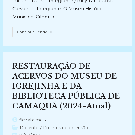
Luciane Dutra - Integrante / Nicy Tânia Costa
Carvalho - Integrante. O Museu Histórico
Municipal Gilberto…
CONSERVAÇÃO
Continue Lendo
E
RESTAURAÇÃO
DE
PATRIMÔNIO
DOCUMENTAL
ECLESIAL
PERTENCENTE
RESTAURAÇÃO DE
AO
MUSEU
HISTÓRICO
ACERVOS DO MUSEU DE
MUNICIPAL
GILBERTO
IGREJINHA E DA
GERLACH
(2024-
BIBLIOTECA PÚBLICA DE
Atual)
CAMAQUÃ (2024-Atual)
Autor
flaviatelmo
do
Categoria
Docente
/
Projetos de extensão
post:
do