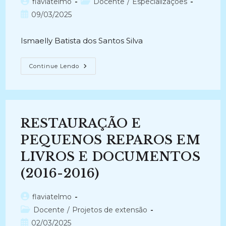
Autor
Categoria
flaviatelmo
Docente
/
Especializações
do
do
Post
09/03/2025
post:
post:
publicado:
Ismaelly Batista dos Santos Silva
DIAGNÓSTICO
Continue Lendo
COMPARATIVO:
MEDIDAS
DE
CONSERVAÇÃO
E
RESTAURO
EM
RESTAURAÇÃO E
UNIDADES
DE
INFORMAÇÃO
PEQUENOS REPAROS EM
NA
PARAÍBA
LIVROS E DOCUMENTOS
(2011)
(2016-2016)
Autor
flaviatelmo
do
Categoria
Docente
/
Projetos de extensão
post:
do
Post
02/03/2025