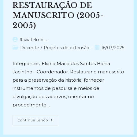
Restauração
RESTAURAÇÃO DE
De
Documentos
No
MANUSCRITO (2005-
Brasil
(2016)
2005)
Autor
flaviatelmo
do
Categoria
Post
Docente
/
Projetos de extensão
16/03/2025
post:
do
publicado:
post:
Integrantes: Eliana Maria dos Santos Bahia
Jacintho - Coordenador. Restaurar o manuscrito
para a preservação da história; fornecer
instrumentos de pesquisa e meios de
divulgação dos acervos; orientar no
procedimento…
RESTAURAÇÃO
Continue Lendo
DE
MANUSCRITO
(2005-