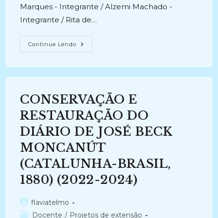
Marques - Integrante / Alzemi Machado -
Integrante / Rita de…
CONSERVAÇÃO
Continue Lendo
E
RESTAURAÇÃO
DE
OBRAS
RARAS
DO
SETOR
CONSERVAÇÃO E
DE
SANTA
CATARINA
RESTAURAÇÃO DO
DA
BIBLIOTECA
DIÁRIO DE JOSÉ BECK
PÚBLICA
DE
MONCANÚT
SANTA
CATARINA
(2022-
(CATALUNHA-BRASIL,
Atual)
1880) (2022-2024)
Autor
flaviatelmo
do
Categoria
Docente
/
Projetos de extensão