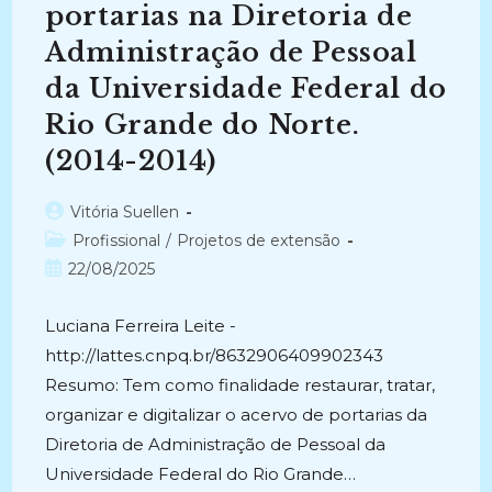
portarias na Diretoria de
Administração de Pessoal
da Universidade Federal do
Rio Grande do Norte.
(2014-2014)
Autor
Vitória Suellen
do
Categoria
Profissional
/
Projetos de extensão
post:
do
Post
22/08/2025
post:
publicado:
Luciana Ferreira Leite -
http://lattes.cnpq.br/8632906409902343
Resumo: Tem como finalidade restaurar, tratar,
organizar e digitalizar o acervo de portarias da
Diretoria de Administração de Pessoal da
Universidade Federal do Rio Grande…