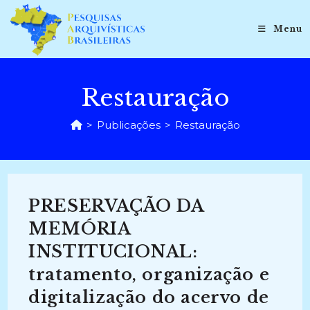
Ir
para
Menu
o
conteúdo
Restauração
>
Publicações
>
Restauração
PRESERVAÇÃO DA
MEMÓRIA
INSTITUCIONAL:
tratamento, organização e
digitalização do acervo de