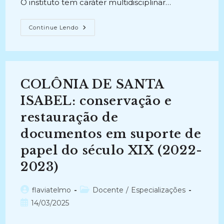
O instituto tem caráter multidisciplinar…
ORGANIZAÇÃO
Continue Lendo
E
DISPONIBILIZAÇÃO
DE
UM
ACERVO
SOBRE
DIREITOS
COLÔNIA DE SANTA
HUMANOS
(2020-
2024)
ISABEL: conservação e
restauração de
documentos em suporte de
papel do século XIX (2022-
2023)
Autor
Categoria
flaviatelmo
Docente
/
Especializações
do
do
Post
14/03/2025
post:
post:
publicado: