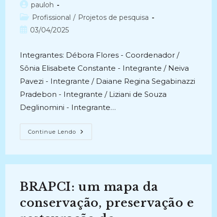
Autor
pauloh
do
Categoria
Profissional
/
Projetos de pesquisa
post:
do
Post
03/04/2025
post:
publicado:
Integrantes: Débora Flores - Coordenador /
Sônia Elisabete Constante - Integrante / Neiva
Pavezi - Integrante / Daiane Regina Segabinazzi
Pradebon - Integrante / Liziani de Souza
Deglinomini - Integrante…
DESAFIOS
Continue Lendo
E
ESTRATÉGIAS
NA
RECUPERAÇÃO
DE
DOCUMENTOS
ARQUIVÍSTICOS
BRAPCI: um mapa da
DANIFICADOS
PELAS
ENCHENTES
conservação, preservação e
OCORRIDAS
NO