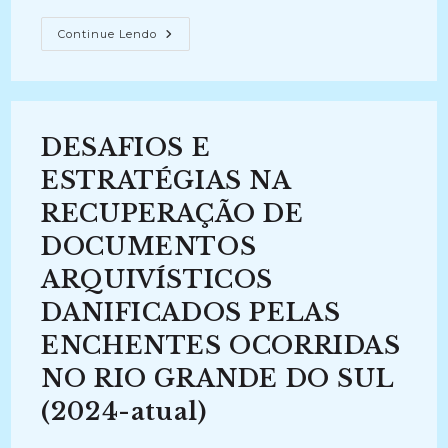
PRESERVAÇÃO
Continue Lendo
DA
MEMÓRIA
INSTITUCIONAL:
Tratamento,
Organização
E
Digitalização
DESAFIOS E
Do
Acervo
De
ESTRATÉGIAS NA
Portarias
Na
RECUPERAÇÃO DE
Diretoria
De
DOCUMENTOS
Administração
De
Pessoal
ARQUIVÍSTICOS
Da
Universidade
DANIFICADOS PELAS
Federal
Do
ENCHENTES OCORRIDAS
Rio
Grande
Do
NO RIO GRANDE DO SUL
Norte.
(2014-
(2024-atual)
2014)