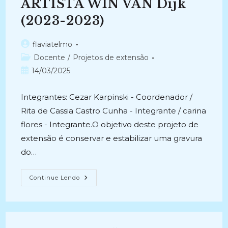
ARTISTA WIN VAN Dijk
(2023-2023)
Autor
flaviatelmo
do
Categoria
Docente
/
Projetos de extensão
post:
do
Post
14/03/2025
post:
publicado:
Integrantes: Cezar Karpinski - Coordenador /
Rita de Cassia Castro Cunha - Integrante / carina
flores - Integrante.O objetivo deste projeto de
extensão é conservar e estabilizar uma gravura
do…
CONSERVAÇÃO
Continue Lendo
E
ESTABILIZAÇÃO
DE
GRAVURA
EM
PAPEL
DO