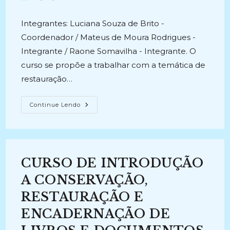
post:
publicado:
Integrantes: Luciana Souza de Brito -
Coordenador / Mateus de Moura Rodrigues -
Integrante / Raone Somavilha - Integrante. O
curso se propõe a trabalhar com a temática de
restauração…
RESTAURAÇÃO
Continue Lendo
E
PEQUENOS
REPAROS
EM
LIVROS
E
DOCUMENTOS
CURSO DE INTRODUÇÃO
(2016-
2016)
A CONSERVAÇÃO,
RESTAURAÇÃO E
ENCADERNAÇÃO DE