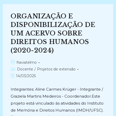
REFERÊNCIA
DE
HENRIQUE
DA
ORGANIZAÇÃO E
SILVA
FONTES
(2024-
DISPONIBILIZAÇÃO DE
2024)
UM ACERVO SOBRE
DIREITOS HUMANOS
(2020-2024)
Autor
flaviatelmo
do
Categoria
Docente
/
Projetos de extensão
post:
do
Post
14/03/2025
post:
publicado:
Integrantes: Aline Carmes Krüger - Integrante /
Graziela Martins Medeiros - Coordenador.Este
projeto está vinculado às atividades do Instituto
de Memória e Direitos Humanos (IMDH/UFSC).