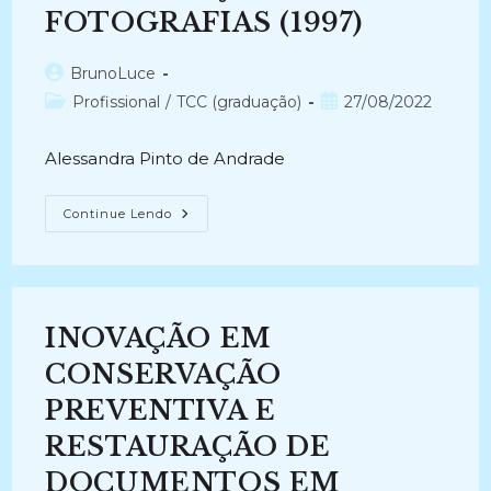
(2008-
FOTOGRAFIAS (1997)
2008)
Autor
BrunoLuce
do
Categoria
Post
Profissional
/
TCC (graduação)
27/08/2022
post:
do
publicado:
post:
Alessandra Pinto de Andrade
CONSERVAÇÃO
Continue Lendo
E
RESTAURAÇÃO
DE
FOTOGRAFIAS
(1997)
INOVAÇÃO EM
CONSERVAÇÃO
PREVENTIVA E
RESTAURAÇÃO DE
DOCUMENTOS EM