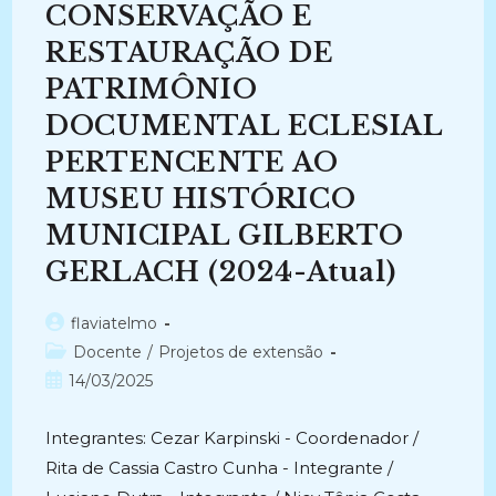
CONSERVAÇÃO E
ARTISTA
WIN
VAN
RESTAURAÇÃO DE
Dijk
(2023-
PATRIMÔNIO
2023)
DOCUMENTAL ECLESIAL
PERTENCENTE AO
MUSEU HISTÓRICO
MUNICIPAL GILBERTO
GERLACH (2024-Atual)
Autor
flaviatelmo
do
Categoria
Docente
/
Projetos de extensão
post:
do
Post
14/03/2025
post:
publicado:
Integrantes: Cezar Karpinski - Coordenador /
Rita de Cassia Castro Cunha - Integrante /