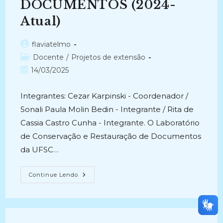
DOCUMENTOS (2024-
Atual)
Autor
flaviatelmo
do
Categoria
Docente
/
Projetos de extensão
post:
do
Post
14/03/2025
post:
publicado:
Integrantes: Cezar Karpinski - Coordenador /
Sonali Paula Molin Bedin - Integrante / Rita de
Cassia Castro Cunha - Integrante. O Laboratório
de Conservação e Restauração de Documentos
da UFSC…
SERVIÇOS
Continue Lendo
ESPECIALIZADOS
DE
CONSERVAÇÃO
E
RESTAURAÇÃO
DE