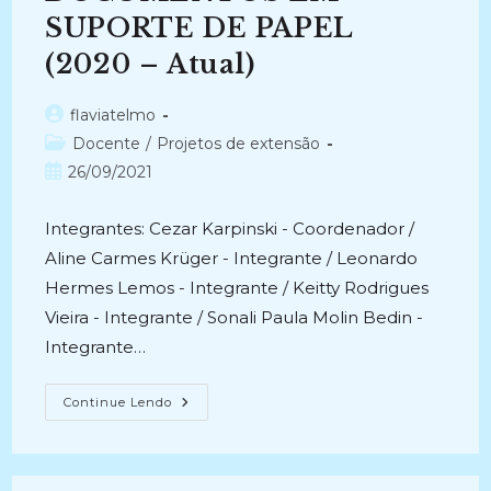
SUPORTE DE PAPEL
(2020 – Atual)
Autor
flaviatelmo
do
Categoria
Docente
/
Projetos de extensão
post:
do
Post
26/09/2021
post:
publicado:
Integrantes: Cezar Karpinski - Coordenador /
Aline Carmes Krüger - Integrante / Leonardo
Hermes Lemos - Integrante / Keitty Rodrigues
Vieira - Integrante / Sonali Paula Molin Bedin -
Integrante…
INOVAÇÃO
Continue Lendo
EM
CONSERVAÇÃO
PREVENTIVA
E
RESTAURAÇÃO