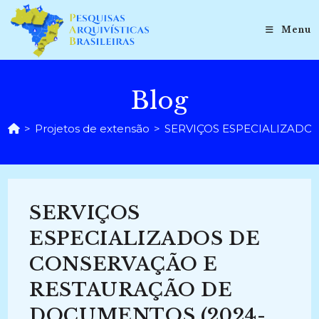
Ir
para
Menu
o
conteúdo
Blog
>
Projetos de extensão
>
SERVIÇOS ESPECIALIZADO
SERVIÇOS
ESPECIALIZADOS DE
CONSERVAÇÃO E
RESTAURAÇÃO DE
DOCUMENTOS (2024-