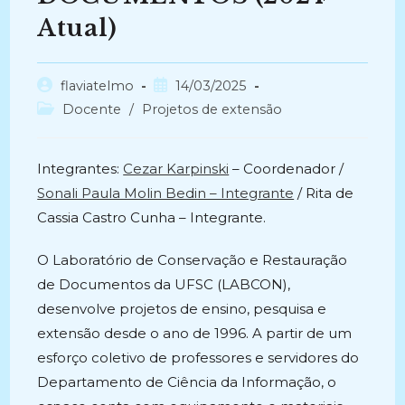
Atual)
Autor
Post
flaviatelmo
14/03/2025
do
publicado:
Categoria
Docente
/
Projetos de extensão
post:
do
post:
Integrantes:
Cezar Karpinski
– Coordenador /
Sonali Paula Molin Bedin – Integrante
/ Rita de
Cassia Castro Cunha – Integrante.
O Laboratório de Conservação e Restauração
de Documentos da UFSC (LABCON),
desenvolve projetos de ensino, pesquisa e
extensão desde o ano de 1996. A partir de um
esforço coletivo de professores e servidores do
Departamento de Ciência da Informação, o