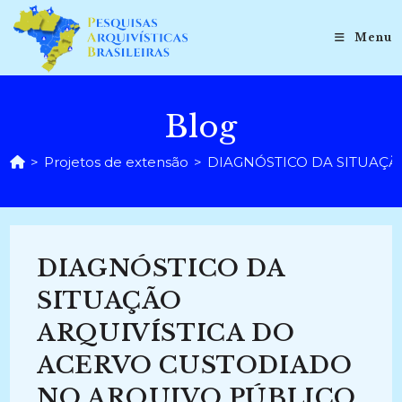
Ir
para
Menu
o
conteúdo
Blog
>
Projetos de extensão
>
DIAGNÓSTICO DA SITUAÇÃ
DIAGNÓSTICO DA
SITUAÇÃO
ARQUIVÍSTICA DO
ACERVO CUSTODIADO
NO ARQUIVO PÚBLICO