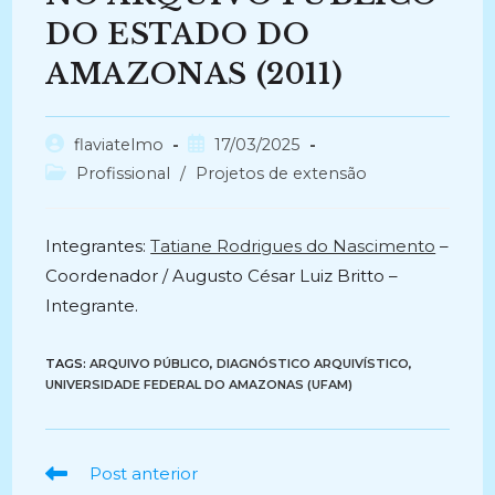
DO ESTADO DO
AMAZONAS (2011)
Autor
Post
flaviatelmo
17/03/2025
do
publicado:
Categoria
Profissional
/
Projetos de extensão
post:
do
post:
Integrantes:
Tatiane Rodrigues do Nascimento
–
Coordenador / Augusto César Luiz Britto –
Integrante.
TAGS:
ARQUIVO PÚBLICO
,
DIAGNÓSTICO ARQUIVÍSTICO
,
UNIVERSIDADE FEDERAL DO AMAZONAS (UFAM)
Ler
Post anterior
mais