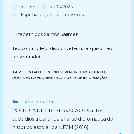
Autor
Post
pauloh
31/03/2025
do
publicado:
Categoria
Especializações
/
Profissional
post:
do
post:
Elizabeth dos Santos Salimen
Texto completo disponível em: (arquivo não
encontrado)
TAGS:
CENTRO DE ENSINO SUPERIOR DOM ALBERTO
,
DOCUMENTO ARQUIVÍSTICO
,
FONTE DE INFORMAÇÃO
Ler
Post anterior
mais
POLÍTICA DE PRESERVAÇÃO DIGITAL:
artigos
subsídios a partir da análise diplomática do
histórico escolar da UFSM (2016)