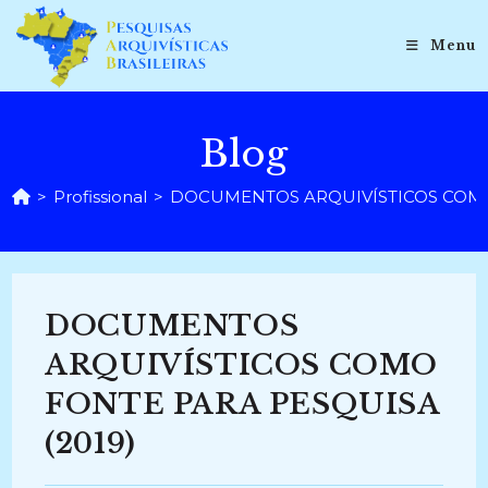
Ir
para
Menu
o
conteúdo
Blog
>
Profissional
>
DOCUMENTOS ARQUIVÍSTICOS COMO 
DOCUMENTOS
ARQUIVÍSTICOS COMO
FONTE PARA PESQUISA
(2019)