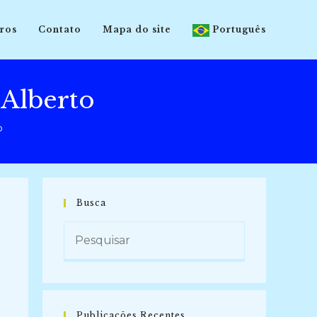
ros
Contato
Mapa do site
Português
Alberto
o
Busca
Publicações Recentes