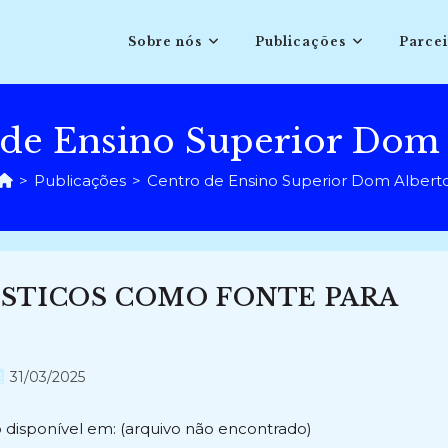
Sobre nós
Publicações
Parcei
 de Ensino Superior Dom 
>
Publicações
>
Centro de Ensino Superior Dom Albert
STICOS COMO FONTE PARA
ost
31/03/2025
ublicado:
 disponível em: (arquivo não encontrado)