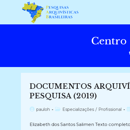
Ir
para
o
conteúdo
Centro
DOCUMENTOS ARQUIVÍ
PESQUISA (2019)
Autor
Categoria
P
pauloh
Especializações
/
Profissional
do
do
p
post:
post:
Elizabeth dos Santos Salimen Texto completo