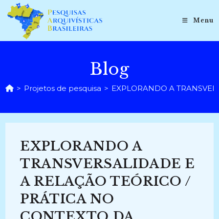
Ir
para
Menu
o
conteúdo
Blog
>
Projetos de pesquisa
>
EXPLORANDO A TRANSVERSALI
EXPLORANDO A
TRANSVERSALIDADE E
A RELAÇÃO TEÓRICO /
PRÁTICA NO
CONTEXTO DA