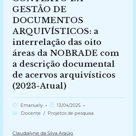
GESTÃO DE
DOCUMENTOS
ARQUIVÍSTICOS: a
interrelação das oito
áreas da NOBRADE com
a descrição documental
de acervos arquivísticos
(2023-Atual)
Autor
Post
Emanuely
13/04/2025
do
publicado:
Categoria
Docente
/
Projetos de pesquisa
post:
do
post:
Claudialyne da Silva Araújo