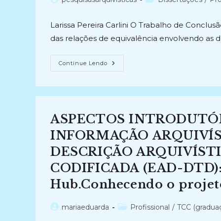
do
do
post:
post:
Larissa Pereira Carlini O Trabalho de Conclusã
das relações de equivalência envolvendo as d
ESTUDO
Continue Lendo
SOBRE
A
RELAÇÃO
DE
EQUIVALÊNCIA
ENTRE
AS
ASPECTOS INTRODUTÓR
DEFINIÇÕES
DOS
TERMOS
INFORMAÇÃO ARQUIVÍS
UTILIZADOS
NA
DESCRIÇÃO ARQUIVÍSTI
NORMA
BRASILEIRA
CODIFICADA (EAD-DTD): 
DE
DESCRIÇÃO
ARQUIVÍSTICA
Hub.Conhecendo o projet
E
SUA
DIMENSÃO
Autor
Categoria
mariaeduarda
Profissional
/
TCC (gradua
APLICADA
(2019)
do
do