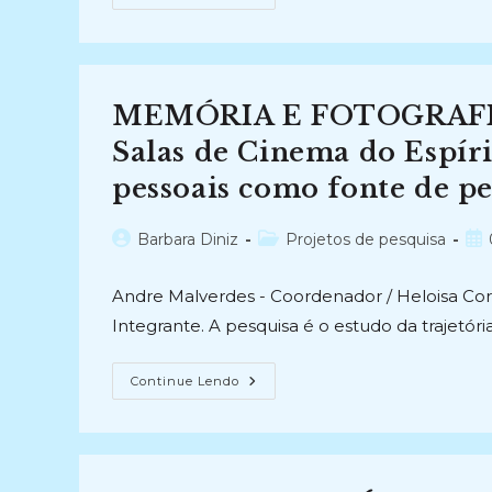
A
TRANSVERSALIDADE
E
A
RELAÇÃO
TEÓRICO
/
MEMÓRIA E FOTOGRAFIA:
PRÁTICA
NO
CONTEXTO
Salas de Cinema do Espíri
DA
GESTÃO
pessoais como fonte de pe
DE
DOCUMENTOS
ARQUIVÍSTICOS:
A
Autor
Categoria
Pos
Barbara Diniz
Projetos de pesquisa
Interrelação
do
do
pub
Das
Oito
post:
post:
Andre Malverdes - Coordenador / Heloisa Co
Áreas
Da
Integrante. A pesquisa é o estudo da trajetór
NOBRADE
Com
A
Descrição
MEMÓRIA
Continue Lendo
Documental
E
De
FOTOGRAFIA:
Acervos
Coleção
Arquivísticos
Cine
(2023-
Memória
Atual)
–
As