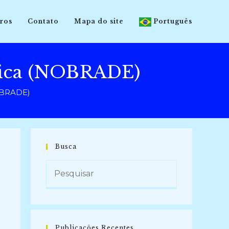
ros
Contato
Mapa do site
Português
stica (NOBRADE)
NOBRADE)
Busca
Publicações Recentes