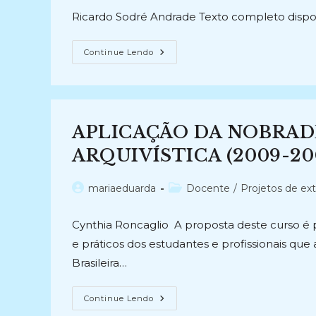
post:
post:
Ricardo Sodré Andrade Texto completo dispo
ASPECTOS
Continue Lendo
INTRODUTÓRIOS
DA
REPRESENTAÇÃO
DE
INFORMAÇÃO
ARQUIVÍSTICA
COM
APLICAÇÃO DA NOBRAD
A
NORMA
DE
ARQUIVÍSTICA (2009-20
DESCRIÇÃO
ARQUIVÍSTICA
(NOBRADE)
Autor
Categoria
mariaeduarda
Docente
/
Projetos de ex
E
A
do
do
DESCRIÇÃO
post:
post:
CODIFICADA
Cynthia Roncaglio A proposta deste curso é 
(EAD-
DTD):
e práticos dos estudantes e profissionais qu
Conhecendo
O
Brasileira…
Projeto
Archives
Hub.Conhecendo
APLICAÇÃO
O
Continue Lendo
DA
Projeto