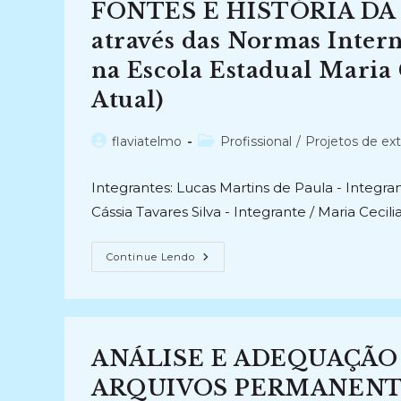
FONTES E HISTÓRIA DA 
Salas
De
Cinema
através das Normas Intern
Do
Espírito
na Escola Estadual Maria
Santo
Através
Atual)
Dos
Acervos
Pessoais
Como
Autor
Categoria
flaviatelmo
Profissional
/
Projetos de ex
Fonte
do
do
De
Pesquisa
post:
post:
(2013
Integrantes: Lucas Martins de Paula - Integr
–
Atual)
Cássia Tavares Silva - Integrante / Maria Cecil
FONTES
Continue Lendo
E
HISTÓRIA
DA
EDUCAÇÃO:
Uma
Intervenção
Através
ANÁLISE E ADEQUAÇÃO
Das
Normas
Internacionais
ARQUIVOS PERMANENTES
De