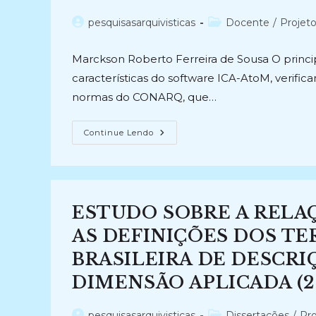
Descrição
Arquivística
Autor
Categoria
pesquisasarquivisticas
Docente
/
Projet
Na
Escola
do
do
Estadual
post:
post:
Maria
Marckson Roberto Ferreira de Sousa O principa
Constança
Barros
características do software ICA-AtoM, verifi
Machado
(2011-
normas do CONARQ, que…
Atual)
ANÁLISE
Continue Lendo
E
ADEQUAÇÃO
DO
SOFTWARE
ICA-
ATOM
A
ESTUDO SOBRE A RELA
ARQUIVOS
PERMANENTES
(2012-
AS DEFINIÇÕES DOS T
2013)
BRASILEIRA DE DESCRI
DIMENSÃO APLICADA (2
Autor
Categoria
pesquisasarquivisticas
Dissertações
/
Pro