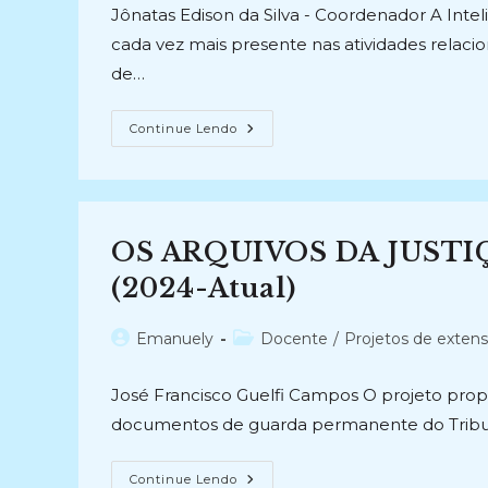
post:
post:
Jônatas Edison da Silva - Coordenador A Intel
cada vez mais presente nas atividades relac
de…
INTELIGÊNCIA
Continue Lendo
ARTIFICIAL
GENERATIVA
E
DESCRIÇÃO
ARQUIVÍSTICA:
Análise
Teórica,
OS ARQUIVOS DA JUST
Aplicação
Exploratória
E
(2024-Atual)
Implicações
Profissionais
(2026
Autor
Categoria
Emanuely
Docente
/
Projetos de exten
–
Atual)
do
do
post:
post:
José Francisco Guelfi Campos O projeto propõ
documentos de guarda permanente do Tribun
OS
Continue Lendo