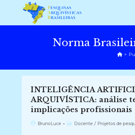
Ir
para
o
conteúdo
Norma Brasilei
>
Pu
INTELIGÊNCIA ARTIFIC
ARQUIVÍSTICA: análise teó
implicações profissionais
Autor
Categoria
BrunoLuce
Docente
/
Projetos de pesqu
do
do