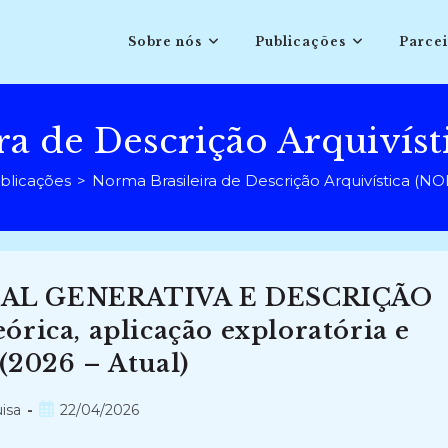
Sobre nós
Publicações
Parcei
ra de Descrição Arquiví
blicações
>
Norma Brasileira de Descrição Arquivística (
IAL GENERATIVA E DESCRIÇÃO
rica, aplicação exploratória e
 (2026 – Atual)
Post
isa
22/04/2026
publicado: