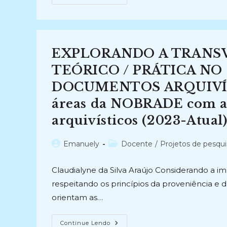
ARQUIVOS
DA
JUSTIÇA
DO
TRABALHO
MINEIRA
(2024-
EXPLORANDO A TRANSV
Atual)
TEÓRICO / PRÁTICA N
DOCUMENTOS ARQUIVÍSTIC
áreas da NOBRADE com a 
arquivísticos (2023-Atual
Autor
Categoria
Emanuely
Docente
/
Projetos de pesqui
do
do
post:
post:
Claudialyne da Silva Araújo Considerando a i
respeitando os princípios da proveniência e
orientam as…
EXPLORANDO
Continue Lendo