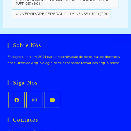
(UFRGS)
(80)
UNIVERSIDADE FEDERAL FLUMINENSE (UFF)
(119)
Sobre Nós
Espaço criado em 2021 para disseminação de pesquisas de docentes
dos Cursos de Arquivologia brasileiros sobre temáticas arquivísticas .
Siga-Nos
Abre
Abre
Abre
em
em
em
Contatos
uma
uma
uma