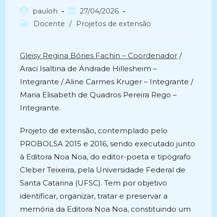
Autor
Post
pauloh
27/04/2026
do
publicado:
Categoria
Docente
/
Projetos de extensão
post:
do
post:
Gleisy Regina Bóries Fachin – Coordenador
/
Araci Isaltina de Andrade Hillesheim –
Integrante / Aline Carmes Kruger – Integrante /
Maria Elisabeth de Quadros Pereira Rego –
Integrante.
Projeto de extensão, contemplado pelo
PROBOLSA 2015 e 2016, sendo executado junto
à Editora Noa Noa, do editor-poeta e tipógrafo
Cleber Teixeira, pela Universidade Federal de
Santa Catarina (UFSC). Tem por objetivo
identificar, organizar, tratar e preservar a
memória da Editora Noa Noa, constituindo um