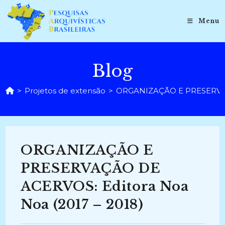
Ir
para
Menu
o
conteúdo
Blog
>
Projetos de extensão
>
ORGANIZAÇÃO E PRESERVAÇÃ
ORGANIZAÇÃO E
PRESERVAÇÃO DE
ACERVOS: Editora Noa
Noa (2017 – 2018)