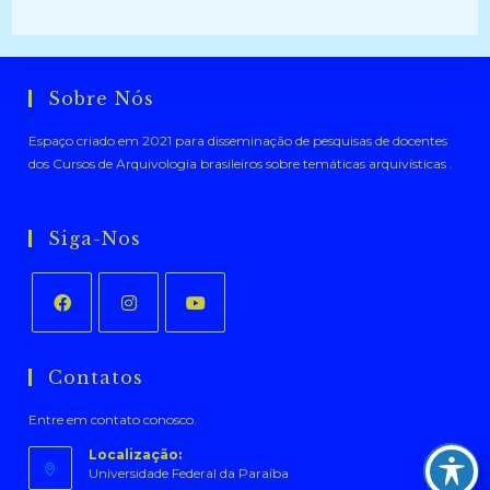
Sobre Nós
Espaço criado em 2021 para disseminação de pesquisas de docentes
dos Cursos de Arquivologia brasileiros sobre temáticas arquivísticas .
Siga-Nos
Abre
Abre
Abre
em
em
em
Contatos
uma
uma
uma
Entre em contato conosco.
nova
nova
nova
aba
aba
aba
Localização:
Universidade Federal da Paraíba