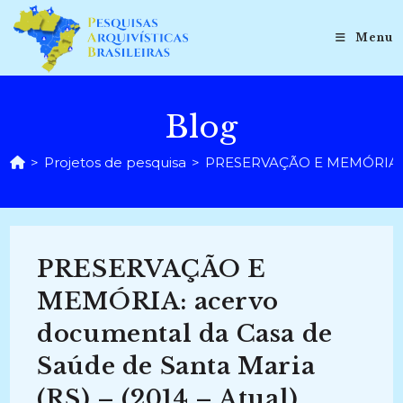
Ir
para
Menu
o
conteúdo
Blog
>
Projetos de pesquisa
>
PRESERVAÇÃO E MEMÓRIA: ace
PRESERVAÇÃO E
MEMÓRIA: acervo
documental da Casa de
Saúde de Santa Maria
(RS) – (2014 – Atual)