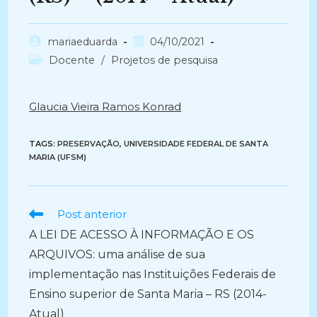
Autor
Post
mariaeduarda
04/10/2021
do
publicado:
Categoria
Docente
/
Projetos de pesquisa
post:
do
post:
Glaucia Vieira Ramos Konrad
TAGS:
PRESERVAÇÃO
,
UNIVERSIDADE FEDERAL DE SANTA
MARIA (UFSM)
Ler
Post anterior
mais
A LEI DE ACESSO À INFORMAÇÃO E OS
artigos
ARQUIVOS: uma análise de sua
implementação nas Instituições Federais de
Ensino superior de Santa Maria – RS (2014-
Atual)