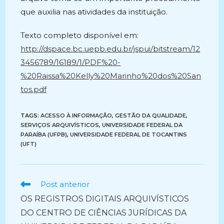
que auxilia nas atividades da instituição.
Texto completo disponível em:
http://dspace.bc.uepb.edu.br/jspui/bitstream/12
3456789/16189/1/PDF%20-
%20Raissa%20Kelly%20Marinho%20dos%20San
tos.pdf
TAGS:
ACESSO À INFORMAÇÃO
,
GESTÃO DA QUALIDADE
,
SERVIÇOS ARQUIVÍSTICOS
,
UNIVERSIDADE FEDERAL DA
PARAÍBA (UFPB)
,
UNIVERSIDADE FEDERAL DE TOCANTINS
(UFT)
Ler
Post anterior
mais
OS REGISTROS DIGITAIS ARQUIVÍSTICOS
artigos
DO CENTRO DE CIÊNCIAS JURÍDICAS DA