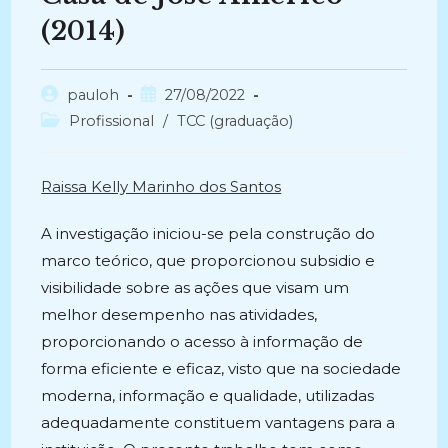
(2014)
Autor
Post
pauloh
27/08/2022
do
publicado:
Categoria
Profissional
/
TCC (graduação)
post:
do
post:
Raissa Kelly Marinho dos Santos
A investigação iniciou-se pela construção do
marco teórico, que proporcionou subsidio e
visibilidade sobre as ações que visam um
melhor desempenho nas atividades,
proporcionando o acesso à informação de
forma eficiente e eficaz, visto que na sociedade
moderna, informação e qualidade, utilizadas
adequadamente constituem vantagens para a