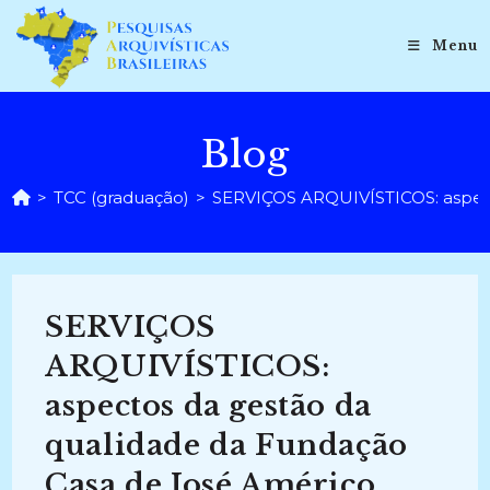
Ir
para
Menu
o
conteúdo
Blog
>
TCC (graduação)
>
SERVIÇOS ARQUIVÍSTICOS: aspect
SERVIÇOS
ARQUIVÍSTICOS:
aspectos da gestão da
qualidade da Fundação
Casa de José Américo