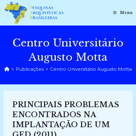
Ir
para
Menu
o
conteúdo
Centro Universitário
Augusto Motta
>
Publicações
>
Centro Universitário Augusto Motta
PRINCIPAIS PROBLEMAS
ENCONTRADOS NA
IMPLANTAÇÃO DE UM
GED (2011)