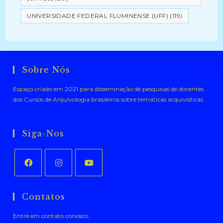
UNIVERSIDADE FEDERAL FLUMINENSE (UFF)
(119)
Sobre Nós
Espaço criado em 2021 para disseminação de pesquisas de docentes
dos Cursos de Arquivologia brasileiros sobre temáticas arquivísticas .
Siga-Nos
Abre
Abre
Abre
em
em
em
Contatos
uma
uma
uma
Entre em contato conosco.
nova
nova
nova