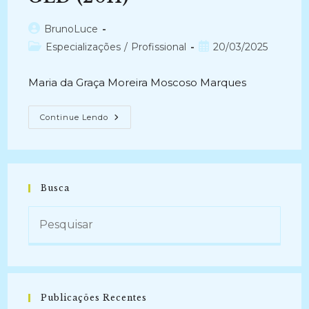
Autor
BrunoLuce
do
Categoria
Post
Especializações
/
Profissional
20/03/2025
post:
do
publicado:
post:
Maria da Graça Moreira Moscoso Marques
PRINCIPAIS
Continue Lendo
PROBLEMAS
ENCONTRADOS
NA
IMPLANTAÇÃO
DE
UM
GED
Busca
(2011)
Publicações Recentes