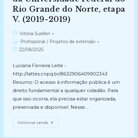
Norte,
Rio Grande do Norte, etapa
Etapa
IV
(2018-
V. (2019-2019)
2018)
Autor
Vitória Suellen
do
Categoria
Profissional
/
Projetos de extensão
post:
do
Post
22/08/2025
post:
publicado:
Luciana Ferreira Leite -
http://lattes.cnpq.br/8632906409902343
Resumo: O acesso à informação pública é um
direito fundamental a qualquer cidadão. Para
que isso ocorra, ela precisa estar organizada,
preservada e disponível. Nesse…
PRESERVAÇÃO
Continue Lendo
DA
MEMÓRIA
INSTITUCIONAL: