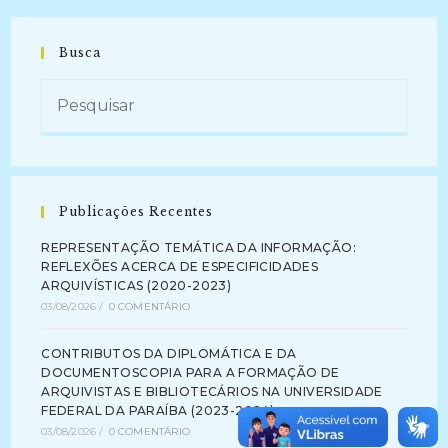
Tratamento,
Organização,
Digitalização
E
Busca
Acesso
Ao
Acervo
De
Portarias
Do
Reitor
Na
Diretoria
De
Administração
Publicações Recentes
De
Pessoal
Da
REPRESENTAÇÃO TEMÁTICA DA INFORMAÇÃO:
Universidade
REFLEXÕES ACERCA DE ESPECIFICIDADES
Federal
Do
ARQUIVÍSTICAS (2020-2023)
Rio
03/08/2026
/
0 COMENTÁRIO
Grande
Do
Norte,
CONTRIBUTOS DA DIPLOMÁTICA E DA
Etapa
V.
DOCUMENTOSCOPIA PARA A FORMAÇÃO DE
(2019-
ARQUIVISTAS E BIBLIOTECÁRIOS NA UNIVERSIDADE
2019)
FEDERAL DA PARAÍBA (2023-2024)
03/08/2026
/
0 COMENTÁRIO