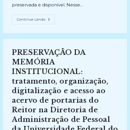
preservada e disponível. Nesse…
PRESERVAÇÃO
Continue Lendo
DA
MEMÓRIA
INSTITUCIONAL:
Tratamento,
Organização,
Digitalização
E
PRESERVAÇÃO DA
Acesso
Ao
Acervo
MEMÓRIA
De
Portarias
INSTITUCIONAL:
Do
Reitor
tratamento, organização,
Na
Diretoria
De
digitalização e acesso ao
Administração
De
acervo de portarias do
Pessoal
Da
Reitor na Diretoria de
Universidade
Federal
Do
Administração de Pessoal
Rio
Grande
da Universidade Federal do
Do