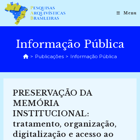
Ir
para
Menu
o
conteúdo
Informação Pública
>
Publicações
>
Informação Pública
PRESERVAÇÃO DA
MEMÓRIA
INSTITUCIONAL:
tratamento, organização,
digitalização e acesso ao