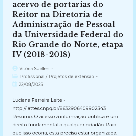
acervo de portarias do
Reitor na Diretoria de
Administração de Pessoal
da Universidade Federal do
Rio Grande do Norte, etapa
IV (2018-2018)
Autor
Vitória Suellen
do
Categoria
Profissional
/
Projetos de extensão
post:
do
Post
22/08/2025
post:
publicado:
Luciana Ferreira Leite -
http://lattes.cnpq.br/8632906409902343
Resumo: O acesso à informação pública é um
direito fundamental a qualquer cidadão. Para
que isso ocorra, esta precisa estar organizada,