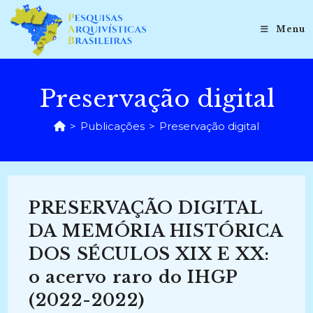
Ir
para
Menu
o
conteúdo
Preservação digital
>
Publicações
>
Preservação digital
PRESERVAÇÃO DIGITAL
DA MEMÓRIA HISTÓRICA
DOS SÉCULOS XIX E XX:
o acervo raro do IHGP
(2022-2022)