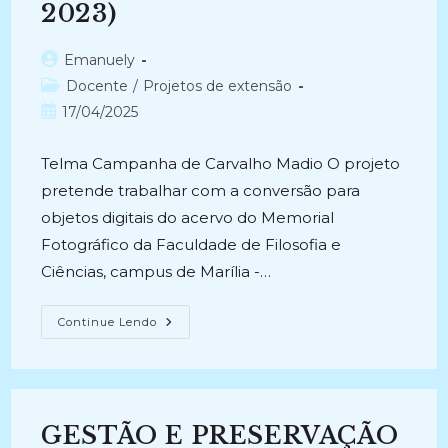
2023)
Autor
Emanuely
do
Categoria
Docente
/
Projetos de extensão
post:
do
Post
17/04/2025
post:
publicado:
Telma Campanha de Carvalho Madio O projeto
pretende trabalhar com a conversão para
objetos digitais do acervo do Memorial
Fotográfico da Faculdade de Filosofia e
Ciências, campus de Marília -…
MEMORIAL
Continue Lendo
FOTOGRÁFICO
DE
UM
CAMPUS
DA
UNESP:
Preservação
GESTÃO E PRESERVAÇÃO
Digital