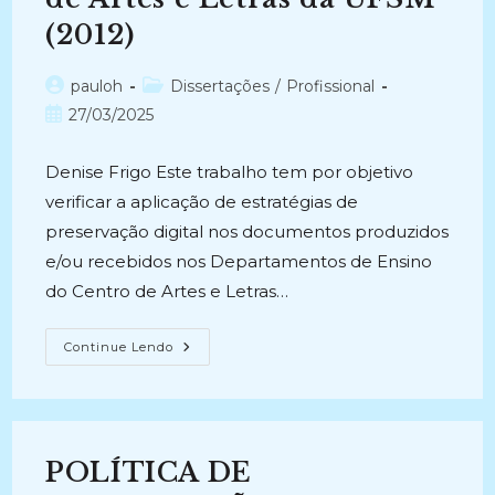
INSTITUIÇÕES
DE
(2012)
ENSINO
SUPERIOR
DO
RS
Autor
Categoria
pauloh
Dissertações
/
Profissional
(2009)
do
do
Post
27/03/2025
post:
post:
publicado:
Denise Frigo Este trabalho tem por objetivo
verificar a aplicação de estratégias de
preservação digital nos documentos produzidos
e/ou recebidos nos Departamentos de Ensino
do Centro de Artes e Letras…
PRESERVAÇÃO
Continue Lendo
DIGITAL:
Um
Subsídio
Para
O
Centro
De
POLÍTICA DE
Artes
E