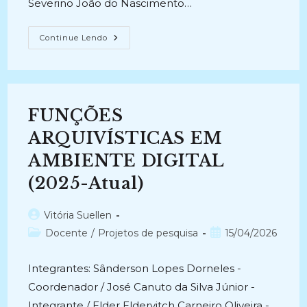
Severino João do Nascimento…
PRESERVAÇÃO
Continue Lendo
DIGITAL
DA
MEMÓRIA
HISTÓRICA
DOS
SÉCULOS
XIX
FUNÇÕES
E
XX:
O
ARQUIVÍSTICAS EM
Acervo
Raro
AMBIENTE DIGITAL
Do
IHGP
(2025-Atual)
(2022-
2022)
Autor
Vitória Suellen
do
Categoria
Post
Docente
/
Projetos de pesquisa
15/04/2026
post:
do
publicado:
post:
Integrantes: Sânderson Lopes Dorneles -
Coordenador / José Canuto da Silva Júnior -
Integrante / Elder Eldervitch Carneiro Oliveira -