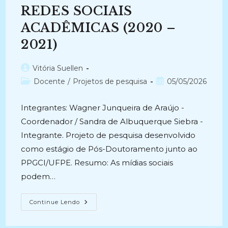
Raro
REDES SOCIAIS
Do
IHGP
ACADÊMICAS (2020 –
(2022-
2022)
2021)
Autor
Vitória Suellen
do
Categoria
Post
Docente
/
Projetos de pesquisa
05/05/2026
post:
do
publicado:
post:
Integrantes: Wagner Junqueira de Araújo -
Coordenador / Sandra de Albuquerque Siebra -
Integrante. Projeto de pesquisa desenvolvido
como estágio de Pós-Doutoramento junto ao
PPGCI/UFPE. Resumo: As mídias sociais
podem…
PRESERVAÇÃO
Continue Lendo
DIGITAL
DE
CONTEÚDOS