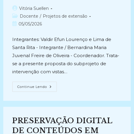
Autor
Vitória Suellen
do
Categoria
Docente
/
Projetos de extensão
post:
do
Post
05/05/2026
post:
publicado:
Integrantes: Valdir Efun Lourenço e Lima de
Santa Rita - Integrante / Bernardina Maria
Juvenal Freire de Oliveira - Coordenador. Trata-
se a presente proposta do subprojeto de
intervenção com vistas…
PRESERVAÇÃO
Continue Lendo
DIGITAL
DA
MEMÓRIA
HISTÓRICA
DOS
SÉCULOS
XIX
PRESERVAÇÃO DIGITAL
E
XX:
O
DE CONTEÚDOS EM
Acervo