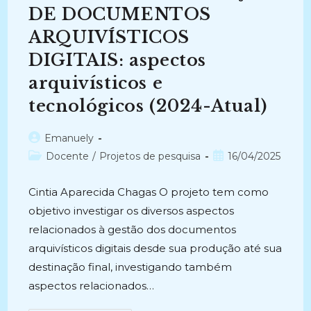
(2022-
2023)
DE DOCUMENTOS
ARQUIVÍSTICOS
DIGITAIS: aspectos
arquivísticos e
tecnológicos (2024-Atual)
Autor
Emanuely
do
Categoria
Post
Docente
/
Projetos de pesquisa
16/04/2025
post:
do
publicado:
post:
Cintia Aparecida Chagas O projeto tem como
objetivo investigar os diversos aspectos
relacionados à gestão dos documentos
arquivísticos digitais desde sua produção até sua
destinação final, investigando também
aspectos relacionados…