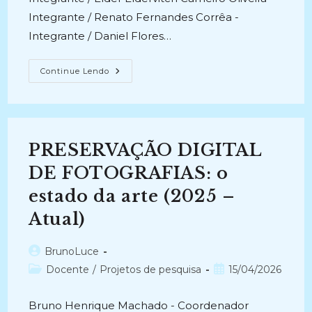
Integrante / Renato Fernandes Corrêa -
Integrante / Daniel Flores…
FUNÇÕES
Continue Lendo
ARQUIVÍSTICAS
EM
AMBIENTE
DIGITAL
(2025-
Atual)
PRESERVAÇÃO DIGITAL
DE FOTOGRAFIAS: o
estado da arte (2025 –
Atual)
Autor
BrunoLuce
do
Categoria
Post
Docente
/
Projetos de pesquisa
15/04/2026
post:
do
publicado:
post:
Bruno Henrique Machado - Coordenador