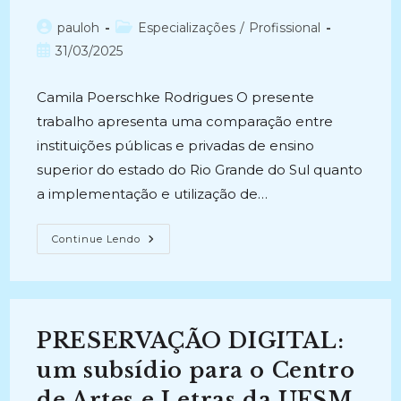
Autor
Categoria
pauloh
Especializações
/
Profissional
do
do
Post
31/03/2025
post:
post:
publicado:
Camila Poerschke Rodrigues O presente
trabalho apresenta uma comparação entre
instituições públicas e privadas de ensino
superior do estado do Rio Grande do Sul quanto
a implementação e utilização de…
AS
Continue Lendo
POLÍTICAS
DE
PRESERVAÇÃO
DE
DOCUMENTOS
DIGITAIS
NA
PRESERVAÇÃO DIGITAL:
REALIDADE
DO
PROFISSIONAL
um subsídio para o Centro
ARQUIVISTA
NAS
de Artes e Letras da UFSM