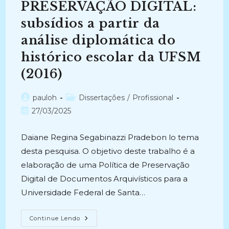
Letras
PRESERVAÇÃO DIGITAL:
Da
UFSM
subsídios a partir da
(2012)
análise diplomática do
histórico escolar da UFSM
(2016)
Autor
Categoria
pauloh
Dissertações
/
Profissional
do
do
Post
27/03/2025
post:
post:
publicado:
Daiane Regina Segabinazzi Pradebon lo tema
desta pesquisa. O objetivo deste trabalho é a
elaboração de uma Política de Preservação
Digital de Documentos Arquivísticos para a
Universidade Federal de Santa…
POLÍTICA
Continue Lendo
DE