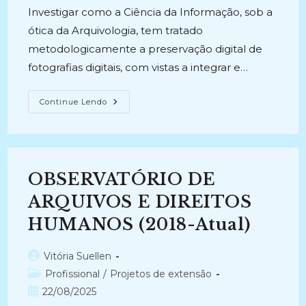
Investigar como a Ciência da Informação, sob a
ótica da Arquivologia, tem tratado
metodologicamente a preservação digital de
fotografias digitais, com vistas a integrar e…
PRESERVAÇÃO
Continue Lendo
DIGITAL
DE
FOTOGRAFIAS:
O
Estado
Da
Arte (2025
OBSERVATÓRIO DE
–
Atual)
ARQUIVOS E DIREITOS
HUMANOS (2018-Atual)
Autor
Vitória Suellen
do
Categoria
Profissional
/
Projetos de extensão
post:
do
Post
22/08/2025
post:
publicado: