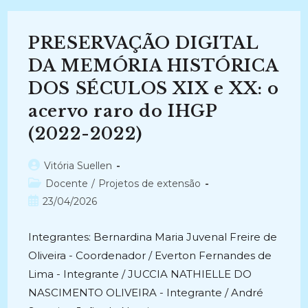
EM
REDES
SOCIAIS
ACADÊMICAS
PRESERVAÇÃO DIGITAL
(2020
–
2021)
DA MEMÓRIA HISTÓRICA
DOS SÉCULOS XIX e XX: o
acervo raro do IHGP
(2022-2022)
Autor
Vitória Suellen
do
Categoria
Docente
/
Projetos de extensão
post:
do
Post
23/04/2026
post:
publicado:
Integrantes: Bernardina Maria Juvenal Freire de
Oliveira - Coordenador / Everton Fernandes de
Lima - Integrante / JUCCIA NATHIELLE DO
NASCIMENTO OLIVEIRA - Integrante / André