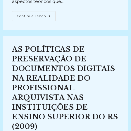
aspectos teóricos que…
METADADOS:
Continue Lendo
Um
Recurso
Para
Preservação
Digital
(2009)
AS POLÍTICAS DE
PRESERVAÇÃO DE
DOCUMENTOS DIGITAIS
NA REALIDADE DO
PROFISSIONAL
ARQUIVISTA NAS
INSTITUIÇÕES DE
ENSINO SUPERIOR DO RS
(2009)