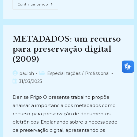
GESTÃO
Continue Lendo
E
PRESERVAÇÃO
DE
DOCUMENTOS
ARQUIVÍSTICOS
DIGITAIS:
Aspectos
METADADOS: um recurso
Arquivísticos
E
Tecnológicos
para preservação digital
(2024-
Atual)
(2009)
Autor
Categoria
pauloh
Especializações
/
Profissional
do
do
Post
31/03/2025
post:
post:
publicado:
Denise Frigo O presente trabalho propõe
analisar a importância dos metadados como
recurso para preservação de documentos
eletrônicos. Explanando sobre a necessidade
da preservação digital, apresentando os