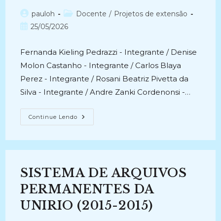
Autor
Categoria
pauloh
Docente
/
Projetos de extensão
do
do
Post
25/05/2026
post:
post:
publicado:
Fernanda Kieling Pedrazzi - Integrante / Denise
Molon Castanho - Integrante / Carlos Blaya
Perez - Integrante / Rosani Beatriz Pivetta da
Silva - Integrante / Andre Zanki Cordenonsi -…
PROGRAMA
Continue Lendo
DE
APOIO
À
IMPLEMENTAÇÃO
DO
SISTEMA
DE
SISTEMA DE ARQUIVOS
ARQUIVOS
DA
PREFEITURA
PERMANENTES DA
DE
SANTA
UNIRIO (2015-2015)
MARIA
(2012-
2013)