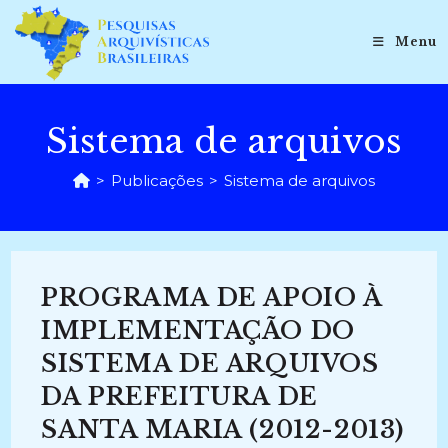
Ir
para
Menu
o
conteúdo
Sistema de arquivos
>
Publicações
>
Sistema de arquivos
PROGRAMA DE APOIO À
IMPLEMENTAÇÃO DO
SISTEMA DE ARQUIVOS
DA PREFEITURA DE
SANTA MARIA (2012-2013)