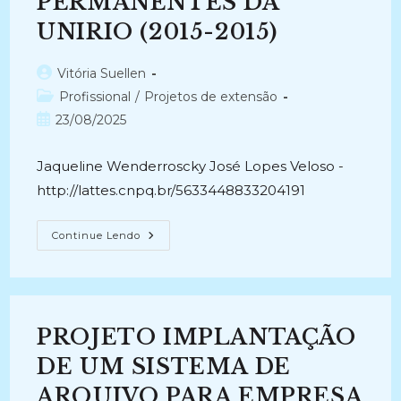
PERMANENTES DA
UNIRIO (2015-2015)
Autor
Vitória Suellen
do
Categoria
Profissional
/
Projetos de extensão
post:
do
Post
23/08/2025
post:
publicado:
Jaqueline Wenderroscky José Lopes Veloso -
http://lattes.cnpq.br/5633448833204191
SISTEMA
Continue Lendo
DE
ARQUIVOS
PERMANENTES
DA
UNIRIO
(2015-
2015)
PROJETO IMPLANTAÇÃO
DE UM SISTEMA DE
ARQUIVO PARA EMPRESA