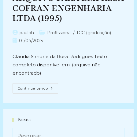
COFRAN ENGENHARIA
LTDA (1995)
Autor
Categoria
pauloh
Profissional
/
TCC (graduação)
do
do
Post
01/04/2025
post:
post:
publicado:
Cláudia Simone da Rosa Rodrigues Texto
completo disponível em: (arquivo não
encontrado)
PROJETO
Continue Lendo
IMPLANTAÇÃO
DE
UM
SISTEMA
DE
ARQUIVO
PARA
Busca
EMPRESA
COFRAN
ENGENHARIA
LTDA