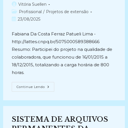
Autor
Vitória Suellen
do
Categoria
Profissional
/
Projetos de extensão
post:
do
Post
23/08/2025
post:
publicado:
Fabiana Da Costa Ferraz Patueli Lima -
http://lattes.cnpq.br/5075000589388666
Resumo: Participei do projeto na qualidade de
colaboradora, que funcionou de 16/01/2015 a
18/12/2015, totalizando a carga horária de 800
horas.
SISTEMA
Continue Lendo
DE
ARQUIVOS
PERMANENTES
DA
UNIRIO
(2015-
2015)
SISTEMA DE ARQUIVOS