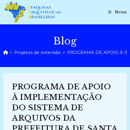
Ir
para
Menu
o
conteúdo
Blog
>
Projetos de extensão
>
PROGRAMA DE APOIO À IM
PROGRAMA DE APOIO
À IMPLEMENTAÇÃO
DO SISTEMA DE
ARQUIVOS DA
PREFEITURA DE SANTA