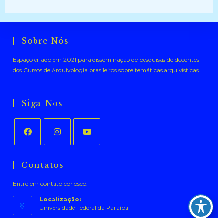
Sobre Nós
Espaço criado em 2021 para disseminação de pesquisas de docentes
dos Cursos de Arquivologia brasileiros sobre temáticas arquivísticas .
Siga-Nos
Abre
Abre
Abre
em
em
em
Contatos
uma
uma
uma
Entre em contato conosco.
nova
nova
nova
aba
aba
aba
Localização:
Universidade Federal da Paraíba