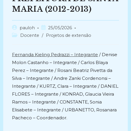
MARIA (2012-2013)
Autor
Post
pauloh
25/05/2026
do
publicado:
Categoria
Docente
/
Projetos de extensão
post:
do
post:
Fernanda Kieling Pedrazzi – Integrante
/ Denise
Molon Castanho – Integrante / Carlos Blaya
Perez – Integrante / Rosani Beatriz Pivetta da
Silva – Integrante / Andre Zanki Cordenonsi –
Integrante / KURTZ, Clara – Integrante / DANIEL
FLORES – Integrante / KONRAD, Glaucia Vieira
Ramos – Integrante / CONSTANTE, Sonia
Elisabete – Integrante / URBANETTO, Rosanara
Pacheco – Coordenador.