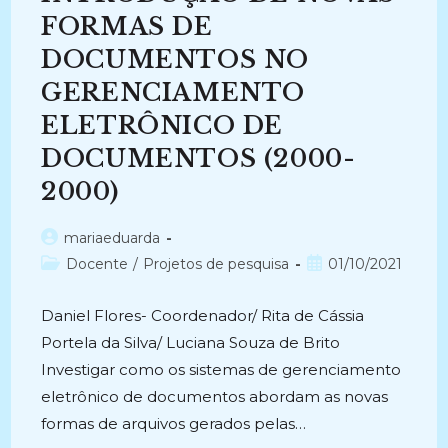
(2020-
FORMAS DE
2020)
DOCUMENTOS NO
GERENCIAMENTO
ELETRÔNICO DE
DOCUMENTOS (2000-
2000)
Autor
mariaeduarda
do
Categoria
Post
Docente
/
Projetos de pesquisa
01/10/2021
post:
do
publicado:
post:
Daniel Flores- Coordenador/ Rita de Cássia
Portela da Silva/ Luciana Souza de Brito
Investigar como os sistemas de gerenciamento
eletrônico de documentos abordam as novas
formas de arquivos gerados pelas…