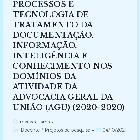
Redescobrimentos
PROCESSOS E
De
Uma
TECNOLOGIA DE
Disciplina
Científica
(2019-
TRATAMENTO DA
2020)
DOCUMENTAÇÃO,
INFORMAÇÃO,
INTELIGÊNCIA E
CONHECIMENTO NOS
DOMÍNIOS DA
ATIVIDADE DA
ADVOCACIA GERAL DA
UNIÃO (AGU) (2020-2020)
Autor
mariaeduarda
do
Categoria
Post
Docente
/
Projetos de pesquisa
04/10/2021
post:
do
publicado: