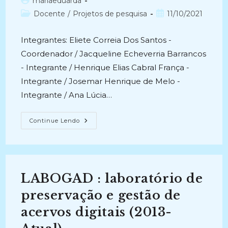
Autor
mariaeduarda
do
Categoria
Post
Docente
/
Projetos de pesquisa
11/10/2021
post:
do
publicado:
post:
Integrantes: Eliete Correia Dos Santos -
Coordenador / Jacqueline Echeverria Barrancos
- Integrante / Henrique Elias Cabral França -
Integrante / Josemar Henrique de Melo -
Integrante / Ana Lúcia…
COOPERAÇÃO
Continue Lendo
ACADÊMICA,
TECNOLOGIA
E
INOVAÇÃO
CIENTÍFICA:
As
Relações
LABOGAD : laboratório de
Internacionais
Do
Projeto
preservação e gestão de
SESA
(2018-
acervos digitais (2013-
2021)