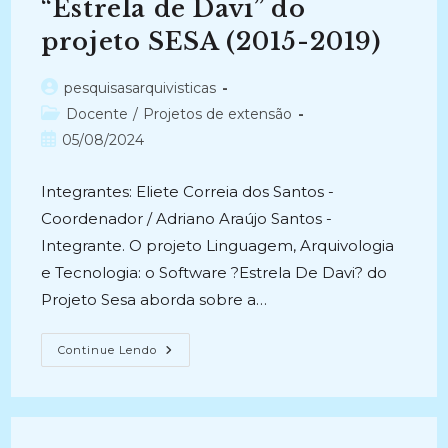
“Estrela de Davi” do
projeto SESA (2015-2019)
Autor
pesquisasarquivisticas
do
Categoria
Docente
/
Projetos de extensão
post:
do
Post
05/08/2024
post:
publicado:
Integrantes: Eliete Correia dos Santos -
Coordenador / Adriano Araújo Santos -
Integrante. O projeto Linguagem, Arquivologia
e Tecnologia: o Software ?Estrela De Davi? do
Projeto Sesa aborda sobre a…
LINGUAGEM,
Continue Lendo
ARQUIVOLOGIA
E
TECNOLOGIA:
O
Software
“Estrela