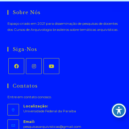
Sobre Nós
Espaço criado em 2021 para disseminação de pesquisas de docentes
dos Cursos de Arquivologia brasileiros sobre temáticas arquivísticas .
Siga-Nos
Abre
Abre
Abre
em
em
em
Contatos
uma
uma
uma
Entre em contato conosco.
nova
nova
nova
aba
aba
aba
Localização:
Universidade Federal da Paraíba
Email:
Abre
pesquisasarquivisticas@gmail.com