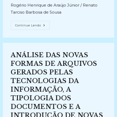
post:
Rogério Henrique de Araújo Júnior / Renato
Tarciso Barbosa de Sousa
PESQUISA
Continue Lendo
APLICADA
E
INOVAÇÃO
EM
PROCESSOS
E
TECNOLOGIA
ANÁLISE DAS NOVAS
DE
TRATAMENTO
DA
FORMAS DE ARQUIVOS
DOCUMENTAÇÃO,
INFORMAÇÃO,
GERADOS PELAS
INTELIGÊNCIA
E
TECNOLOGIAS DA
CONHECIMENTO
NOS
DOMÍNIOS
INFORMAÇÃO, A
DA
ATIVIDADE
TIPOLOGIA DOS
DA
ADVOCACIA
DOCUMENTOS E A
GERAL
DA
UNIÃO
INTRODUÇÃO DE NOVAS
(AGU)