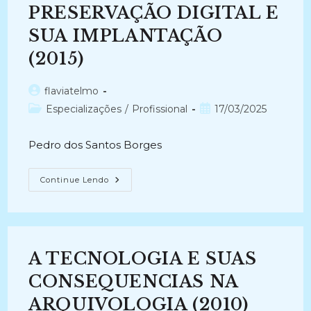
PRESERVAÇÃO DIGITAL E
SUA IMPLANTAÇÃO
(2015)
Autor
flaviatelmo
do
Categoria
Post
Especializações
/
Profissional
17/03/2025
post:
do
publicado:
post:
Pedro dos Santos Borges
SISTEMAS
Continue Lendo
E
TECNOLOGIAS
DA
INFORMAÇÃO
NO
ÂMBITO
DA
A TECNOLOGIA E SUAS
GESTÃO
ELETRÔNICA
DE
CONSEQUENCIAS NA
DOCUMENTOS
E
ARQUIVOLOGIA (2010)
A