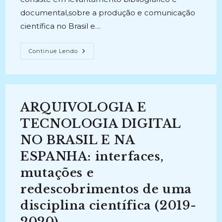
documental,sobre a produção e comunicação
científica no Brasil e…
INTER-
Continue Lendo
RELAÇÕES
ENTRE
ARQUIVOS,
ARQUIVOLOGIA
E
TECNOLOGIA
DIGITAL
ARQUIVOLOGIA E
(2018-
Atual)
TECNOLOGIA DIGITAL
NO BRASIL E NA
ESPANHA: interfaces,
mutações e
redescobrimentos de uma
disciplina científica (2019-
2020)