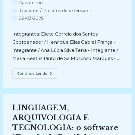
Autor
flaviatelmo
do
Categoria
Docente
/
Projetos de extensão
post:
do
Post
08/03/2025
post:
publicado:
Integrantes: Eliete Correia dos Santos -
Coordenador / Henrique Elias Cabral França -
Integrante / Ana Lúcia Silva Terra - Integrante /
Maria Beatriz Pinto de Sá Moscoso Marques -…
PROGRAMA:
Continue Lendo
SEMINÁRIO
DE
SABERES
ARQUIVÍSTICOS:
TECNOLOGIA,
INOVAÇÃO
E
LINGUAGEM,
PRÁTICAS
(2019-
Atual)
ARQUIVOLOGIA E
TECNOLOGIA: o software