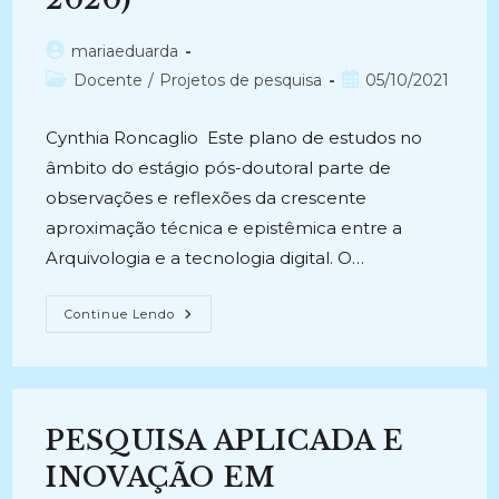
Autor
mariaeduarda
do
Categoria
Post
Docente
/
Projetos de pesquisa
05/10/2021
post:
do
publicado:
post:
Cynthia Roncaglio Este plano de estudos no
âmbito do estágio pós-doutoral parte de
observações e reflexões da crescente
aproximação técnica e epistêmica entre a
Arquivologia e a tecnologia digital. O…
ARQUIVOLOGIA
Continue Lendo
E
TECNOLOGIA
DIGITAL
NO
BRASIL
E
NA
PESQUISA APLICADA E
ESPANHA:
Interfaces,
Mutações
INOVAÇÃO EM
E