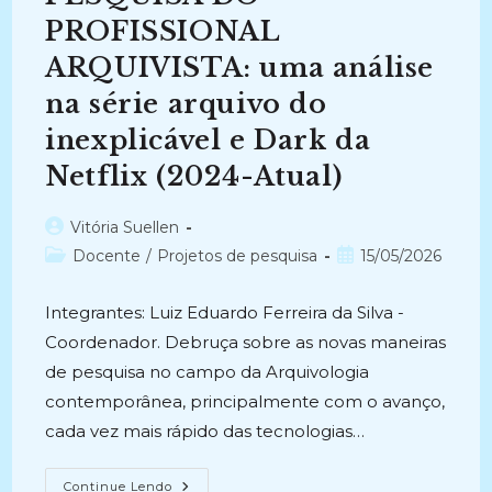
PROFISSIONAL
ARQUIVISTA: uma análise
na série arquivo do
inexplicável e Dark da
Netflix (2024-Atual)
Autor
Vitória Suellen
do
Categoria
Post
Docente
/
Projetos de pesquisa
15/05/2026
post:
do
publicado:
post:
Integrantes: Luiz Eduardo Ferreira da Silva -
Coordenador. Debruça sobre as novas maneiras
de pesquisa no campo da Arquivologia
contemporânea, principalmente com o avanço,
cada vez mais rápido das tecnologias…
OS
Continue Lendo