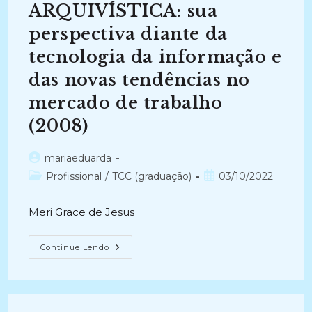
De
ARQUIVÍSTICA: sua
Davi”
Do
Projeto
perspectiva diante da
SESA
(2015-
tecnologia da informação e
2019)
das novas tendências no
mercado de trabalho
(2008)
Autor
mariaeduarda
do
Categoria
Post
Profissional
/
TCC (graduação)
03/10/2022
post:
do
publicado:
post:
Meri Grace de Jesus
ARQUIVÍSTICA:
Continue Lendo
Sua
Perspectiva
Diante
Da
Tecnologia
Da