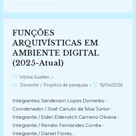
SERIADOS
DE
STREAMING
E
A
NOVA
CONSTRUÇÃO
FUNÇÕES
DE
PESQUISA
DO
ARQUIVÍSTICAS EM
PROFISSIONAL
ARQUIVISTA:
AMBIENTE DIGITAL
Uma
Análise
(2025-Atual)
Na
Série
Arquivo
Do
Autor
Vitória Suellen
Inexplicável
do
E
Categoria
Post
Docente
/
Projetos de pesquisa
15/04/2026
Dark
post:
do
publicado:
Da
Netflix
post:
Integrantes: Sânderson Lopes Dorneles -
(2024-
Atual)
Coordenador / José Canuto da Silva Júnior -
Integrante / Elder Eldervitch Carneiro Oliveira -
Integrante / Renato Fernandes Corrêa -
Integrante / Daniel Flores…