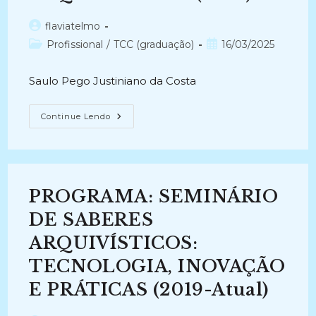
IMPORTÂNCIA
DA
PRESERVAÇÃO
Autor
flaviatelmo
DIGITAL
do
Categoria
Post
Profissional
/
E
TCC (graduação)
16/03/2025
SUA
post:
do
publicado:
IMPLANTAÇÃO
post:
(2015)
Saulo Pego Justiniano da Costa
A
Continue Lendo
TECNOLOGIA
E
SUAS
CONSEQUENCIAS
NA
ARQUIVOLOGIA
(2010)
PROGRAMA: SEMINÁRIO
DE SABERES
ARQUIVÍSTICOS:
TECNOLOGIA, INOVAÇÃO
E PRÁTICAS (2019-Atual)