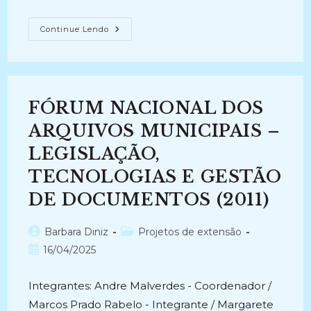
FUNÇÕES
Continue Lendo
ARQUIVÍSTICAS
EM
AMBIENTE
DIGITAL
(2025-
Atual)
FÓRUM NACIONAL DOS
ARQUIVOS MUNICIPAIS –
LEGISLAÇÃO,
TECNOLOGIAS E GESTÃO
DE DOCUMENTOS (2011)
Autor
Categoria
Barbara Diniz
Projetos de extensão
do
do
Post
16/04/2025
post:
post:
publicado:
Integrantes: Andre Malverdes - Coordenador /
Marcos Prado Rabelo - Integrante / Margarete