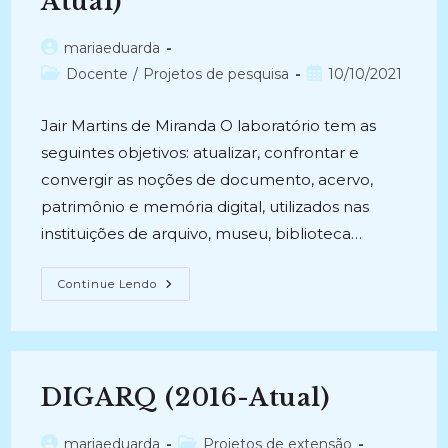
Atual)
Autor
mariaeduarda
do
Categoria
Post
Docente
/
Projetos de pesquisa
10/10/2021
post:
do
publicado:
post:
Jair Martins de Miranda O laboratório tem as
seguintes objetivos: atualizar, confrontar e
convergir as noções de documento, acervo,
patrimônio e memória digital, utilizados nas
instituições de arquivo, museu, biblioteca…
LABOGAD
Continue Lendo
:
Laboratório
De
Preservação
E
Gestão
De
DIGARQ (2016-Atual)
Acervos
Digitais
(2013-
Atual)
Autor
Categoria
mariaeduarda
Projetos de extensão