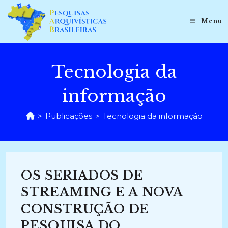
Ir
para
Menu
o
conteúdo
Tecnologia da
informação
>
Publicações
>
Tecnologia da informação
OS SERIADOS DE
STREAMING E A NOVA
CONSTRUÇÃO DE
PESQUISA DO