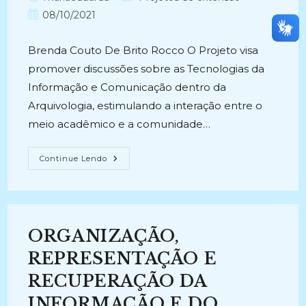
do
do
Post
08/10/2021
post:
post:
publicado:
Brenda Couto De Brito Rocco O Projeto visa
promover discussões sobre as Tecnologias da
Informação e Comunicação dentro da
Arquivologia, estimulando a interação entre o
meio acadêmico e a comunidade…
DIGARQ
Continue Lendo
(2016-
Atual)
ORGANIZAÇÃO,
REPRESENTAÇÃO E
RECUPERAÇÃO DA
INFORMAÇÃO E DO