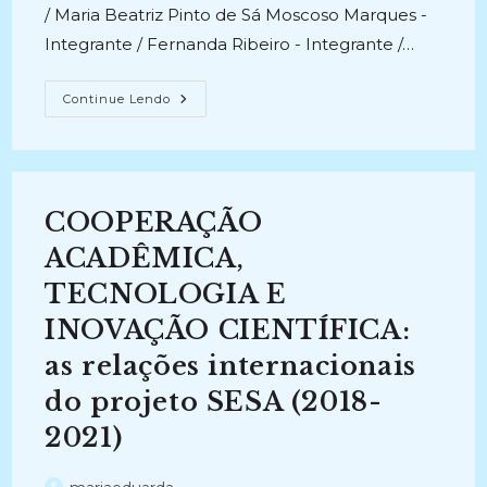
/ Maria Beatriz Pinto de Sá Moscoso Marques -
Integrante / Fernanda Ribeiro - Integrante /…
ARQUIVOLOGIA,
Continue Lendo
LINGUAGEM
E
TECNOLOGIA:
Nivelamento
E
Letramento
Na
COOPERAÇÃO
Universidade
(2019-
Atual)
ACADÊMICA,
TECNOLOGIA E
INOVAÇÃO CIENTÍFICA:
as relações internacionais
do projeto SESA (2018-
2021)