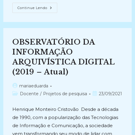
ANÁLISE
Continue Lendo
DAS
NOVAS
FORMAS
DE
ARQUIVOS
GERADOS
PELAS
OBSERVATÓRIO DA
TECNOLOGIAS
DA
INFORMAÇÃO,
INFORMAÇÃO
A
TIPOLOGIA
ARQUIVÍSTICA DIGITAL
DOS
DOCUMENTOS
(2019 – Atual)
E
A
INTRODUÇÃO
DE
Autor
mariaeduarda
NOVAS
do
FORMAS
Categoria
Post
Docente
/
Projetos de pesquisa
23/09/2021
DE
post:
do
publicado:
DOCUMENTOS
NO
post:
Henrique Monteiro Cristovão Desde a década
GERENCIAMENTO
ELETRÔNICO
de 1990, com a popularização das Tecnologias
DE
DOCUMENTOS
de Informação e Comunicação, a sociedade
(2000-
2000)
vem transformando seu modo de lidar com