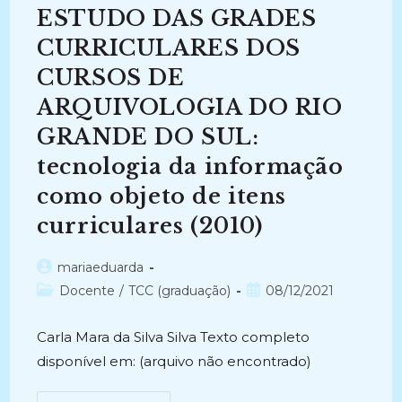
Informação
ESTUDO DAS GRADES
E
Das
Novas
CURRICULARES DOS
Tendências
No
CURSOS DE
Mercado
De
ARQUIVOLOGIA DO RIO
Trabalho
(2008)
GRANDE DO SUL:
tecnologia da informação
como objeto de itens
curriculares (2010)
Autor
mariaeduarda
do
Categoria
Post
Docente
/
TCC (graduação)
08/12/2021
post:
do
publicado:
post:
Carla Mara da Silva Silva Texto completo
disponível em: (arquivo não encontrado)