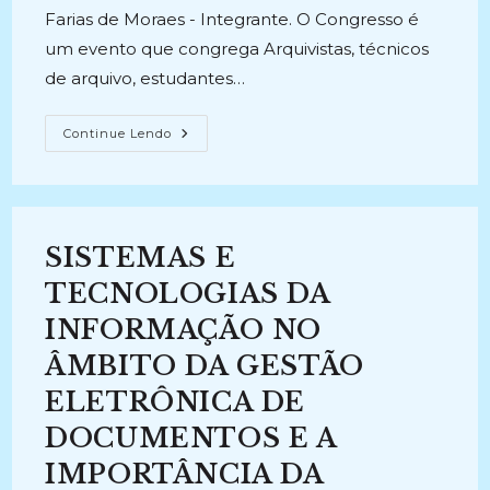
Farias de Moraes - Integrante. O Congresso é
um evento que congrega Arquivistas, técnicos
de arquivo, estudantes…
FÓRUM
Continue Lendo
NACIONAL
DOS
ARQUIVOS
MUNICIPAIS
–
LEGISLAÇÃO,
TECNOLOGIAS
SISTEMAS E
E
GESTÃO
DE
TECNOLOGIAS DA
DOCUMENTOS
(2011)
INFORMAÇÃO NO
ÂMBITO DA GESTÃO
ELETRÔNICA DE
DOCUMENTOS E A
IMPORTÂNCIA DA