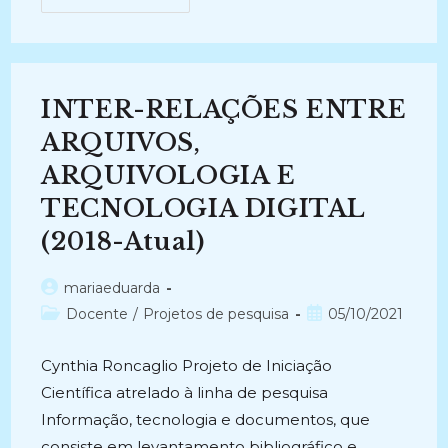
REPRESENTAÇÃO
E
RECUPERAÇÃO
DA
INFORMAÇÃO
E
DO
INTER-RELAÇÕES ENTRE
CONHECIMENTO
PARA
A
ARQUIVOS,
PRODUÇÃO
DE
ARQUIVOLOGIA E
SOFTWARES
DE
TECNOLOGIA DIGITAL
GESTÃO
DE
DOCUMENTOS
(2018-Atual)
(2020-
Atual)
Autor
mariaeduarda
do
Categoria
Post
Docente
/
Projetos de pesquisa
05/10/2021
post:
do
publicado:
post:
Cynthia Roncaglio Projeto de Iniciação
Científica atrelado à linha de pesquisa
Informação, tecnologia e documentos, que
consiste em levantamento bibliográfico e