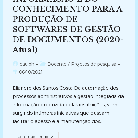
CONHECIMENTO PARA A
PRODUÇÃO DE
SOFTWARES DE GESTÃO
DE DOCUMENTOS (2020-
Atual)
Autor
Categoria
pauloh
Docente
/
Projetos de pesquisa
do
do
Post
06/10/2021
post:
post:
publicado:
Eliandro dos Santos Costa Da automação dos
processos administrativos à gestão integrada da
informação produzida pelas instituições, vem
surgindo inúmeras iniciativas que buscam
facilitar o acesso e a manutenção dos…
ORGANIZAÇÃO,
Continue Lendo