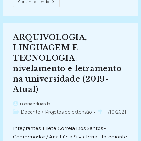
ESTUDO
Continue Lendo
DAS
GRADES
CURRICULARES
DOS
CURSOS
DE
ARQUIVOLOGIA
ARQUIVOLOGIA,
DO
RIO
GRANDE
LINGUAGEM E
DO
SUL:
TECNOLOGIA:
Tecnologia
Da
nivelamento e letramento
Informação
Como
Objeto
na universidade (2019-
De
Itens
Atual)
Curriculares
(2010)
Autor
mariaeduarda
do
Categoria
Post
Docente
/
Projetos de extensão
11/10/2021
post:
do
publicado:
post:
Integrantes: Eliete Correia Dos Santos -
Coordenador / Ana Lúcia Silva Terra - Integrante