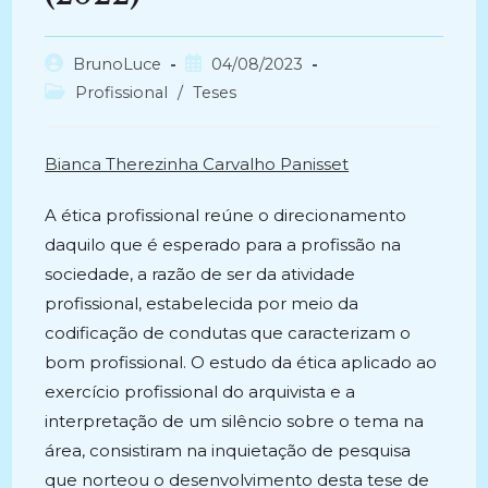
Autor
Post
BrunoLuce
04/08/2023
do
publicado:
Categoria
Profissional
/
Teses
post:
do
post:
Bianca Therezinha Carvalho Panisset
A ética profissional reúne o direcionamento
daquilo que é esperado para a profissão na
sociedade, a razão de ser da atividade
profissional, estabelecida por meio da
codificação de condutas que caracterizam o
bom profissional. O estudo da ética aplicado ao
exercício profissional do arquivista e a
interpretação de um silêncio sobre o tema na
área, consistiram na inquietação de pesquisa
que norteou o desenvolvimento desta tese de