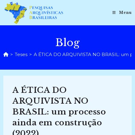
Ir
para
Menu
o
conteúdo
Blog
>
Teses
>
A ÉTICA DO ARQUIVISTA NO BRASIL: um pro
A ÉTICA DO
ARQUIVISTA NO
BRASIL: um processo
ainda em construção
(2022)